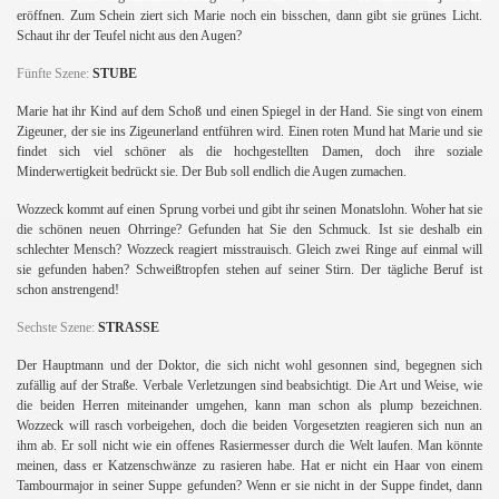
eröffnen. Zum Schein ziert sich Marie noch ein bisschen, dann gibt sie grünes Licht.
Schaut ihr der Teufel nicht aus den Augen?
Fünfte Szene:
STUBE
Marie hat ihr Kind auf dem Schoß und einen Spiegel in der Hand. Sie singt von einem
Zigeuner, der sie ins Zigeunerland entführen wird. Einen roten Mund hat Marie und sie
findet sich viel schöner als die hochgestellten Damen, doch ihre soziale
Minderwertigkeit bedrückt sie. Der Bub soll endlich die Augen zumachen.
Wozzeck kommt auf einen Sprung vorbei und gibt ihr seinen Monatslohn. Woher hat sie
die schönen neuen Ohrringe? Gefunden hat Sie den Schmuck. Ist sie deshalb ein
schlechter Mensch? Wozzeck reagiert misstrauisch. Gleich zwei Ringe auf einmal will
sie gefunden haben? Schweißtropfen stehen auf seiner Stirn. Der tägliche Beruf ist
schon anstrengend!
Sechste Szene:
STRASSE
Der Hauptmann und der Doktor, die sich nicht wohl gesonnen sind, begegnen sich
zufällig auf der Straße. Verbale Verletzungen sind beabsichtigt. Die Art und Weise, wie
die beiden Herren miteinander umgehen, kann man schon als plump bezeichnen.
Wozzeck will rasch vorbeigehen, doch die beiden Vorgesetzten reagieren sich nun an
ihm ab. Er soll nicht wie ein offenes Rasiermesser durch die Welt laufen. Man könnte
meinen, dass er Katzenschwänze zu rasieren habe. Hat er nicht ein Haar von einem
Tambourmajor in seiner Suppe gefunden? Wenn er sie nicht in der Suppe findet, dann