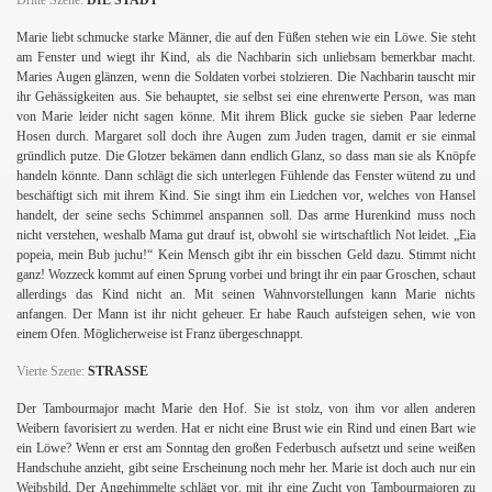
Dritte Szene:
DIE STADT
Marie liebt schmucke starke Männer, die auf den Füßen stehen wie ein Löwe. Sie steht
am Fenster und wiegt ihr Kind, als die Nachbarin sich unliebsam bemerkbar macht.
Maries Augen glänzen, wenn die Soldaten vorbei stolzieren. Die Nachbarin tauscht mir
ihr Gehässigkeiten aus. Sie behauptet, sie selbst sei eine ehrenwerte Person, was man
von Marie leider nicht sagen könne. Mit ihrem Blick gucke sie sieben Paar lederne
Hosen durch. Margaret soll doch ihre Augen zum Juden tragen, damit er sie einmal
gründlich putze. Die Glotzer bekämen dann endlich Glanz, so dass man sie als Knöpfe
handeln könnte. Dann schlägt die sich unterlegen Fühlende das Fenster wütend zu und
beschäftigt sich mit ihrem Kind. Sie singt ihm ein Liedchen vor, welches von Hansel
handelt, der seine sechs Schimmel anspannen soll. Das arme Hurenkind muss noch
nicht verstehen, weshalb Mama gut drauf ist, obwohl sie wirtschaftlich Not leidet. „Eia
popeia, mein Bub juchu!“ Kein Mensch gibt ihr ein bisschen Geld dazu. Stimmt nicht
ganz! Wozzeck kommt auf einen Sprung vorbei und bringt ihr ein paar Groschen, schaut
allerdings das Kind nicht an. Mit seinen Wahnvorstellungen kann Marie nichts
anfangen. Der Mann ist ihr nicht geheuer. Er habe Rauch aufsteigen sehen, wie von
einem Ofen. Möglicherweise ist Franz übergeschnappt.
Vierte Szene:
STRASSE
Der Tambourmajor macht Marie den Hof. Sie ist stolz, von ihm vor allen anderen
Weibern favorisiert zu werden. Hat er nicht eine Brust wie ein Rind und einen Bart wie
ein Löwe? Wenn er erst am Sonntag den großen Federbusch aufsetzt und seine weißen
Handschuhe anzieht, gibt seine Erscheinung noch mehr her. Marie ist doch auch nur ein
Weibsbild. Der Angehimmelte schlägt vor, mit ihr eine Zucht von Tambourmajoren zu