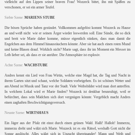
vielleicht auf den Lippen seiner braven Frau! Wozzeck bittet, ihn mit Späßen zu
verschonen, er sei ein armer Teufel.
Siebte Szene:
MARIENS STUBE
Die bösen Sprüche haben gezündet. Vollkommen aufgelöst kommt Wozzeck zu Hause
an und weiß nicht wie er seinen Ärger wieder loswerden soll. Eine Sünde, die so dick
und breit wie Marie daher komme, müsse eigentlich stinken, dass man damit die
Engelchen aus dem Himmel hinausräuchern könnte. Aber sie hat auch einen roten Mund
und keine Blasen drauf. Wirklich nicht? Marie sagt, dass ihr im Moment ein Messer im
Leib lieber sei, als dass er sie anrühre. Die Atmosphäre ist explosiv.
Achte Szene:
WACHSTUBE
Andres kennt ein Lied von Frau Wirtin, welche eine Magd hat, die Tag und Nacht in
ihrem Garten sitzt und schaut, welche Soldaten vorbeigehen. Es ist schönes Wetter und
am Abend ist Musik und Tanz vor der Stadt. Viele Weibsbilder wird man dort antreffen.
In welchem Lokal wird er Marie finden? Wozzeck ist denkbar beunruhigt, weil er
befürchtet, dass sein Mädchen sich dort vergnügen könnte. Vergeblich macht Andres
einen zaghaften Beschwichtigungsversuch.
Neunte Szene:
WIRTSHAUS
Ein Jäger aus der Pfalz ritt einst durch einen grünen Wald.
Halli! Halloh!
Immerzu,
immerzu dreht und wälzt sich Marie. Wozzeck ist es ein Rätsel, weshalb Gott nicht die
Sonne auslöscht. Alles wälzt sich in Unzucht übereinander! Mann und Weib und