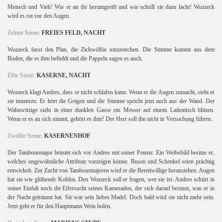
Mensch und Vieh! Wie er an ihr herumgreift und wie schrill sie dazu lacht! Wozzeck
wird es rot vor den Augen.
Zehnte Szene:
FREIES FELD, NACHT
Wozzeck fasst den Plan, die Zickwölfin totzustechen. Die Stimme kommt aus dem
Boden, die es ihm befiehlt und die Pappeln sagen es auch.
Elfte Szene:
KASERNE, NACHT
Wozzeck klagt Andres, dass er nicht schlafen kann. Wenn er die Augen zumacht, sieht er
sie immerzu. Er hört die Geigen und die Stimme spricht jetzt auch aus der Wand. Der
Wahnwitzige sieht in einer dunklen Gasse ein Messer auf einem Ladentisch blitzen.
Wenn er es an sich nimmt, gehört es ihm! Der Herr soll ihn nicht in Versuchung führen.
Zwölfte Szene:
KASERNENHOF
Der Tambourmajor brüstet sich vor Andres mit seiner Potenz. Ein Weibsbild besitze er,
welches ungewöhnliche Attribute vorzeigen könne. Busen und Schenkel seien prächtig
entwickelt. Zur Zucht von Tambourmajoren wird er die Bereitwillige heranziehen. Augen
hat sie wie glühende Kohlen. Den Wozzeck soll er fragen, wer sie ist. Andres schürt in
seiner Einfalt noch die Eifersucht seines Kameraden, der sich darauf besinnt, was er in
der Nacht geträumt hat. Sie war sein liebes Madel. Doch bald wird sie nicht mehr sein.
Jetzt geht er für den Hauptmann Wein holen.