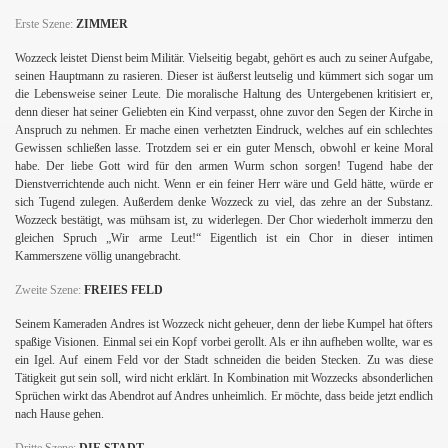
Erste Szene:
ZIMMER
Wozzeck leistet Dienst beim Militär. Vielseitig begabt, gehört es auch zu seiner Aufgabe,
seinen Hauptmann zu rasieren. Dieser ist äußerst leutselig und kümmert sich sogar um
die Lebensweise seiner Leute. Die moralische Haltung des Untergebenen kritisiert er,
denn dieser hat seiner Geliebten ein Kind verpasst, ohne zuvor den Segen der Kirche in
Anspruch zu nehmen. Er mache einen verhetzten Eindruck, welches auf ein schlechtes
Gewissen schließen lasse. Trotzdem sei er ein guter Mensch, obwohl er keine Moral
habe. Der liebe Gott wird für den armen Wurm schon sorgen! Tugend habe der
Dienstverrichtende auch nicht. Wenn er ein feiner Herr wäre und Geld hätte, würde er
sich Tugend zulegen. Außerdem denke Wozzeck zu viel, das zehre an der Substanz.
Wozzeck bestätigt, was mühsam ist, zu widerlegen. Der Chor wiederholt immerzu den
gleichen Spruch „Wir arme Leut!“ Eigentlich ist ein Chor in dieser intimen
Kammerszene völlig unangebracht.
Zweite Szene:
FREIES FELD
Seinem Kameraden Andres ist Wozzeck nicht geheuer, denn der liebe Kumpel hat öfters
spaßige Visionen. Einmal sei ein Kopf vorbei gerollt. Als er ihn aufheben wollte, war es
ein Igel. Auf einem Feld vor der Stadt schneiden die beiden Stecken. Zu was diese
Tätigkeit gut sein soll, wird nicht erklärt. In Kombination mit Wozzecks absonderlichen
Sprüchen wirkt das Abendrot auf Andres unheimlich. Er möchte, dass beide jetzt endlich
nach Hause gehen.