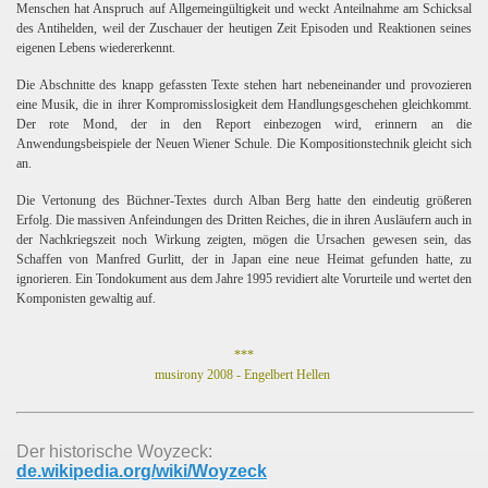
Menschen hat Anspruch auf Allgemeingültigkeit und weckt Anteilnahme am Schicksal
des Antihelden, weil der Zuschauer
der heutigen Zeit Episoden und Reaktionen seines
eigenen Lebens wiedererkennt.
n
Die Abschnitte des knapp gefassten Texte stehen hart nebeneinander und provozieren
eine Musik, die in ihrer Kompromisslosigkeit dem Handlungsgeschehen gleichkommt.
Der rote Mond, der in den Report einbezogen wird, erinnern an die
Anwendungsbeispiele der Neuen Wiener Schule. Die Kompositionstechnik gleicht sich
an.
Die Vertonung des Büchner-Textes durch Alban Berg hatte den eindeutig größeren
Erfolg. Die massiven Anfeindungen des Dritten Reiches, die in ihren Ausläufern auch in
der Nachkriegszeit noch Wirkung zeigten, mögen die Ursachen gewesen sein, das
Schaffen von Manfred Gurlitt,
der in Japan eine neue Heimat gefunden hatte, zu
ignorieren. Ein Tondokument aus dem Jahre 1995 revidiert alte Vorurteile und wertet den
Komponisten gewaltig auf.
***
musirony 2008 - Engelbert Hellen
Der historische Woyzeck:
de.wikipedia.org/wiki/Woyzeck