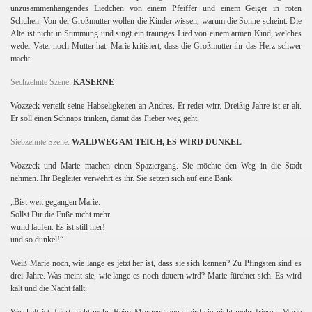
unzusammenhängendes Liedchen von einem Pfeiffer und einem Geiger in roten
Schuhen. Von der Großmutter wollen die Kinder wissen, warum die Sonne scheint. Die
Alte ist nicht in Stimmung und singt ein trauriges Lied von einem armen Kind, welches
weder Vater noch Mutter hat. Marie kritisiert, dass die Großmutter ihr das Herz schwer
macht.
Sechzehnte Szene:
KASERNE
II
Wozzeck verteilt seine Habseligkeiten an Andres. Er redet wirr. Dreißig Jahre ist er alt.
Er soll einen Schnaps trinken, damit das Fieber weg geht.
Siebzehnte Szene:
WALDWEG AM TEICH, ES WIRD DUNKEL
Wozzeck und Marie machen einen Spaziergang. Sie möchte den Weg in die Stadt
g
nehmen. Ihr Begleiter verwehrt es ihr. Sie setzen sich auf eine Bank.
„Bist weit gegangen Marie.
Sollst Dir die Füße nicht mehr
wund laufen. Es ist still hier!
und so dunkel!“
Weiß Marie noch, wie lange es jetzt her ist, dass sie sich kennen? Zu Pfingsten sind es
drei Jahre. Was meint sie, wie lange es noch dauern wird? Marie fürchtet sich. Es wird
kalt und die Nacht fällt.