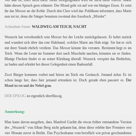
Wer kalt ist, friert nicht mehr. Beim Morgengrauen wird sie nicht mehr frieren. Marie
hätte diesen Spruch gern erläutert. Der Mond geht rot auf wie ein blutiges Eisen. Er setzt
ihr das Messer an die Kehle. Durch den Chor wird das Publikum informiert, dass Marie
nun tot ist, denn die Sänger benutzen zweimal den Ausdruck „Mörder“.
Achtzehnte Szene:
WALDWEG AM TEICH, NACHT
Wozzeck hat versehentlich sein Messer bei der Leiche zurückgelassen. Er kehrt zurück
und wundert sich über das rote Halsband, welches Marie am Hals trägt. Sie hat es sich
mit ihrer Sünde ehrlich verdient. Das Messer könnte ihn verraten. Bestimmt liegt es im
Teich. Wenn die Leute im Sommer dort nach Muscheln tauchen, könnten sie es finden.
Blutige Flecken findet er an seiner Kleidung überall. Wozzeck verspürt das Bedürfnis,
zu baden und erleidet bei dieser Gelegenheit einen Badeunfall.
Zwei Bürger kommen vorbei und hören im Teich ein Geräusch. Jemand ächzt. Es ist
schon lange her, dass hier jemand ertrunken ist. Doch gerade eben passiert es.
Der
Mond ist rot und der Nebel grau.
DER EPILOG
ist eigentlich überflüssig.
Anmerkung:
Man kann davon ausgehen, dass Manfred Gurlitt die etwas früher entstandene Version
des „Wozzeck“ von Alban Berg nicht gekannt hat, denn diese erlebte ihre Premiere erst
vier Monate zuvor in Berlin. Das Psychodrama vom beruflich wie privat geschundenen