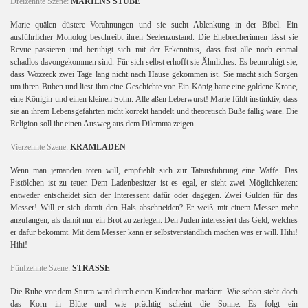
Dreizehnte Szene:
MARIENS STUBE
Marie quälen düstere Vorahnungen und sie sucht Ablenkung in der Bibel. Ein
ausführlicher Monolog beschreibt ihren Seelenzustand. Die Ehebrecherinnen lässt sie
en
Revue passieren und beruhigt sich mit der Erkenntnis, dass fast alle noch einmal
schadlos davongekommen sind. Für sich selbst erhofft sie Ähnliches. Es beunruhigt sie,
dass Wozzeck zwei Tage lang nicht nach Hause gekommen ist. Sie macht sich Sorgen
um ihren Buben und liest ihm eine Geschichte vor. Ein König hatte eine goldene Krone,
eine Königin und einen kleinen Sohn. Alle aßen Leberwurst! Marie fühlt instinktiv, dass
sie an ihrem Lebensgefährten nicht korrekt handelt und theoretisch Buße fällig wäre. Die
Religion soll ihr einen Ausweg aus dem Dilemma zeigen.
Vierzehnte Szene:
KRAMLADEN
Wenn man jemanden töten will, empfiehlt sich zur Tatausführung eine Waffe. Das
Pistölchen ist zu teuer. Dem Ladenbesitzer ist es egal, er sieht zwei Möglichkeiten:
entweder entscheidet sich der Interessent dafür oder dagegen. Zwei Gulden für das
Messer! Will er sich damit den Hals abschneiden? Er weiß mit einem Messer mehr
anzufangen, als damit nur ein Brot zu zerlegen. Den Juden interessiert das Geld, welches
er dafür bekommt. Mit dem Messer kann er selbstverständlich machen was er will. Hihi!
Hihi!
Fünfzehnte Szene:
STRASSE
Die Ruhe vor dem Sturm wird durch einen Kinderchor markiert. Wie schön steht doch
das Korn in Blüte und wie prächtig scheint die Sonne. Es folgt ein