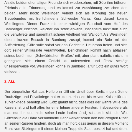
Als die beiden ehemaligen Freunde sich wiedersehen, ruft Götz ihre früheren
Erlebnisse in Erinnerung und es kommt zur Aussöhnung zwischen den
beiden. Mehr noch: Weislingen verlobt sich als Krönung des neuen
Treuebundes mit Berlichingens Schwester Maria. Kurz darauf kommt
Weislingens Diener Franz mit einer wichtigen Botschaft vom Hof des
Bamberger Bischofs, welcher ihn sofort erwarte. Insgeheim lockt dort auch
die verwitwete und sagenhaft schöne Adelheid von Walldorf. Als Weislingen
einem kurzen Besuch in Bamberg zusagt, kommt ein Bote mit der
Aufforderung, Götz solle sofort vor das Gericht in Heilbronn treten und sich
dort seiner Willkürakte verantworten. Berlichingen kommt nach ablassen
seines berühmten „Schwäbischen Grußes“ mit, aber plant natürlich nicht im
geringsten sich einem Gericht zu unterwerfen und Franz schlägt
unseligerweise vor, Weislingen könne in Bamberg ja für Götz ein gutes Wort
einlegen.
2. Akt:
Der bürgerliche Rat aus Heilbronn fällt ein Urteil über Berlichingen: Seine
Raubzüge und Privatkriege hat er zu unterlassen bis er vom Kaiser für die
Türkenkriege benötigt wird. Götz glaubt nicht, dass dies der wahre Wille des
Kaisers ist und hält alles für eine Intrige anderer Fürsten. Insbesondere als
man nur ihn und nicht seine Leute laufen lässt, schaukelt sich die Wut
Götzens in die Höhe Versammelte Handwerker sollen den berüchtigten Ritter
an seiner Raserei hindern, doch als man hört, dass genau in diesem Moment
Franz von Sickingen mit einem kleinen Trupp die Stadt besetzt hat und droht