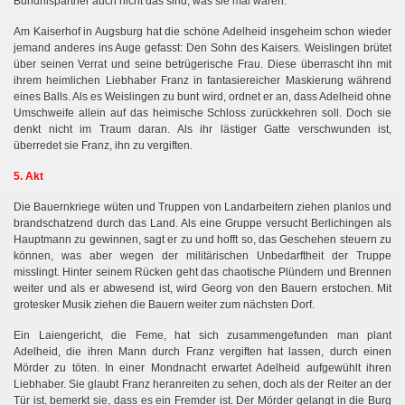
Bündnispartner auch nicht das sind, was sie mal waren.
Am Kaiserhof in Augsburg hat die schöne Adelheid insgeheim schon wieder
jemand anderes ins Auge gefasst: Den Sohn des Kaisers. Weislingen brütet
über seinen Verrat und seine betrügerische Frau. Diese überrascht ihn mit
ihrem heimlichen Liebhaber Franz in fantasiereicher Maskierung während
eines Balls. Als es Weislingen zu bunt wird, ordnet er an, dass Adelheid ohne
Umschweife allein auf das heimische Schloss zurückkehren soll. Doch sie
denkt nicht im Traum daran. Als ihr lästiger Gatte verschwunden ist,
überredet sie Franz, ihn zu vergiften.
5. Akt
Die Bauernkriege wüten und Truppen von Landarbeitern ziehen planlos und
brandschatzend durch das Land. Als eine Gruppe versucht Berlichingen als
Hauptmann zu gewinnen, sagt er zu und hofft so, das Geschehen steuern zu
können, was aber wegen der militärischen Unbedarftheit der Truppe
misslingt. Hinter seinem Rücken geht das chaotische Plündern und Brennen
weiter und als er abwesend ist, wird Georg von den Bauern erstochen. Mit
grotesker Musik ziehen die Bauern weiter zum nächsten Dorf.
Ein Laiengericht, die Feme, hat sich zusammengefunden man plant
Adelheid, die ihren Mann durch Franz vergiften hat lassen, durch einen
Mörder zu töten. In einer Mondnacht erwartet Adelheid aufgewühlt ihren
Liebhaber. Sie glaubt Franz heranreiten zu sehen, doch als der Reiter an der
Tür ist, bemerkt sie, dass es ein Fremder ist. Der Mörder gelangt in die Burg