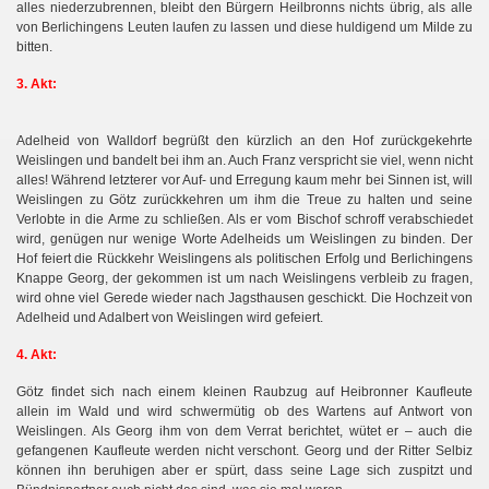
alles niederzubrennen, bleibt den Bürgern Heilbronns nichts übrig, als alle
von Berlichingens Leuten laufen zu lassen und diese huldigend um Milde zu
bitten.
3. Akt:
Adelheid von Walldorf begrüßt den kürzlich an den Hof zurückgekehrte
Weislingen und bandelt bei ihm an. Auch Franz verspricht sie viel, wenn nicht
alles! Während letzterer vor Auf- und Erregung kaum mehr bei Sinnen ist, will
Weislingen zu Götz zurückkehren um ihm die Treue zu halten und seine
Verlobte in die Arme zu schließen. Als er vom Bischof schroff verabschiedet
wird, genügen nur wenige Worte Adelheids um Weislingen zu binden. Der
Hof feiert die Rückkehr Weislingens als politischen Erfolg und Berlichingens
Knappe Georg, der gekommen ist um nach Weislingens verbleib zu fragen,
wird ohne viel Gerede wieder nach Jagsthausen geschickt. Die Hochzeit von
Adelheid und Adalbert von Weislingen wird gefeiert.
4. Akt:
Götz findet sich nach einem kleinen Raubzug auf Heibronner Kaufleute
allein im Wald und wird schwermütig ob des Wartens auf Antwort von
Weislingen. Als Georg ihm von dem Verrat berichtet, wütet er – auch die
gefangenen Kaufleute werden nicht verschont. Georg und der Ritter Selbiz
können ihn beruhigen aber er spürt, dass seine Lage sich zuspitzt und