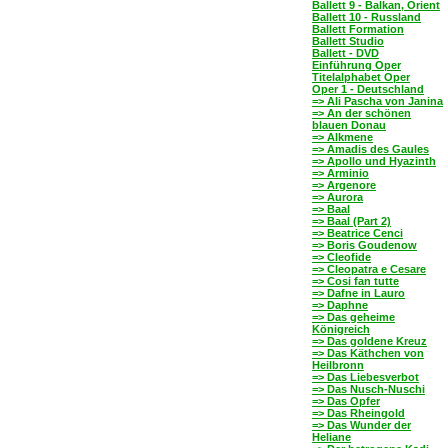
Ballett 9 - Balkan, Orient
Ballett 10 - Russland
Ballett Formation
Ballett Studio
Ballett - DVD
Einführung Oper
Titelalphabet Oper
Oper 1 - Deutschland
=> Ali Pascha von Janina
=> An der schönen
blauen Donau
=> Alkmene
=> Amadis des Gaules
=> Apollo und Hyazinth
=> Arminio
=> Argenore
=> Aurora
=> Baal
=> Baal (Part 2)
=> Beatrice Cenci
=> Boris Goudenow
=> Cleofide
=> Cleopatra e Cesare
=> Cosi fan tutte
=> Dafne in Lauro
=> Daphne
=> Das geheime
Königreich
=> Das goldene Kreuz
=> Das Käthchen von
Heilbronn
=> Das Liebesverbot
=> Das Nusch-Nuschi
=> Das Opfer
=> Das Rheingold
=> Das Wunder der
Heliane