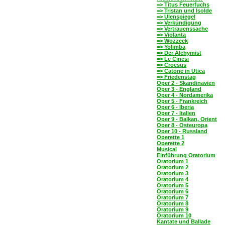
=> Titus Feuerfuchs
=> Tristan und Isolde
=> Ulenspiegel
=> Verkündigung
=> Vertrauenssache
=> Violanta
=> Wozzeck
=> Yolimba
=> Der Alchymist
=> Le Cinesi
=> Croesus
=> Catone in Utica
=> Friedenstag
Oper 2 - Skandinavien
Oper 3 - England
Oper 4 - Nordamerika
Oper 5 - Frankreich
Oper 6 - Iberia
Oper 7 - Italien
Oper 9 - Balkan, Orient
Oper 8 - Osteuropa
Oper 10 - Russland
Operette 1
Operette 2
Musical
Einführung Oratorium
Oratorium 1
Oratorium 2
Oratorium 3
Oratorium 4
Oratorium 5
Oratorium 6
Oratorium 7
Oratorium 8
Oratorium 9
Oratorium 10
Kantate und Ballade