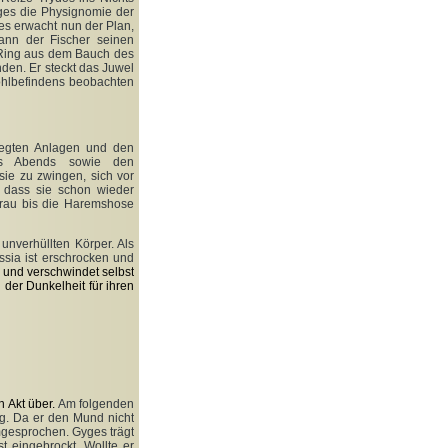
es die Physignomie der
les erwacht nun der Plan,
ann der Fischer seinen
 Ring aus dem Bauch des
nden. Er steckt das Juwel
ohlbefindens beobachten
legten Anlagen und den
es Abends sowie den
sie zu zwingen, sich vor
, dass sie schon wieder
Frau bis die Haremshose
nverhüllten Körper. Als
yssia ist erschrocken und
n und verschwindet selbst
 der Dunkelheit für ihren
n Akt über.
Am folgenden
g. Da er den Mund nicht
mgesprochen. Gyges trägt
 eingebrockt. Wollte er