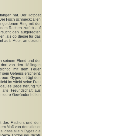
fangen hat. Der Hofpoet
Der Fisch schmeckt allen
en goldenen Ring mit der
seinem Rachen zurück auf
ersucht den aufgeregten
en, als ob dieser für das
nt aufs Meer, an dessen
n seinem Elend und der
 dort von den Höflingen
sichtig mit dem Feuer
sein Geheiss erscheint,
reue. Gyges erträgt den
icht im Affekt seine Frau
ndaules Begeisterung für
e alte Freundschaft aus
 in teure Gewänder hüllen
t des Fischers und den
inem Maß von dem dieser
s, dass allein Gyges die
Reize Trydos ins Nichts