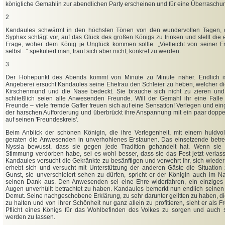
königliche Gemahlin zur abendlichen Party erscheinen und für eine Überraschu
2
Kandaules schwärmt in den höchsten Tönen von den wundervollen Tagen, di
Syphax schlägt vor, auf das Glück des großen Königs zu trinken und stellt die 
Frage, woher dem König je Unglück kommen sollte. „Vielleicht von seiner Fra
selbst...“ spekuliert man, traut sich aber nicht, konkret zu werden.
3
Der Höhepunkt des Abends kommt von Minute zu Minute näher. Endlich is
Angeberei ersucht Kandaules seine Ehefrau den Schleier zu heben, welcher di
Kirschenmund und die Nase bedeckt. Sie brauche sich nicht zu zieren und 
schließlich seien alle Anwesenden Freunde. Will der Gemahl ihr eine Falle s
Freunde – viele fremde Gaffer freuen sich auf eine Sensation! Verlegen und ein
der harschen Aufforderung und überbrückt ihre Anspannung mit ein paar dopp
auf seinen 'Freundeskreis'.
Beim Anblick der schönen Königin, die ihre Verlegenheit, mit einem huldvol
geraten die Anwesenden in unverhohlenes Erstaunen. Das einsetzende betr
Nyssia bewusst, dass sie gegen jede Tradition gehandelt hat. Wenn si
Stimmung verdorben habe, sei es wohl besser, dass sie das Fest jetzt verlass
Kandaules versucht die Gekränkte zu besänftigen und verwehrt ihr, sich wieder
erhebt sich und versucht mit Unterstützung der anderen Gäste die Situation 
Gunst, sie unverschleiert sehen zu dürfen, spricht er der Königin auch im 
seinen Dank aus. Den Anwesenden sei eine Ehre widerfahren, ein einziges 
Augen unverhüllt betrachtet zu haben. Kandaules bemerkt nun endlich seinen M
Demut. Seine nachgeschobene Erklärung, zu sehr darunter gelitten zu haben, die
zu halten und von ihrer Schönheit nur ganz allein zu profitieren, sieht er als F
Pflicht eines Königs für das Wohlbefinden des Volkes zu sorgen und auch se
werden zu lassen.