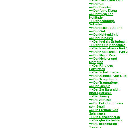
=> Der betrogene Kadi
=> Der Cid
=> Der Diktator
=> Der ferne Klang
=> Der fliegende
Holländer
=> Der geduldige
Sokrates
=> Der geliebte Adonis
=> Der Golem
=> Der Heidenkönig
=> Der Holzdieb
=> Der Igel als Bräutigam
=> Der König Kandaules
=> Der Kreidekreis - Part 1
=> Der Kreidekreis - Part 2
=> Der Mann Mose
=> Der Meister und
Margarita
=> Der Ring des
Polykrates
=> Der Schatzgräber
=> Der Schmied von Gent
=> Der Tempelritter
=> Der Traumgörge
=> Der Vampir
=> Der Zar lässt sich
photografieren
=> Der Zwerg
=> Die Abreise
=> Die Entführung aus
sem Serail
=> Die Freunde von
Salamanca
=> Die Gezeichneten
=> Die glückliche Hand
=> Die großmütige
Tomyris