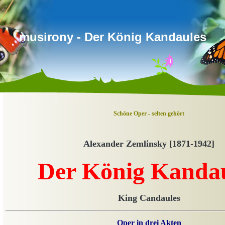
musirony - Der König Kandaules
Schöne Oper - selten gehört
Alexander Zemlinsky [1871-1942]
Der König Kanda
King Candaules
Oper in drei Akten