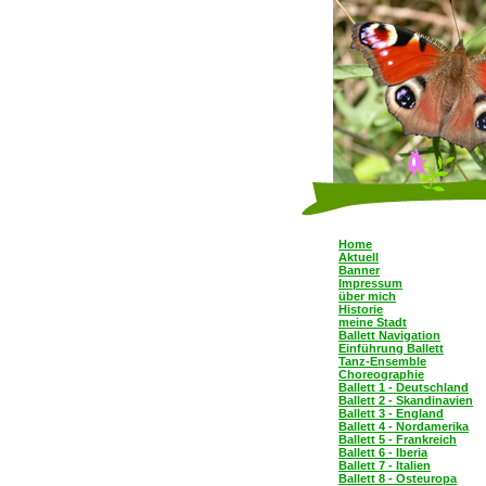
Home
Aktuell
Banner
Impressum
über mich
Historie
meine Stadt
Ballett Navigation
Einführung Ballett
Tanz-Ensemble
Choreographie
Ballett 1 - Deutschland
Ballett 2 - Skandinavien
Ballett 3 - England
Ballett 4 - Nordamerika
Ballett 5 - Frankreich
Ballett 6 - Iberia
Ballett 7 - Italien
Ballett 8 - Osteuropa