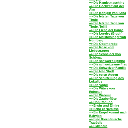
=> Die Hamletmaschine
=> Die Hochzeit auf der
Alm
=> Die Königin von Saba
=> Die letzten Tage von
Thule
=> Die letzten Tage von
Thule, Teil II
=> Die Liebe der Danae
=> Die Loreley (Bruch)
=> Die Meistersinger von
Nürnberg
=> Die Opernprobe
=> Die Rose vom
Liebesgarten
=> Die Schneider von
Schönau
=> Die schwarze Spinne
=> Die schweigsame Frau
=> Die Schweizer Familie
=> Die tote Stadt
=> Die toten Augen
=> Die Verurteilung des
Lukullus
=> Die Vögel
=> Die Witwe von
Ephesus
=> Die Walküre
=> Die Zauberflöte
=> Don Ranudo
=> Erwin und Elmire
=> Echo et Narcisse
=> Ein Engel kommt nach
Babylon
=> Eine florentinische
Tragödie
=> Ekkehard