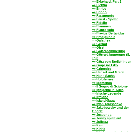
=> Ekkehard, Part 2
=> Elektra
=> Enrico
=> Erindo
=> Faramondo
=> Faust - Spohr
=> Fidelio
=> Flammen
=> Flauto solo
=> Flavius Bertaridus
=> Fredigundis
=> Galathea
=> Gernot
=> Gisei
=> Götterdämmerung
=> Götterdämmerung (II.
Teil)
=> Götz von Berlichingen
=> Gogo no Eiko
=> Gringoire
=> Hänsel und Gretel
=> Hans Sachs
=> Holofernes
=> Idomeneo
=> Il Sogno di Scipione
=> Iphigenie in Aulis
=> Irische Legende
=> Irrelohe
=> Island-Saga
=> Iwan Tarassenko
=> Jakobowsky und der
Oberst
=> Jessonda
=> Jonny spielt auf
=> Julietta
=> Kain
=> Kirisk