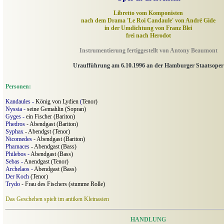
Libretto vom Komponisten
nach dem Drama 'Le Roi Candaule' von André Gide
in der Umdichtung von Franz Blei
frei nach Herodot
Instrumentierung fertiggestellt von Antony Beaumont
Uraufführung am 6.10.1996 an der Hamburger Staats
oper
Personen:
Kandaules -
König von Lydien
(
Tenor)
Nyssia -
seine Gemahlin
(Sopran)
Gyges -
ein Fischer
(Bariton)
Phedros
- Abendgast (Bariton)
Syphax
- Abendgst
(Tenor)
Nicomedes
- Abendgast (Bariton)
Pharnaces
- Abendgast (Bass)
Philebos -
Abendgast
(Bass)
Sebas -
Anendgast
(Tenor)
Archelaos -
Abendgast
(Bass)
Der Koch
(Tenor)
Trydo
- Frau des Fischers (stumme Rolle)
Das Geschehen spielt im antiken Kleinasien
HANDLUNG