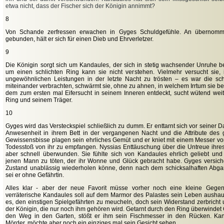
etwa nicht, dass der Fischer sich der Königin annimmt?
8
Von Schande zerfressen erwachen in Gyges Schuldgefühle. An übernomme
gebunden, hält er sich für einen Dieb und Ehrverletzer.
9
Die Königin sorgt sich um Kandaules, der sich in stetig wachsender Unruhe b
um einen schlichten Ring kann sie nicht verstehen. Vielmehr versucht sie, 
ungewöhnlichen Leistungen in der letzte Nacht zu trösten – es war die sch
miteinander verbrachten, schwärmt sie, ohne zu ahnen, in welchem Irrtum sie be
dem zum ersten mal Eifersucht in seinem Inneren entdeckt, sucht wütend weit
Ring und seinem Träger.
10
Gyges wird das Versteckspiel schließlich zu dumm. Er enttarnt sich vor seiner D
Anwesenheit in ihrem Bett in der vergangenen Nacht und die Attribute des 
Gewissensbisse plagen sein ehrliches Gemüt und er kniet mit einem Messer vo
Todesstoß von ihr zu empfangen. Nyssias Enttäuschung über die Untreue ihres
aber schnell überwunden. Sie fühlte sich von Kandaules ehrlich geliebt und
jenen Mann zu töten, der ihr Wonne und Glück gebracht habe. Gyges versiche
Zustand unablässig wiederholen könne, denn nach dem schicksalhaften Abga
sei er ohne Gefährtin.
Alles klar - aber der neue Favorit müsse vorher noch eine kleine Gegenl
verräterische Kandaules soll auf dem Marmor des Palastes sein Leben aushau
es, den einstigen Spielgefährten zu meucheln, doch sein Widerstand zerbricht
der Königin, die nur noch ihm gehören wird. Getarnt durch den Ring überwindet 
den Weg in den Garten, stößt er ihm sein Fischmesser in den Rücken. Kan
Mörder, möchte aber noch ein einziges mal sein Gesicht sehen.