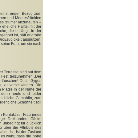
er einst engen Bezug zum
chen und Meeresfrüchten
 Besitztümer anzuhäufen –
 eheliche Hälfte, mit der
sche, die er fängt, in der
egnet ist, hält er große
Großzügigkeit ausnutzen.
f seine Frau, um sie nach
er Terrasse sind auf dem
m Fest teilzunehmen „Der
 vortäuschen! Doch Gyges
r, zu verschwinden. Die
 Plätze in der Nähe der
 denn heute sind leider
eichliche Gemahlin, zum
ordentliche Schönheit soll
 Kontakt zur Frau jenes
ge. Drei andere Gäste,
h unbedingt für glücklich
 über die Attribute des
ten ist. Ist der Zustand
 es wahr, dass die hohe