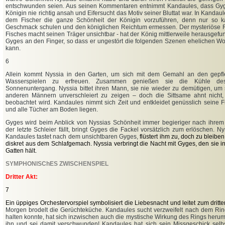
entschwunden seien. Aus seinen Kommentaren entnimmt Kandaules, dass Gyg
Königin nie richtig ansah und Eifersucht das Motiv seiner Bluttat war. In Kandau
dem Fischer die ganze Schönheit der Königin vorzuführen, denn nur so k
Geschmack schulen und den königlichen Reichtum ermessen. Der mysteriöse
Fisches macht seinen Träger unsichtbar - hat der König mittlerweile herausgefu
Gyges an den Finger, so dass er ungestört die folgenden Szenen ehelichen W
kann.
6
Allein kommt Nyssia in den Garten, um sich mit dem Gemahl an den gepf
Wasserspielen zu erfreuen. Zusammen genießen sie die Kühle d
Sonnenuntergang. Nyssia bittet ihren Mann, sie nie wieder zu demütigen, um 
anderen Männern unverschleiert zu zeigen – doch die Sittsame ahnt nicht
beobachtet wird. Kandaules nimmt sich Zeit und entkleidet genüsslich seine 
und alle Tücher am Boden liegen.
Gyges wird beim Anblick von Nyssias Schönheit immer begieriger nach ihrem u
der letzte Schleier fällt, bringt Gyges die Fackel vorsätzlich zum erlöschen. N
Kandaules tastet nach dem unsichtbaren Gyges,
flüstert ihm zu, doch zu bleibe
diskret aus dem Schlafgemach. Nyssia verbringt die Nacht mit Gyges, den sie in
Gatten hält.
SYMPHONISChES ZWISCHENSPIEL
Dritter Akt:
7
Ein üppiges Orchestervorspiel symbolisiert die Liebesnacht und leitet zum dritte
Morgen brodelt die Gerüchteküche. Kandaules sucht verzweifelt nach dem Rin
halten konnte, hat sich inzwischen auch die mystische Wirkung des Rings heru
ihn und sei damit verschwunden! Kandaules hat sich sein Missgeschick selbst