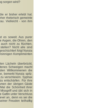
ng sorgen wird?
e er bisher erlebt hat.
eher rhetorisch gemeinte
u. Vielleicht - von ihm
t es soweit. Aus purer
e Augen, die Ohren, den
auch nicht zu flüchten,
tellen? Nicht alle sind
geschüchtert folgt Nyssia
elsinnigen Komplimenten
len Lächeln überbrückt,
etenes Schweigen macht
e den Willkommenen die
e, bemerkt Nyssia spitz.
 zu verschleiern. Syphax
zu entschärfen. Für ihre
Namen der übrigen Gäste
Mal die Schönheit ihrer
issgriff und übt sich in
 Gattin unter Verschluss
revel an, denn es sei die
iner Freuden teilhaftig