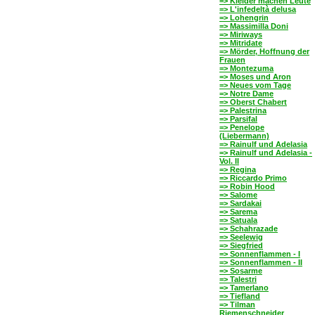
=> Kleider machen Leute
=> L'infedeltà delusa
=> Lohengrin
=> Massimilla Doni
=> Miriways
=> Mitridate
=> Mörder, Hoffnung der
Frauen
=> Montezuma
=> Moses und Aron
=> Neues vom Tage
=> Notre Dame
=> Oberst Chabert
=> Palestrina
=> Parsifal
=> Penelope
(Liebermann)
=> Rainulf und Adelasia
=> Rainulf und Adelasia -
Vol. II
=> Regina
=> Riccardo Primo
=> Robin Hood
=> Salome
=> Sardakai
=> Sarema
=> Satuala
=> Schahrazade
=> Seelewig
=> Siegfried
=> Sonnenflammen - I
=> Sonnenflammen - II
=> Sosarme
=> Talestri
=> Tamerlano
=> Tiefland
=> Tilman
Riemenschneider