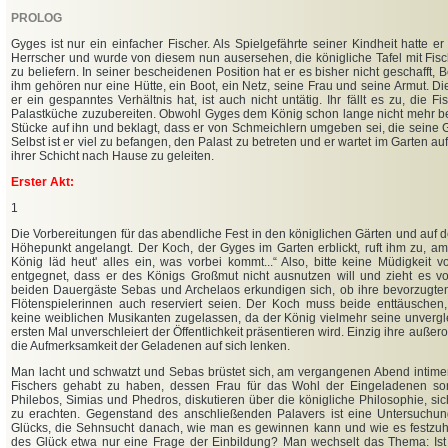
PROLOG
Gyges ist nur ein einfacher Fischer. Als Spielgefährte seiner Kindheit hatte 
Herrscher und wurde von diesem nun ausersehen, die königliche Tafel mit Fis
zu beliefern. In seiner bescheidenen Position hat er es bisher nicht geschafft,
ihm gehören nur eine Hütte, ein Boot, ein Netz, seine Frau und seine Armut. Die
er ein gespanntes Verhältnis hat, ist auch nicht untätig. Ihr fällt es zu, die Fi
Palastküche zuzubereiten. Obwohl Gyges dem König schon lange nicht mehr beg
Stücke auf ihn und beklagt, dass er von Schmeichlern umgeben sei, die seine 
Selbst ist er viel zu befangen, den Palast zu betreten und er wartet im Garten au
ihrer Schicht nach Hause zu geleiten.
Erster Akt:
1
Die Vorbereitungen für das abendliche Fest in den königlichen Gärten und auf d
Höhepunkt angelangt. Der Koch, der Gyges im Garten erblickt, ruft ihm zu, a
König läd heut' alles ein, was vorbei kommt...“ Also, bitte keine Müdigkeit
entgegnet, dass er des Königs Großmut nicht ausnutzen will und zieht es vo
beiden Dauergäste Sebas und Archelaos erkundigen sich, ob ihre bevorzugten
Flötenspielerinnen auch reserviert seien. Der Koch muss beide enttäuschen,
keine weiblichen Musikanten zugelassen, da der König vielmehr seine unvergl
ersten Mal unverschleiert der Öffentlichkeit präsentieren wird. Einzig ihre außer
die Aufmerksamkeit der Geladenen auf sich lenken.
Man lacht und schwatzt und Sebas brüstet sich, am vergangenen Abend intimen
Fischers gehabt zu haben, dessen Frau für das Wohl der Eingeladenen sor
Philebos, Simias und Phedros, diskutieren über die königliche Philosophie, sic
zu erachten. Gegenstand des anschließenden Palavers ist eine Untersuchung
Glücks, die Sehnsucht danach, wie man es gewinnen kann und wie es festzuhal
des Glück etwa nur eine Frage der Einbildung? Man wechselt das Thema: Ist