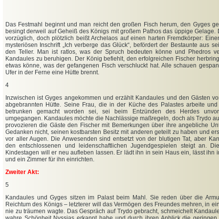
Das Festmahl beginnt und man reicht den großen Fisch herum, den Gyges ge
besingt derweil auf Geheiß des Königs mit großem Pathos das üppige Gelage. 
vorzüglich, doch plötzlich beißt Archelaos auf einen harten Fremdkörper: Ein
mysteriösen Inschrift „Ich verberge das Glück“, befördert der Bestaunte aus 
den Teller. Man ist ratlos, was der Spruch bedeuten könne und Phedros v
Kandaules zu beruhigen. Der König befiehlt, den erfolgreichen Fischer herbring
etwas könne, was der gefangenen Fisch verschluckt hat. Alle schauen gespan
Ufer in der Ferne eine Hütte brennt.
4
Inzwischen ist Gyges angekommen und erzählt Kandaules und den Gästen vo
abgebrannten Hütte. Seine Frau, die in der Küche des Palastes arbeite und
betrunken gemacht worden sei, sei beim Entzünden des Herdes unvor
umgegangen. Kandaules möchte die Nachlässige maßregeln, doch als Trydo auf 
provozieren die Gäste den Fischer mit Bemerkungen über ihre angebliche Unt
Gedanken nicht, seinen kostbarsten Besitz mit anderen geteilt zu haben und erst
vor aller Augen. Die Anwesenden sind entsetzt von der blutigen Tat, aber Ka
den entschlossenen und leidenschaftlichen Jugendgespielen steigt an. Di
Kindestagen will er neu aufleben lassen. Er lädt ihn in sein Haus ein, lässt ihn
und ein Zimmer für ihn einrichten.
Zweiter Akt:
5
Kandaules und Gyges sitzen im Palast beim Mahl. Sie reden über die Armu
Reichtum des Königs – letzterer will das Vermögen des Freundes mehren, in e
nie zu träumen wagte. Das Gespräch auf Trydo gebracht, schmeichelt Kandaule
wahre Schönheit Nyssias erkannt habe und durch ihren Anblick die geringen 