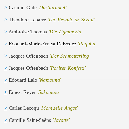
>
Casimir Gide
'Die Tarantel'
bastian
>
Théodore Labarre
'Die Revolte im Serail'
t
>
Ambroise Thomas
'Die Zigeunerin'
>
Edouard-Marie-Ernest Delvedez
'Paquita'
>
Jacques Offenbach
'Der Schmetterling'
>
Jacques Offenbach
'Pariser Konfetti'
>
Edouard Lalo
'Namouna'
>
Ernest Reyer
'Sakuntala'
>
Carles Lecoqu
'Mam'zelle Angot'
>
Camille Saint-Saëns
'Javotte'