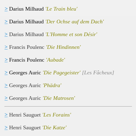
>
Darius Milhaud
'Le Train bleu'
>
Darius Milhaud
'Der Ochse auf dem Dach'
>
Darius Milhaud
'L'Homme et son Désir'
>
Francis Poulenc
'Die Hindinnen'
>
Francis Poulenc
'Aubade'
>
Georges Auric
'Die Pagegeister'
[Les Fâcheux]
>
Georges Auric
'Phädra'
>
Georges Auric
'Die Matrosen'
>
Henri Sauguet
'Les Forains'
>
Henri Sauguet
'Die Katze'