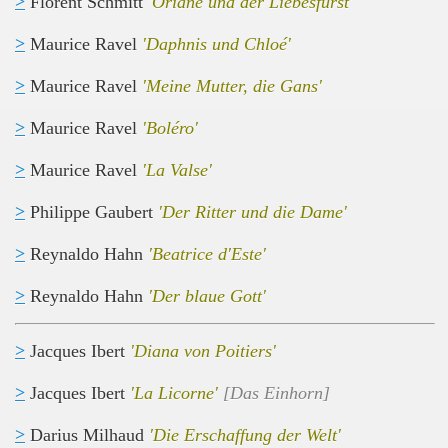
>
Florent Schmitt
'Oriane und der Liebesfürst'
>
Maurice Ravel
'Daphnis und Chloé'
>
Maurice Ravel
'Meine Mutter, die Gans'
>
Maurice Ravel
'Boléro'
>
Maurice Ravel
'La Valse'
>
Philippe Gaubert
'Der Ritter und die Dame'
>
Reynaldo Hahn
'Beatrice d'Este'
>
Reynaldo Hahn
'Der blaue Gott'
>
Jacques Ibert
'Diana von Poitiers'
>
Jacques Ibert
'La Licorne'
[Das Einhorn]
>
Darius Milhaud
'Die Erschaffung der Welt'