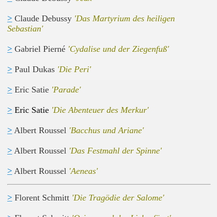
>
Claude Debussy
'Das Martyrium des heiligen
Sebastian'
>
Gabriel Pierné
'Cydalise und der Ziegenfuß'
n
>
Paul Dukas
'Die Peri'
>
Eric Satie
'Parade'
>
Eric Satie
'Die Abenteuer des Merkur'
>
Albert Roussel
'Bacchus und Ariane'
>
Albert Roussel
'Das Festmahl der Spinne'
>
Albert Roussel
'Aeneas'
>
Florent Schmitt
'Die Tragödie der Salome'
cht