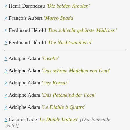
>
Henri Darondeau
'Die beiden Kreolen'
>
François Aubert
'Marco Spada'
>
Ferdinand Hérold
'Das schlecht gehütete Mädchen'
>
Ferdinand Hérold
'Die Nachtwandlerin'
>
Adolphe Adam
'Giselle'
>
Adolphe Adam
'Das schöne Mädchen von Gent'
>
Adolphe Adam
'Der Korsar'
>
Adolphe Adam
'Das Patenkind der Feen'
>
Adolphe Adam
'Le Diable à Quatre'
>
Casimir Gide
'Le Diable boiteux'
[Der hinkende
Teufel]