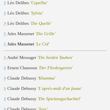
>
Léo Delibes
'Copellia'
>
Léo Delibes
'Sylvia'
>
Léo Delibes
'Die Quelle'
>
Jules Massenet
'Die Grille'
>
Jules Massenet
'Le Cid'
>
André Messager
'Die beiden Tauben'
>
Ernest Chausson
'Der Fliedergarten'
>
Claude Debussy
'Khamma'
>
Claude Debussy
'L'aprés-midi d'un faune'
>
Claude Debussy
'Die Spielzeugschachtel'
>
Claude Debussy
'Jeux'