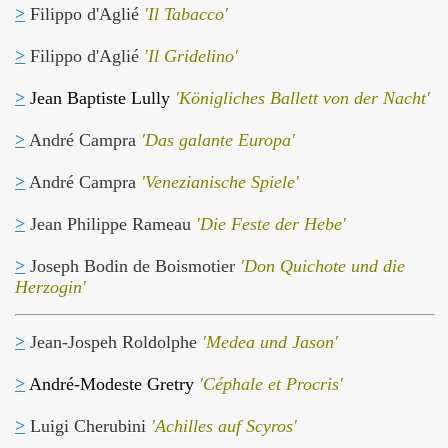
>
Filippo d'Aglié
'Il Tabacco'
>
Filippo d'Aglié
'Il Gridelino'
>
Jean Baptiste Lully
'Königliches Ballett von der Nacht'
>
André Campra
'Das galante Europa'
>
André Campra
'Venezianische Spiele'
>
Jean Philippe Rameau
'Die Feste der Hebe'
>
Joseph Bodin de Boismotier
'Don Quichote und die
Herzogin'
>
Jean-Jospeh Roldolphe
'Medea und Jason'
>
André-Modeste Gretry
'Céphale et Procris'
>
Luigi Cherubini
'Achilles auf Scyros'