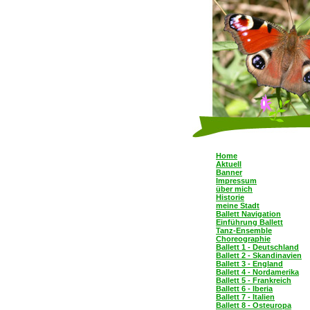
Home
Aktuell
Banner
Impressum
über mich
Historie
meine Stadt
Ballett Navigation
Einführung Ballett
Tanz-Ensemble
Choreographie
Ballett 1 - Deutschland
Ballett 2 - Skandinavien
Ballett 3 - England
Ballett 4 - Nordamerika
Ballett 5 - Frankreich
Ballett 6 - Iberia
Ballett 7 - Italien
Ballett 8 - Osteuropa