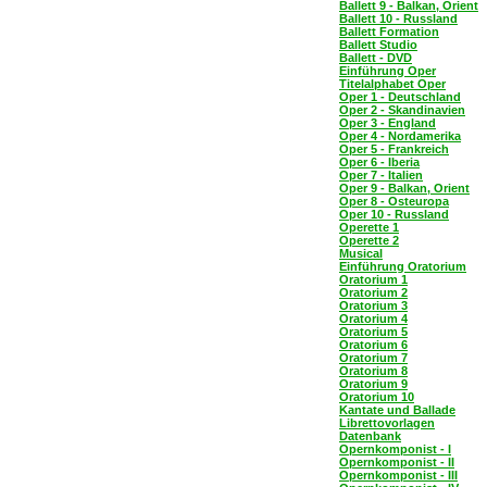
Ballett 9 - Balkan, Orient
Ballett 10 - Russland
Ballett Formation
Ballett Studio
Ballett - DVD
Einführung Oper
Titelalphabet Oper
Oper 1 - Deutschland
Oper 2 - Skandinavien
Oper 3 - England
Oper 4 - Nordamerika
Oper 5 - Frankreich
Oper 6 - Iberia
Oper 7 - Italien
Oper 9 - Balkan, Orient
Oper 8 - Osteuropa
Oper 10 - Russland
Operette 1
Operette 2
Musical
Einführung Oratorium
Oratorium 1
Oratorium 2
Oratorium 3
Oratorium 4
Oratorium 5
Oratorium 6
Oratorium 7
Oratorium 8
Oratorium 9
Oratorium 10
Kantate und Ballade
Librettovorlagen
Datenbank
Opernkomponist - I
Opernkomponist - II
Opernkomponist - III