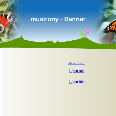
musirony - Banner
Meine Seiten: