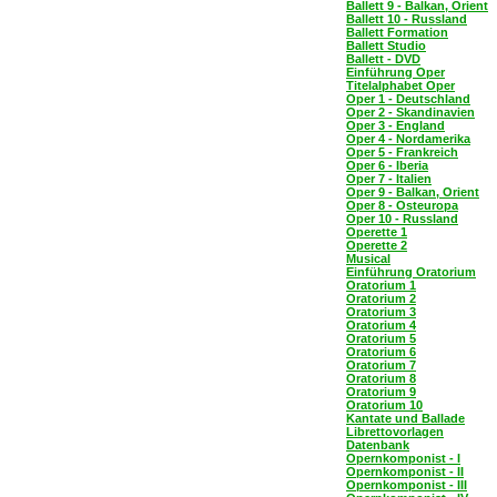
Ballett 9 - Balkan, Orient
Ballett 10 - Russland
Ballett Formation
Ballett Studio
Ballett - DVD
Einführung Oper
Titelalphabet Oper
Oper 1 - Deutschland
Oper 2 - Skandinavien
Oper 3 - England
Oper 4 - Nordamerika
Oper 5 - Frankreich
Oper 6 - Iberia
Oper 7 - Italien
Oper 9 - Balkan, Orient
Oper 8 - Osteuropa
Oper 10 - Russland
Operette 1
Operette 2
Musical
Einführung Oratorium
Oratorium 1
Oratorium 2
Oratorium 3
Oratorium 4
Oratorium 5
Oratorium 6
Oratorium 7
Oratorium 8
Oratorium 9
Oratorium 10
Kantate und Ballade
Librettovorlagen
Datenbank
Opernkomponist - I
Opernkomponist - II
Opernkomponist - III