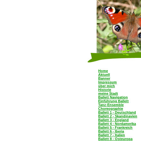
Home
Aktuell
Banner
Impressum
über mich
Historie
meine Stadt
Ballett Navigation
Einführung Ballett
Tanz-Ensemble
Choreographie
Ballett 1 - Deutschland
Ballett 2 - Skandinavien
Ballett 3 - England
Ballett 4 - Nordamerika
Ballett 5 - Frankreich
Ballett 6 - Iberia
Ballett 7 - Italien
Ballett 8 - Osteuropa