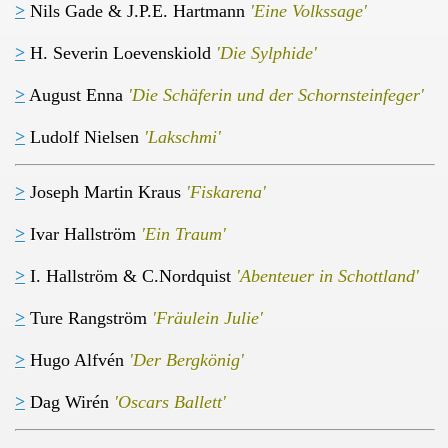
>
Nils Gade & J.P.E. Hartmann
'Eine Volkssage'
>
H. Severin Loevenskiold
'Die Sylphide'
>
August Enna
'Die Schäferin und der Schornsteinfeger'
>
Ludolf Nielsen
'Lakschmi'
>
Joseph Martin Kraus
'Fiskarena'
>
Ivar Hallström
'Ein Traum'
>
I. Hallström & C.Nordquist
'Abenteuer in Schottland'
>
Ture Rangström
'Fräulein Julie'
teinfeger
>
Hugo Alfvén
'Der Bergkönig'
>
Dag Wirén
'Oscars Ballett'