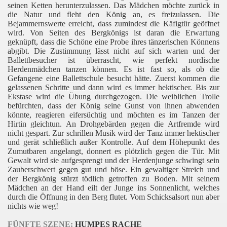
seinen Ketten herunterzulassen. Das Mädchen möchte zurück in
die Natur und fleht den König an, es freizulassen. Die
Bejammernswerte erreicht, dass zumindest die Käfigtür geöffnet
wird. Von Seiten des Bergkönigs ist daran die Erwartung
geknüpft, dass die Schöne eine Probe ihres tänzerischen Könnens
abgibt. Die Zustimmung lässt nicht auf sich warten und der
Ballettbesucher ist überrascht, wie perfekt nordische
Herdenmädchen tanzen können. Es ist fast so, als ob die
Gefangene eine Ballettschule besucht hätte. Zuerst kommen die
gelassenen Schritte und dann wird es immer hektischer. Bis zur
Ekstase wird die Übung durchgezogen. Die weiblichen Trolle
befürchten, dass der König seine Gunst von ihnen abwenden
könnte, reagieren eifersüchtig und möchten es im Tanzen der
Hirtin gleichtun. An Drohgebärden gegen die Artfremde wird
nicht gespart. Zur schrillen Musik wird der Tanz immer hektischer
und gerät schließlich außer Kontrolle. Auf dem Höhepunkt des
Zumutbaren angelangt, donnert es plötzlich gegen die Tür. Mit
Gewalt wird sie aufgesprengt und der Herdenjunge schwingt sein
Zauberschwert gegen gut und böse. Ein gewaltiger Streich und
der Bergkönig stürzt tödlich getroffen zu Boden. Mit seinem
Mädchen an der Hand eilt der Junge ins Sonnenlicht, welches
durch die Öffnung in den Berg flutet. Vom Schicksalsort nun aber
nichts wie weg!
FÜNFTE SZENE:
HUMPES RACHE