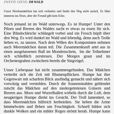
ZWEITE SZENE:
IM WALD
Unser Herdenmädchen hat sich verlaufen und findet den Weg nicht zurück. Es bläst
immerzu ins Horn, aber der Freund gibt kein Echo.
Noch jemand ist im Wald unterwegs. Es ist Humpe! Unter den
Pilzen und Beeren des Waldes sucht er etwas zu essen für sich.
Eine Blindschleiche schlängelt vorbei und ein Frosch hüpft über
den Weg. Es wird dunkel im Wald und lebendig, denn auch Trolle
lieben es, zu tanzen. Nach dem Willen des Komponisten nehmen
auch Meermädchen daran teil. Die Zusammenkunft artet aus in
einen ausgelassenen Ball im Mondenschein, bis die Teilnehmer
sich schließlich zerstreuen. Der Morgen graut und im
Orchestergraben zwitschern bereits die Singvögel.
Unser Liebespaar hat nicht zusammengefunden. Das Mädchen
vertreibt sich die Zeit mit Blumenpflücken. Humpe hat ihre
Gegenwart mit scharfem Blick ausfindig gemacht und nähert sich
vorwitzig und verstohlen. Durch die Sonnenstrahlen geblendet
rutscht das Mädchen auf den niedergetretenen Gräsern und
Beeren aus. Moos und Wurzelballen wirbeln durch die Luft, dem
neugierigen Humpe direkt ins Gesicht. Der Troll lamentiert, so
dass Meermädchen hilfreich herbeieilen. Sie heben die Arme
himmelwärts und flehen um Feuchtigkeit. Schnell bilden sich
dunkle Wolken und ein milder Regen strömt herab. Humpe kann