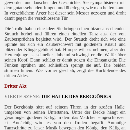
geworden und lauschen der Geschichte. Sie sympathisieren mit
dem gutaussehenden Jungen und überlegen, wie man helfen kann.
In vergeblichem Ärger hat dieser sein Messer gezogen und droht
damit gegen die verschlossene Tür.
Die Trolle haben eine Idee: Sie bringen einen bizarr aussehenden
Strauch herbei und führen einen rituellen Tanz aus, der von
Zaubersprüchen begleitet wird. Der Strauch dreht sich wie eine
Spirale bis sich ein Zauberschwert mit goldenem Knauf und
blitzender Klinge gebildet hat. Humpe will es nehmen, aber der
Herdenjunge ist schneller. Jubelnd schwingt er die Waffe über
seinen Kopf. Dann schlägt er damit gegen die Eingangstür. Die
Funken sprühen und schließlich springt sie auf. Die beiden
stürmen hinein. Was vorher geschah, zeigt die Rückblende des
dritten Aktes.
Dritter Akt
VIERTE SZENE:
DIE HALLE DES BERGGÖNIGS
Der Bergkönig sitzt auf seinem Thron in der großen Halle,
umgeben von seinen Untertanen. Unter der Decke hängt ein
geräumiger goldener Käfig, in dem das Mädchen eingeschlossen
ist. Andächtig wird es von den Trollen begafft. Anmutige
Tanzschritte zu leiser Musik bewegen den König, den Käfig an