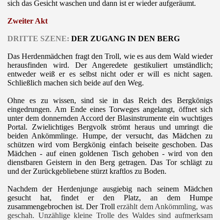
sich das Gesicht waschen und dann ist er wieder aufgeräumt.
Zweiter Akt
DRITTE SZENE:
DER ZUGANG IN DEN BERG
Das Herdenmädchen fragt den Troll, wie es aus dem Wald wieder
herausfinden wird. Der Angeredete gestikuliert umständlich;
entweder weiß er es selbst nicht oder er will es nicht sagen.
Schließlich machen sich beide auf den Weg.
Ohne es zu wissen, sind sie in das Reich des Bergkönigs
eingedrungen. Am Ende eines Torweges angelangt, öffnet sich
unter dem donnernden Accord der Blasinstrumente ein wuchtiges
Portal. Zwielichtiges Bergvolk strömt heraus und umringt die
beiden Ankömmlinge. Humpe, der versucht, das Mädchen zu
schützen wird vom Bergkönig einfach beiseite geschoben. Das
Mädchen - auf einen goldenen Tisch gehoben - wird von den
dienstbaren Geistern in den Berg getragen. Das Tor schlägt zu
und der Zurückgebliebene stürzt kraftlos zu Boden.
Nachdem der Herdenjunge ausgiebig nach seinem Mädchen
gesucht hat, findet er den Platz, an dem Humpe
zusammengebrochen ist. Der Troll
erzählt dem Ankömmling, was
geschah. Unzählige kleine Trolle des Waldes sind aufmerksam