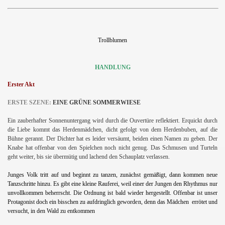
Trollblumen
HANDLUNG
Erster Akt
ERSTE SZENE:
EINE GRÜNE SOMMERWIESE
Ein zauberhafter Sonnenuntergang wird durch die Ouvertüre reflektiert. Erquickt durch
die Liebe kommt das Herdenmädchen, dicht gefolgt von dem Herdenbuben, auf die
Bühne gerannt. Der Dichter hat es leider versäumt, beiden einen Namen zu geben. Der
Knabe hat offenbar von den Spielchen noch nicht genug. Das Schmusen und Turteln
geht weiter, bis sie übermütig und lachend den Schauplatz verlassen.
Junges Volk tritt auf und beginnt zu tanzen, zunächst gemäßigt, dann kommen neue
Tanzschritte hinzu. Es gibt eine kleine Rauferei, weil einer der Jungen den Rhythmus nur
unvollkommen beherrscht. Die Ordnung ist bald wieder hergestellt. Offenbar ist unser
Protagonist doch ein bisschen zu aufdringlich geworden, denn das Mädchen errötet und
versucht, in den Wald zu entkommen