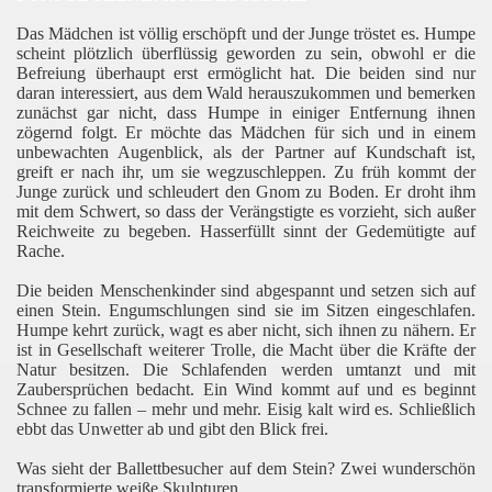
Das Mädchen ist völlig erschöpft und der Junge tröstet es. Humpe
scheint plötzlich überflüssig geworden zu sein, obwohl er die
Befreiung überhaupt erst ermöglicht hat. Die beiden sind nur
daran interessiert, aus dem Wald herauszukommen und bemerken
zunächst gar nicht, dass Humpe in einiger Entfernung ihnen
zögernd folgt. Er möchte das Mädchen für sich und in einem
unbewachten Augenblick, als der Partner auf Kundschaft ist,
greift er nach ihr, um sie wegzuschleppen. Zu früh kommt der
Junge zurück und schleudert den Gnom zu Boden. Er droht ihm
mit dem Schwert, so dass der Verängstigte es vorzieht, sich außer
Reichweite zu begeben. Hasserfüllt sinnt der Gedemütigte auf
Rache.
Die beiden Menschenkinder sind abgespannt und setzen sich auf
einen Stein. Engumschlungen sind sie im Sitzen eingeschlafen.
Humpe kehrt zurück, wagt es aber nicht, sich ihnen zu nähern. Er
ist in Gesellschaft weiterer Trolle, die Macht über die Kräfte der
Natur besitzen. Die Schlafenden werden umtanzt und mit
Zaubersprüchen bedacht. Ein Wind kommt auf und es beginnt
Schnee zu fallen – mehr und mehr. Eisig kalt wird es. Schließlich
ebbt das Unwetter ab und gibt den Blick frei.
Was sieht der Ballettbesucher auf dem Stein? Zwei wunderschön
transformierte weiße Skulpturen.