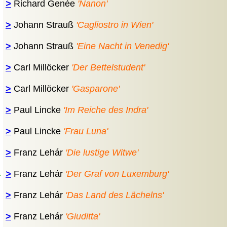
>
Richard Genée
'Nanon'
>
Johann Strauß
'Cagliostro in Wien'
>
Johann Strauß
'Eine Nacht in Venedig'
>
Carl Millöcker
'Der Bettelstudent'
>
Carl Millöcker
'Gasparone'
>
Paul Lincke
'Im Reiche des Indra'
>
Paul Lincke
'Frau Luna'
>
Franz Lehár
'Die lustige Witwe'
>
Franz Lehár
'
Der Graf von Luxemburg'
n
>
Franz Lehár
'Das Land des Lächelns'
>
Franz Lehár
'Giuditta'