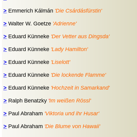
>
Emmerich Kálmán
'Die Csárdásfürstin'
>
Walter W. Goetze
'Adrienne'
>
Eduard Künneke
'Der Vetter aus Dingsda'
>
Eduard Künneke
'Lady Hamilton'
>
Eduard Künneke
'Liselott'
>
Eduard Künneke
'Die lockende Flamme'
>
Eduard Künneke
'Hochzeit in Samarkand'
>
Ralph Benatzky
'
Im weißen Rössl'
>
Paul Abraham
'Viktoria und ihr Husar'
>
Paul Abraham
'Die Blume von Hawaii'