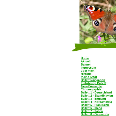
Home
Aktuell
Banner
Impressum
über mich
Historie
meine Stadt
Ballett Navigation
Einführung Ballett
Tanz-Ensemble
Choreographie
Ballett 1 - Deutschland
Ballett 2 - Skandinavien
Ballett 3 - England
Ballett 4 - Nordamerika
Ballett 5 - Frankreich
Ballett 6 - Iberia
Ballett 7 - Italien
Ballett 8 - Osteuropa