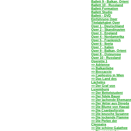
Ballett 9 - Balkan, Orient
Ballett 10 - Russland
Ballett Formation
Ballett Studio
Ballett - DVD
Einführung Oper
Titelalphabet Oper
Oper 1 - Deutschland
Oper 2 - Skandinavien
Oper 3 - England
Oper 4 - Nordamerika
Oper 5 - Frankreich
Oper 6 - Iberia
Oper 7 - Italien
Oper 9 - Balkan, Orient
Oper 8 - Osteuropa
Oper 10 - Russland
Operette 1
=> Adrienne
=> Balkanliebe
=> Boccaccio
=> Cagliostro in Wien
=> Das Land des
Lächelns
=> Der Graf von
Luxemburg
=> Der Bettelstudent
=> Der fidele Bauer
=> Der lachende Eheman
=> Der Vetter aus Dingda
=> Die Blume von Hawaii
=> Die Csardasfürstin
=> Die keusche Susanne
=> Die lockende Flamme
=> Die Perlen der
Cleopatra
=> Die schöne Galathee