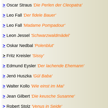
>
Oscar Straus
'Die Perlen der Cleopatra'
>
Leo Fall
'Der fidele Bauer'
d
>
Leo Fall
'Madame Pompadour'
>
Leon Jessel
'Schwarzwaldmädel'
>
Oskar Nedbal
'Polenblut'
>
Fritz Kreisler
'Sissy'
>
Edmund Eysler
'Der lachende Ehemann'
>
Jenö Huszka
'Gül Baba'
>
Walter Kollo
'Wie einst im Mai'
>
Jean Gilbert
'Die keusche Susanne'
>
Robert Stolz
'Venus in Seide'