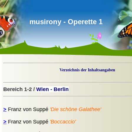
musirony - Operette 1
Verzeichnis der Inhaltsangaben
Bereich 1-2 /
Wien - Berlin
>
Franz von Suppé
'Die schöne Galathee'
>
Franz von Suppé
'Boccaccio'