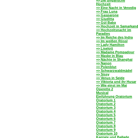
=> Die ungarische
Hochzeit
=> Eine Nacht in Venedig
=> Frau Luna
=> Gasparone
=> Giuditta
=> Gül Baba
=> Hochzeit in Samarkan
=> Hochzeitsnacht im
Paradies
=> Im Reiche des Indra
=> Im weißen Rössl
=> Lady Hamilton
=> Liselott
=> Madame Pompadour
=> Maske in Blau
=> Nächte in Shanghai
=> Nanon
=> Polenblut
=> Schwarzwaldmädel
=> Sissy
=> Venus in Seide
=> Viktoria und ihr Husar
=> Wie einst im Mai
Operette 2
Musical
Einführung Oratorium
Oratorium 1
Oratorium 2
Oratorium 3
Oratorium 4
Oratorium 5
Oratorium 6
Oratorium 7
Oratorium 8
Oratorium 9
Oratorium 10
Kantate und Ballade