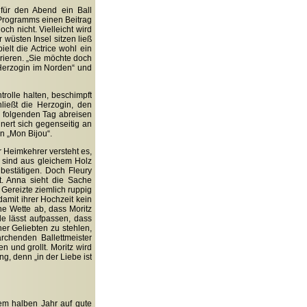
für den Abend ein Ball
 Programms einen Beitrag
ch nicht. Vielleicht wird
 wüsten Insel sitzen ließ
elt die Actrice wohl ein
rieren. „Sie möchte doch
e Herzogin im Norden“ und
rolle halten, beschimpft
ließt die Herzogin, den
 folgenden Tag abreisen
nert sich gegenseitig an
n „Mon Bijou“.
r Heimkehrer versteht es,
 sind aus gleichem Holz
bestätigen. Doch Fleury
t. Anna sieht die Sache
e Gereizte ziemlich ruppig
amit ihrer Hochzeit kein
ne Wette ab, dass Moritz
e lässt aufpassen, dass
ner Geliebten zu stehlen,
rchenden Ballettmeister
n und grollt. Moritz wird
g, denn „in der Liebe ist
nem halben Jahr auf gute