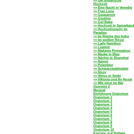
=> Die ungarische
Hochzeit
=> Eine Nacht in Venedig
=> Frau Luna
=> Gasparone
=> Giuditta
=> Gül Baba
=> Hochzeit in Samarkan
=> Hochzeitsnacht im
Paradies
=> Im Reiche des Indra
=> Im weißen Rössl
=> Lady Hamilton
=> Liselott
=> Madame Pompadour
=> Maske in Blau
=> Nächte in Shanghai
=> Nanon
=> Polenblut
=> Schwarzwaldmädel
=> Sissy
=> Venus in Seide
=> Viktoria und ihr Husar
=> Wie einst im Mai
Operette 2
Musical
Einführung Oratorium
Oratorium 1
Oratorium 2
Oratorium 3
Oratorium 4
Oratorium 5
Oratorium 6
Oratorium 7
Oratorium 8
Oratorium 9
Oratorium 10
Kantate und Ballade