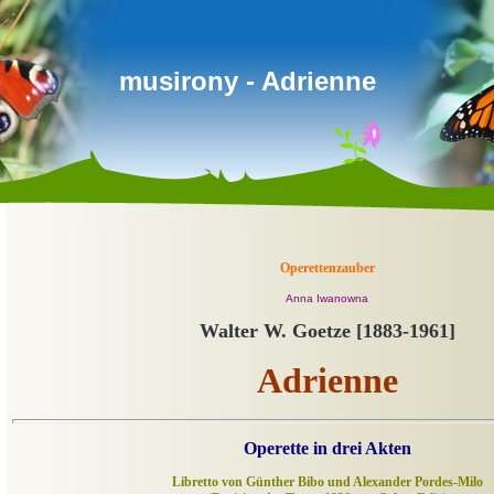
musirony - Adrienne
Operettenzauber
Anna Iwanowna
Walter W. Goetze [1883-1961]
Adrienne
Operette in drei Akten
Libretto von Günther Bibo und Alexander Pordes-Milo