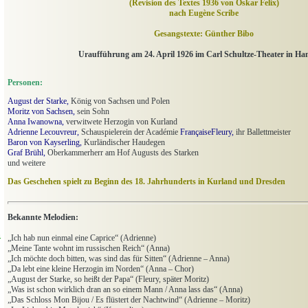
(Revision des Textes 1936 von Oskar Felix)
nach Eugène Scribe
Gesangstexte: Günther Bibo
Uraufführung am 24. April 1926 im Carl Schultze-Theater in H
Personen:
August der Starke,
König von Sachsen und Polen
Moritz von Sachsen,
sein Sohn
Anna Iwanowna,
verwitwete Herzogin von Kurland
Adrienne Lecouvreur,
Schauspielerein der Académie
FrançaiseFleury,
ihr Ballettmeister
Baron von Kayserling,
Kurländischer Haudegen
Graf Brühl,
Oberkammerherr am Hof Augusts des Starken
und weitere
Das Geschehen spielt zu Beginn des 18. Jahrhunderts in Kurland und Dresden
Bekannte Melodien:
n
„
Ich hab nun einmal eine Caprice“ (Adrienne)
„
Meine Tante wohnt im russischen Reich“ (Anna)
„
Ich möchte doch bitten, was sind das für Sitten“ (Adrienne – Anna)
„
Da lebt eine kleine Herzogin im Norden“ (Anna – Chor)
„
August der Starke, so heißt der Papa“ (Fleury, später Moritz)
„
Was ist schon wirklich dran an so einem Mann / Anna lass das“ (Anna)
„
Das Schloss Mon Bijou / Es flüstert der Nachtwind“ (Adrienne – Moritz)