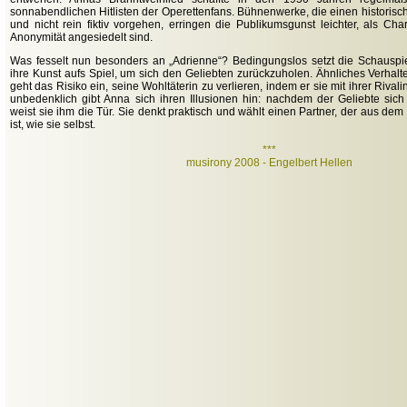
sonnabendlichen Hitlisten der Operettenfans. Bühnenwerke, die einen historisch
und nicht rein fiktiv vorgehen, erringen die Publikumsgunst leichter, als Char
Anonymität angesiedelt sind.
Was fesselt nun besonders an „Adrienne“? Bedingungslos setzt die Schauspie
ihre Kunst aufs Spiel, um sich den Geliebten zurückzuholen. Ähnliches Verhalte
geht das Risiko ein, seine Wohltäterin zu verlieren, indem er sie mit ihrer Rivali
unbedenklich gibt Anna sich ihren Illusionen hin: nachdem der Geliebte sich
weist sie ihm die Tür. Sie denkt praktisch und wählt einen Partner, der aus dem
ist, wie sie selbst.
***
musirony 2008 - Engelbert Hellen