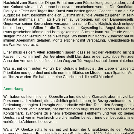
Nachricht zum Stand der Dinge. Er hat nun zum Fürstenkongress geladen, zu 
von Kurland wie auch Adrienne Lecouvreur erscheinen werden. Die Komödiantin
Fleury zur Feier des Tages ihre Kunst zum besten geben. Gedacht ist an ein Sc
August sie sieht, bekommt er gleich Lust mit ihr auf die Weide zu gehen. In sei
Majestät mehrmals am Tag Hufeisen zu verbiegen, um der Damengesellsc
Gegenwart seiner Bewunderin versagen nun seine Kräfte kläglich, doch entge
bereit, den guten Willen für die Tat zu setzen. Kayserling hat Angst, dass der
rtwas geschehen könnte und ist mitgekommen. Auch er kann zur Freude Annas
steigert mit der Kraftübung sein Prestige. Wo bleibt nur Moritz? Zunächst hat 
intimen Abendmahl geladen. Moritz erscheint mit Verspätung. Kriegsdienste h
ins Wanken gebracht.
Einer muss es dem Alten schließlich sagen, dass es mit der Verlobung nicht ge
Kayserling, komm her!“ Der Gerufene stellt klar, dass er der zukünftige Prinzgem
Anna den Arm und beide finden den Weg zur Tür. August schaut dumm hinterher.
Was ist mit dem guten Moritz? Der Gefragte behauptet, der Liebe entsagen z
Prioritäten neu geordnet und eile nun in militärischer Mission nach Spanien. Adri
auf ihn zu warten. Sie habe nur eine Caprice und die heißt Maurice!
Anmerkung:
Wir haben es hier mit einer Operette zu tun, die ohne Klamauk, aber mit viel L
Personen nachzeichnet, die tatsächlich gelebt haben, in Bezug zueinander st
Bedeutung erlangten. Herzogin Anna schaffte wie ihre Tante den Sprung nach 
werden. Moritz von Sachsen, natürlicher Sohn Augusts des Starken aus der Ve
Königsmark, avancierte zu einem erfolgreichen Feldherrn und war ob seine
Deutschland wie in Frankreich gleichermaßen beliebt. Eine der bedeutsamsten
verkörperte Adrienne Lecouvreur.
Walter W. Goetze schaffte es, mit viel Esprit die Charakterprofile der Prot
entwerfen. Annas Branntweinlied schaffte in den 1950 Jahren regelmä