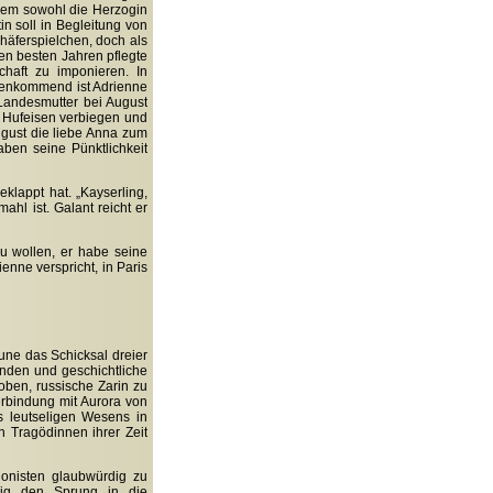
dem sowohl die Herzogin
 soll in Begleitung von
häferspielchen, doch als
nen besten Jahren pflegte
haft zu imponieren. In
genkommend ist Adrienne
 Landesmutter bei August
 Hufeisen verbiegen und
August die liebe Anna zum
aben seine Pünktlichkeit
klappt hat. „Kayserling,
ahl ist. Galant reicht er
u wollen, er habe seine
enne verspricht, in Paris
aune das Schicksal dreier
anden und geschichtliche
oben, russische Zarin zu
rbindung mit Aurora von
s leutseligen Wesens in
 Tragödinnen ihrer Zeit
agonisten glaubwürdig zu
ßig den Sprung in die