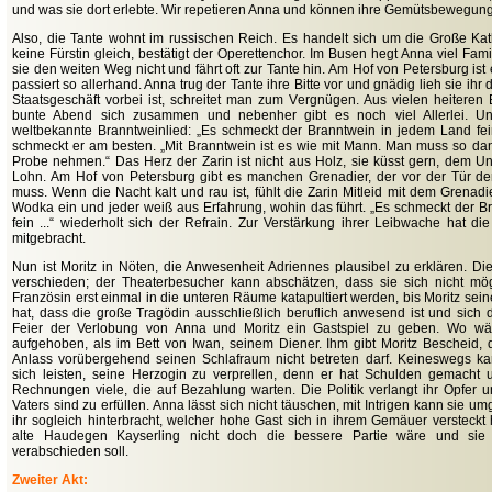
und was sie dort erlebte. Wir repetieren Anna und können ihre Gemütsbewegung
Also, die Tante wohnt im russischen Reich. Es handelt sich um die Große Ka
keine Fürstin gleich, bestätigt der Operettenchor. Im Busen hegt Anna viel Fam
sie den weiten Weg nicht und fährt oft zur Tante hin. Am Hof von Petersburg ist 
passiert so allerhand. Anna trug der Tante ihre Bitte vor und gnädig lieh sie ih
Staatsgeschäft vorbei ist, schreitet man zum Vergnügen. Aus vielen heiteren
bunte Abend sich zusammen und nebenher gibt es noch viel Allerlei. Un
weltbekannte Branntweinlied: „Es schmeckt der Branntwein in jedem Land fei
schmeckt er am besten. „Mit Branntwein ist es wie mit Mann. Man muss so da
Probe nehmen.“ Das Herz der Zarin ist nicht aus Holz, sie küsst gern, dem U
Lohn. Am Hof von Petersburg gibt es manchen Grenadier, der vor der Tür d
muss. Wenn die Nacht kalt und rau ist, fühlt die Zarin Mitleid mit dem Grenadi
Wodka ein und jeder weiß aus Erfahrung, wohin das führt. „Es schmeckt der B
fein ...“ wiederholt sich der Refrain. Zur Verstärkung ihrer Leibwache hat d
mitgebracht.
Nun ist Moritz in Nöten, die Anwesenheit Adriennes plausibel zu erklären. D
verschieden; der Theaterbesucher kann abschätzen, dass sie sich nicht m
Französin erst einmal in die unteren Räume katapultiert werden, bis Moritz sei
hat, dass die große Tragödin ausschließlich beruflich anwesend ist und sich 
Feier der Verlobung von Anna und Moritz ein Gastspiel zu geben. Wo w
aufgehoben, als im Bett von Iwan, seinem Diener. Ihm gibt Moritz Bescheid
Anlass vorübergehend seinen Schlafraum nicht betreten darf. Keineswegs k
sich leisten, seine Herzogin zu verprellen, denn er hat Schulden gemacht 
Rechnungen viele, die auf Bezahlung warten. Die Politik verlangt ihr Opfer 
Vaters sind zu erfüllen. Anna lässt sich nicht täuschen, mit Intrigen kann sie 
ihr sogleich hinterbracht, welcher hohe Gast sich in ihrem Gemäuer versteckt h
alte Haudegen Kayserling nicht doch die bessere Partie wäre und si
verabschieden soll.
Zweiter Akt: