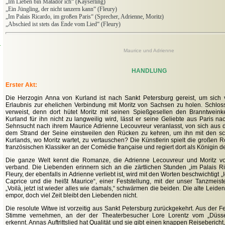
„
Im Lieben bin Matador ich“ (Kayserling)
„
Ein Jüngling, der nicht tanzern kann“ (Fleury)
„
Im Palais Ricardo, im großen Paris“ (Sprecher, Adrienne, Moritz)
„
Abschied ist stets das Ende vom Lied“ (Fleury)
d
Maurice und Adrienne
HANDLUNG
Erster Akt:
Die Herzogin Anna von Kurland ist nach Sankt Petersburg gereist, um sich 
Erlaubnis zur ehelichen Verbindung mit Moritz von Sachsen zu holen. Schloss
verweist,
denn dort hütet Moritz mit seinen Spießgesellen den Branntweink
Kurland für ihn nicht zu langweilig wird, lässt er seine Geliebte aus Paris 
Sehnsucht nach ihrem Maurice Adrienne Lecouvreur veranlasst, von sich aus die 
dem Strand der Seine einstweilen den Rücken zu kehren, um ihn mit den s
Kurlands, wo Moritz wartet, zu vertauschen? Die Künstlerin
spielt
die großen R
französischen Klassiker an der Comédie française und regiert dort als Königin 
Die ganze Welt kennt die Romanze, die Adrienne Lecouvreur und Moritz v
verband. Die Liebenden erinnern sich an die zärtlichen Stunden „im Palais Ri
Fleury, der ebenfalls in Adrienne verliebt ist, wird mit den Worten beschwichtigt
Caprice und die heißt Maurice“, einer Feststellung, mit der unser Tanzmeis
„Voilà, jetzt ist wieder alles wie damals,“ schwärmen die beiden. Die alte Leide
empor, doch viel Zeit bleibt den Liebenden nicht.
Die resolute Witwe ist vorzeitig aus Sankt Petersburg zurückgekehrt. Aus der Fer
Stimme vernehmen, an der der Theaterbesucher Lore Lorentz vom „Düsse
erkennt. Annas Auftrittslied hat Qualität und sie gibt einen knappen Reisebericht