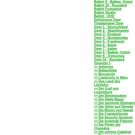
Ballett 9 - Balkan, Orient
Ballett 10 - Russland
Ballett Formation
Ballett Studio
Ballett - DVD
Einführung Oper
Titelalphabet Oper
Oper 1 - Deutschland
Oper 2 - Skandinavien
Oper 3 - England
Oper 4 - Nordamerika
Oper 5 - Frankreich
Oper 6 - Iberia
Oper 7 - Italien
Oper 9 - Balkan, Orient
Oper 8 - Osteuropa
Oper 10 - Russland
Operette 1
=> Adrienne
=> Balkanliebe
=> Boccaccio
=> Cagliostro in Wien
=> Das Land des
Lächelns
=> Der Graf von
Luxemburg
=> Der Bettelstudent
=> Der fidele Bauer
=> Der lachende Eheman
=> Der Vetter aus Dingda
=> Die Blume von Hawaii
=> Die Csardasfürstin
=> Die keusche Susanne
=> Die lockende Flamme
=> Die Perlen der
Cleopatra
=> Die schöne Galathee