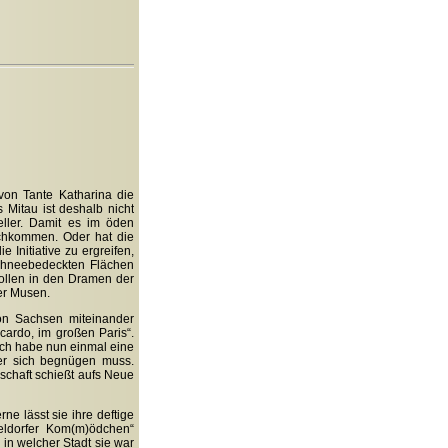
von Tante Katharina die
 Mitau ist deshalb nicht
eller. Damit es im öden
nachkommen. Oder hat die
Initiative zu ergreifen,
chneebedeckten Flächen
ollen in den Dramen der
der Musen.
on Sachsen miteinander
cardo, im großen Paris“.
 „Ich habe nun einmal eine
ter sich begnügen muss.
nschaft schießt aufs Neue
ne lässt sie ihre deftige
ldorfer Kom(m)ödchen“
, in welcher Stadt sie war