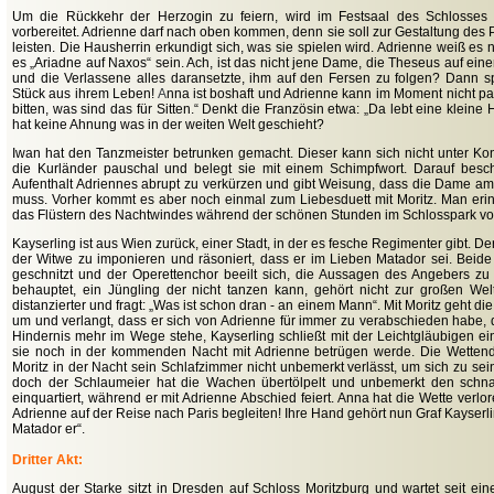
Um die Rückkehr der Herzogin zu feiern, wird im Festsaal des Schlosses 
vorbereitet. Adrienne darf nach oben kommen, denn sie soll zur Gestaltung des
leisten. Die Hausherrin erkundigt sich, was sie spielen wird. Adrienne weiß es no
es „Ariadne auf Naxos“ sein. Ach, ist das nicht jene Dame, die Theseus auf einer
und die Verlassene alles daransetzte, ihm auf den Fersen zu folgen? Dann spi
Stück aus ihrem Leben!
A
nna ist boshaft und Adrienne kann im Moment nicht pa
bitten, was sind das für Sitten.“ Denkt die Französin etwa: „Da lebt eine klein
hat keine Ahnung was in der weiten Welt geschieht?
Iwan hat den Tanzmeister betrunken gemacht. Dieser kann sich nicht unter Kont
die Kurländer pauschal und belegt sie mit einem Schimpfwort. Darauf besch
Aufenthalt Adriennes abrupt zu verkürzen und gibt Weisung, dass die Dame am
muss. Vorher kommt es aber noch einmal zum Liebesduett mit Moritz. Man erin
das Flüstern des Nachtwindes während der schönen Stunden im Schlosspark vo
Kayserling ist aus Wien zurück, einer Stadt, in der es fesche Regimenter gibt. De
der Witwe zu imponieren und räsoniert, dass er im Lieben Matador sei. Beide
geschnitzt und der Operettenchor beeilt sich, die Aussagen des Angebers zu 
behauptet, ein Jüngling der nicht tanzen kann, gehört nicht zur großen Wel
distanzierter und fragt: „Was ist schon dran - an einem Mann“. Mit Moritz geht di
um und verlangt, dass er sich von Adrienne für immer zu verabschieden habe, d
Hindernis mehr im Wege stehe, Kayserling schließt mit der Leichtgläubigen ei
sie noch in der kommenden Nacht mit Adrienne betrügen werde. Die Wettend
Moritz in der Nacht sein Schlafzimmer nicht unbemerkt verlässt, um sich zu sei
doch der Schlaumeier hat die Wachen übertölpelt und unbemerkt den schna
einquartiert, während er mit Adrienne Abschied feiert. Anna hat die Wette verlore
Adrienne auf der Reise nach Paris begleiten! Ihre Hand gehört nun Graf Kayserlin
Matador er“.
Dritter Akt:
August der Starke sitzt in Dresden auf Schloss Moritzburg und wartet seit ei