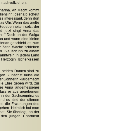
 nachvollziehen:
tharina. An Macht kommt
iliensinn; deshalb scheut
es interessant, denn dort
r das Ohr. Wenn das große
 Begebenheiten setzt der
d jetzt singt Anna das
n...“ Doch an der Wolga
nn und wann eine kleine
ntertan geschieht es zum
er Zarin Wache schieben
er. Sie lädt ihn zu einem
ranntwein in jedem Land
ie Herzogin Tscherkessen
ie beiden Damen sind zu
ögen. Zunächst muss die
ner Gönnerin klargemacht
die Ehre geben wird, zur
äre Anna angemessener
, dass er aus gegebenem
ann der Sachsenprinz es
und es sind der offenen
und die Erwartungen des
umgehen. Heimlich hat man
at. Sie überlegt, ob der
e den jungen Charmeur