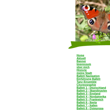
Home
Aktuell
Banner
Impressum
über mich
Historie
meine Stadt
Ballett Navigation
Einführung Ballett
Tanz-Ensemble
Choreographie
Ballett 1 - Deutschland
Ballett 2 - Skandinavien
Ballett 3 - England
Ballett 4 - Nordamerika
Ballett 5 - Frankreich
Ballett 6 - Iberia
Ballett 7 - Italien
Ballett 8 - Osteuropa