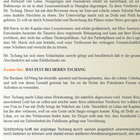
und Herkunft viel Getue. Neugierigen und Journalisten erklärt sie kurzerhand, sie 
Ballettcorps ist sie in einer Luxusunterkunft in Shanghai abgestiegen. Zu ihren Verehrern z
Mr. Tschang. Dieser hat mit dem Revuestar etwas im Sinn und schickt seinen Sekretär N
seine dunklen Absichten zu ebnen. Der Unterwürfige macht sich an Dolla und Poldi her
gehören. Er will sie durch Schmeichelei und Bestechung den Plänen seines Herrn gewogen 
d
Bill Harris ist der Kapitän eines Luxuskreuzers und erklärt großtuerisch, mit Miss Anonym 
Entschieden bestreitet die Tänzerin diese empörende Behauptung und kann mit ihrer Hyster
irreführen, aber nicht das schlaue Theaterpublikum. Auf den Parkettplätzen und in den Loge
dass Mr. Harris sich nun betrinkt, weil seine Verflossene ihn verleugnet. Freundschaftli
seine Schultern und versucht ihn zu trösten.
Mr. Tschang hat sich einen Schlachtplan zurecht gelegt und heuchlerisch lädt er die gesa
Abschiedsfest auf seine Edeldschunke ein.
Zweiter Akt:
DAS FEST BEI HERRN TSCHANG
Die Bardame Ah'Wang hat ebenfalls spioniert und herausgefunden, dass die schöne Unbekann
und sich von ihrem Gemahl getrennt hat. Sie sei die Nichte des Präsidenten Ferrant u
Aufsehen zu vermeiden.
Herr Tschang macht Lilian einen Heiratsantrag, der natürlich abgewiesen wird. Seinen Reic
ausreichend Geld hat sie selbst und möchte unter ihren zahlreichen Verehrern frei wählen
von Frau zu Frau mit Dolly bringt die Wahrheit ans Licht. Tatsächlich ist Lilian mit Kapitä
hat ihn aber verlassen, weil sie sein Genie nicht länger ertragen konnte. Klug rät Dolly zu
Lilian, wo sie den Verlassenen finden kann. Im Disput stellt man fest, dass bestehende 
lassen und zur Zufriedenheit des Publikums gelingt eine Versöhnung.
Schlitzohrig hofft der arglistige Tschang durch seinen angeblich unermesslich
noch betören zu können und startet einen weiteren Annäherungsversuch, der aber