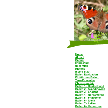
Home
Aktuell
Banner
Impressum
über mich
Historie
meine Stadt
Ballett Navigation
Einführung Ballett
Tanz-Ensemble
Choreographie
Ballett 1 - Deutschland
Ballett 2 - Skandinavien
Ballett 3 - England
Ballett 4 - Nordamerika
Ballett 5 - Frankreich
Ballett 6 - Iberia
Ballett 7 - Italien
Ballett 8 - Osteuropa