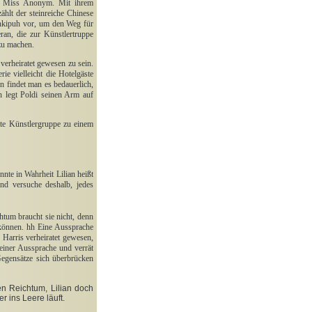
sei Miss Anonym. Mit ihrem
ählt der steinreiche Chinese
ankipuh vor, um den Weg für
an, die zur Künstlertruppe
zu machen.
verheiratet gewesen zu sein.
ie vielleicht die Hotelgäste
n findet man es bedauerlich,
ch legt Poldi seinen Arm auf
mte Künstlergruppe zu einem
te in Wahrheit Lilian heißt
nd versuche deshalb, jedes
htum braucht sie nicht, denn
 können. hh
Eine Aussprache
n Harris verheiratet gewesen,
 einer Aussprache und verrät
Gegensätze sich überbrücken
en Reichtum, Lilian doch
 ins Leere läuft.