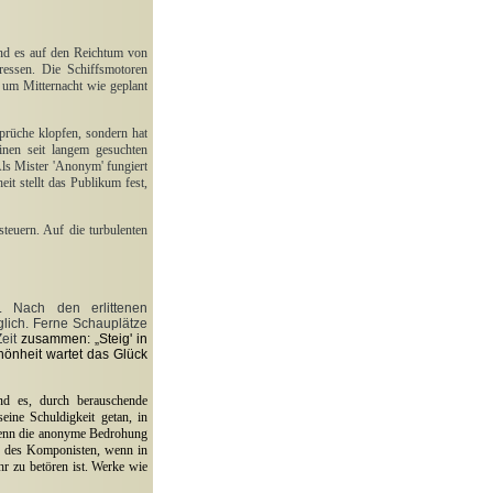
und es auf den Reichtum von
ressen. Die Schiffsmotoren
 um Mitternacht wie geplant
prüche klopfen, sondern hat
nen seit langem gesuchten
Als Mister 'Anonym' fungiert
eit stellt das Publikum fest,
teuern. Auf die turbulenten
. Nach den erlittenen
lich. Ferne Schauplätze
Zeit
zusammen: „Steig' in
hönheit wartet das Glück
nd es, durch berauschende
eine Schuldigkeit getan, in
 denn die anonyme Bedrohung
tz des Komponisten, wenn in
hr zu betören ist. Werke wie