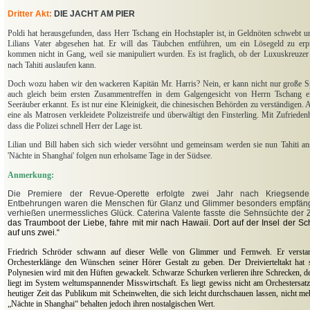
Dritter Akt:
DIE JACHT AM PIER
Poldi hat herausgefunden, dass Herr Tschang ein Hochstapler ist, in Geldnöten schwebt 
Lilians Vater abgesehen hat. Er will das Täubchen entführen, um ein Lösegeld zu erp
kommen nicht in Gang, weil sie manipuliert wurden. Es ist fraglich, ob der Luxuskreuzer
nach Tahiti auslaufen kann.
Doch wozu haben wir den wackeren Kapitän Mr. Harris? Nein, er kann nicht nur große S
auch gleich beim ersten Zusammentreffen in dem Galgengesicht von Herrn Tschang ei
Seeräuber erkannt. Es ist nur eine Kleinigkeit, die chinesischen Behörden zu verständigen. 
eine als Matrosen verkleidete Polizeistreife und überwältigt den Finsterling. Mit Zufriedenh
dass die Polizei schnell Herr der Lage ist.
Lilian und Bill haben sich sich wieder versöhnt und gemeinsam werden sie nun Tahiti ans
'Nächte in Shanghai' folgen nun erholsame Tage in der Südsee.
Anmerkung:
Die Premiere der Revue-Operette erfolgte zwei Jahr nach Kriegsende
Entbehrungen waren die Menschen für Glanz und Glimmer besonders empfäng
verhießen unermessliches Glück. Caterina Valente fasste die Sehnsüchte der 
das Traumboot der Liebe, fahre mit mir nach Hawaii. Dort auf der Insel der Sc
auf uns zwei.“
Friedrich Schröder schwann auf dieser Welle von Glimmer und Fernweh. Er versta
Orchesterklänge den Wünschen seiner Hörer Gestalt zu geben. Der Dreivierteltakt hat s
Polynesien wird mit den Hüften gewackelt. Schwarze Schurken verlieren ihre Schrecken,
liegt im System weltumspannender Misswirtschaft. Es liegt gewiss nicht am Orchestersa
heutiger Zeit das Publikum mit Scheinwelten, die sich leicht durchschauen lassen, nicht me
„Nächte in Shanghai“ behalten jedoch ihren nostalgischen Wert.