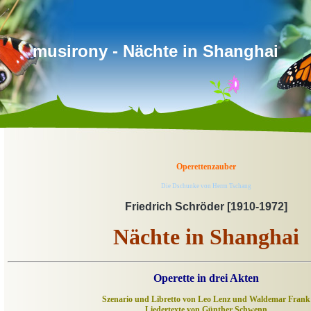
musirony - Nächte in Shanghai
Operettenzauber
Die Dschunke von Herrn Tschang
Friedrich Schröder [1910-1972]
Nächte in Shanghai
Operette in drei Akten
Szenario und Libretto von Leo Lenz und Waldemar Frank
Liedertexte von Günther Schwenn