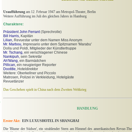
Uraufführung
am 12. Februar 1947 am Metropol-Theater, Berlin
Weitere Aufführung im Juli des gleichen Jahres in Hamburg
Charaktere:
Präsident John Ferrant
(Sprechrolle)
Bill Harris,
Kapitän
Lilian,
Revuestar unter dem Namen Miss Anonym
Mr. Marbou,
Impresario unter dem Spitznamen 'Marabu'
Dolla und Poldi, Mitglieder der Künstlertruppe
Mr. Tschang,
ein verschlagener Chinese
Nankipuh,
sein Sekretär
Ah'Wang,
ein Barmädchen
Pillican,
ein neugieriger Reporter
Dootitle,
Hoteldirektor
Weitere: Oberkellner und Piccolo
Matrosen, Polizei in Verkleidung, Hotelgäste
Revuetänzer
Das Geschehen spielt in China nach dem Zweiten Weltkrieg
n
HANDLUNG
Erster Akt:
EIN LUXUSHOTEL IN SHANGHAI
Die 'Blume der Südsee',
ein strahlender Stern am Himmel des amerikanischen Revue-The