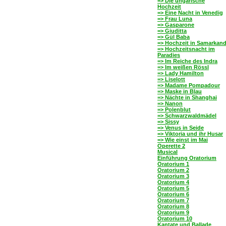
=> Die ungarische
Hochzeit
=> Eine Nacht in Venedig
=> Frau Luna
=> Gasparone
=> Giuditta
=> Gül Baba
=> Hochzeit in Samarkan
=> Hochzeitsnacht im
Paradies
=> Im Reiche des Indra
=> Im weißen Rössl
=> Lady Hamilton
=> Liselott
=> Madame Pompadour
=> Maske in Blau
=> Nächte in Shanghai
=> Nanon
=> Polenblut
=> Schwarzwaldmädel
=> Sissy
=> Venus in Seide
=> Viktoria und ihr Husar
=> Wie einst im Mai
Operette 2
Musical
Einführung Oratorium
Oratorium 1
Oratorium 2
Oratorium 3
Oratorium 4
Oratorium 5
Oratorium 6
Oratorium 7
Oratorium 8
Oratorium 9
Oratorium 10
Kantate und Ballade