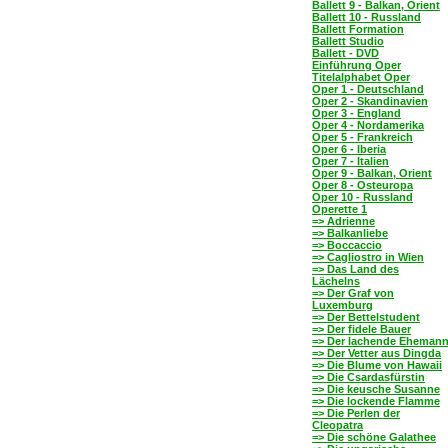
Ballett 9 - Balkan, Orient
Ballett 10 - Russland
Ballett Formation
Ballett Studio
Ballett - DVD
Einführung Oper
Titelalphabet Oper
Oper 1 - Deutschland
Oper 2 - Skandinavien
Oper 3 - England
Oper 4 - Nordamerika
Oper 5 - Frankreich
Oper 6 - Iberia
Oper 7 - Italien
Oper 9 - Balkan, Orient
Oper 8 - Osteuropa
Oper 10 - Russland
Operette 1
=> Adrienne
=> Balkanliebe
=> Boccaccio
=> Cagliostro in Wien
=> Das Land des
Lächelns
=> Der Graf von
Luxemburg
=> Der Bettelstudent
=> Der fidele Bauer
=> Der lachende Eheman
=> Der Vetter aus Dingda
=> Die Blume von Hawaii
=> Die Csardasfürstin
=> Die keusche Susanne
=> Die lockende Flamme
=> Die Perlen der
Cleopatra
=> Die schöne Galathee