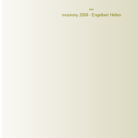
***
musirony 2009 - Engelbert Hellen