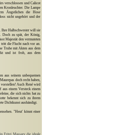
irs verschlossen und Calicot
 den Kronleuchter. Die Lampe
em Ängstlichen die Hose
loss nicht ungehört und der
. Ihre Halbschwester will sie
e. Doch zu spät, der König,
ässt Majestät den vermuteten
ritt die Flucht nach vor an.
ine Truhe mit Akten aus dem
ckt und ist froh, aus dem
rten aus seinem unbequemen
e Maurepas doch recht haben,
t vorstellen! Auch René wird
rf aus einem Versteck einem
eine, die sich nichts hat zu
otte bekennt sich zu ihrem
ete Dichtkunst aushändigt.
ensehen. "Heut' könnt einer
in Fritzi Massary die ideale