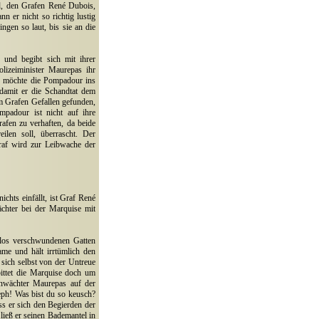
nd, den Grafen René Dubois,
 er nicht so richtig lustig
ngen so laut, bis sie an die
h und begibt sich mit ihrer
lizeiminister Maurepas ihr
Er möchte die Pompadour ins
 damit er die Schandtat dem
m Grafen Gefallen gefunden,
padour ist nicht auf ihre
afen zu verhaften, da beide
eilen soll, überrascht. Der
raf wird zur Leibwache der
chts einfällt, ist Graf René
ächter bei der Marquise mit
rlos verschwundenen Gatten
me und hält irrtümlich den
 sich selbst von der Untreue
bittet die Marquise doch um
enwächter Maurepas auf der
eph! Was bist du so keusch?
s er sich den Begierden der
 ließ er seinen Bademantel in