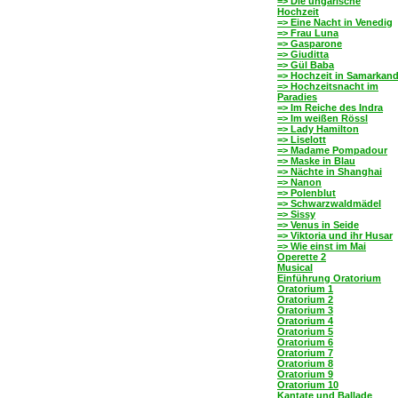
=> Die ungarische
Hochzeit
=> Eine Nacht in Venedig
=> Frau Luna
=> Gasparone
=> Giuditta
=> Gül Baba
=> Hochzeit in Samarkan
=> Hochzeitsnacht im
Paradies
=> Im Reiche des Indra
=> Im weißen Rössl
=> Lady Hamilton
=> Liselott
=> Madame Pompadour
=> Maske in Blau
=> Nächte in Shanghai
=> Nanon
=> Polenblut
=> Schwarzwaldmädel
=> Sissy
=> Venus in Seide
=> Viktoria und ihr Husar
=> Wie einst im Mai
Operette 2
Musical
Einführung Oratorium
Oratorium 1
Oratorium 2
Oratorium 3
Oratorium 4
Oratorium 5
Oratorium 6
Oratorium 7
Oratorium 8
Oratorium 9
Oratorium 10
Kantate und Ballade