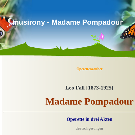
musirony - Madame Pompadour
Operettenzauber
Leo Fall [1873-1925]
Madame Pompadour
Operette in drei Akten
deutsch gesungen