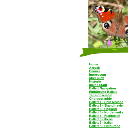
Home
Aktuell
Banner
Impressum
über mich
Historie
meine Stadt
Ballett Navigation
Einführung Ballett
Tanz-Ensemble
Choreographie
Ballett 1 - Deutschland
Ballett 2 - Skandinavien
Ballett 3 - England
Ballett 4 - Nordamerika
Ballett 5 - Frankreich
Ballett 6 - Iberia
Ballett 7 - Italien
Ballett 8 - Osteuropa