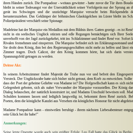
ihren Händen zurück. Die Pompadour - weitaus gewitzter - hatte zuvor die Tür ihres Boudo
bleibt in seiner Todesangst vor der Unersättlichkeit seiner Verfolgerin nur der Sprung an
gerät ins Schwingen und die unzüchtige Marquise versucht beim Rückpendeln d
herunterzuziehen. Das Geklimper der böhmischen Glaskügelchen im Lüster bleibt im Sch
Polizeipräsident verschärft seine Spionage.
Madeleine hat der Marquise ein Medaillon mit dem Bildnis ihres Gatten gezeigt - es ist René
nicht in ein seelisches Unglück stürzen und edle Regungen bemächtigen sich Ihrer Seel
unverhofft von der Jagd zurückgekehrt, tritt ins Schlafzimmer und findet René vor. Sofort l
Rivalen festnehmen und einsperren. Die Marquise befindet sich im Erklärungsnotstand und t
Sie droht dem König, ihm bei den Regierungsgeschäften nicht mehr zu helfen und lässt e
Zimmer tragen. Doch Calicot, der den König kommen hörte, hat sich darin verste
Spannungsfeld getragen zu werden.
Dritter Akt:
In seinem Arbeitszimmer findet Majestät die Truhe nun vor und befreit den Eingesper
Versteck. Der Unglücksrabe hatte sich bisher nicht getraut, dem Korb zu entweichen. Sollt
dass der Poet der geheime Geliebte von Madame ist? Die Hofgesellschaft kann es sich nich
Gelegenheit geboten, sich als naher Verwandter der Marquise vorzustellen. Der König da
Dialog belauschen, der natürlich konstruiert ist, und Madams Unschuld beweisen soll. Madel
Schulden kommen lassen und lediglich langweilig ist, bekommt ihren René zurück. Bel
Poeten, dem die königliche Kanzlei aus Versehen ein königliches Honorar für nicht abgeleist
Madame Pompadour kann - einstweilen beruhigt - ihrem nächsten Liebesabenteuer entgeg
sein Glück bei ihr habe!"
Anmerkungen:
Seine letzte Operette wurde auch sein größter Erfolg. Leo Fall hatte das Glück in Berlin 