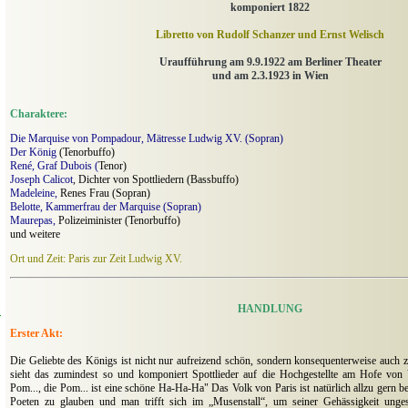
komponiert 1822
Libretto von Rudolf Schanzer und Ernst Welisch
Uraufführung am 9.9.1922 am Berliner Theater
und am 2.3.1923 in Wien
Charaktere:
Die Marquise von Pompadour, Mätresse Ludwig XV. (Sopran)
Der König
(Tenorbuffo)
René, Graf Dubois (
Tenor)
Joseph Calicot
, Dichter von Spottliedern (Bassbuffo)
Madeleine,
Renes Frau (Sopran)
Belotte, Kammerfrau der Marquise (Sopran)
Maurepas,
Polizeiminister (Tenorbuffo)
und weitere
Ort und Zeit: Paris zur Zeit Ludwig XV.
HANDLUNG
n
Erster Akt:
Die Geliebte des Königs ist nicht nur aufreizend schön, sondern konsequenterweise auch z
sieht das zumindest so und komponiert Spottlieder auf die Hochgestellte am Hofe von V
Pom..., die Pom... ist eine schöne Ha-Ha-Ha" Das Volk von Paris ist natürlich allzu gern be
Poeten zu glauben und man trifft sich im „Musenstall“, um seiner Gehässigkeit ungest