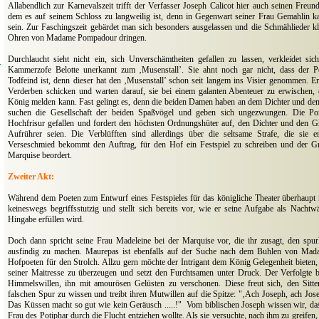
Allabendlich zur Karnevalszeit trifft der Verfasser Joseph Calicot hier auch seinen Freu
dem es auf seinem Schloss zu langweilig ist, denn in Gegenwart seiner Frau Gemahlin kann
sein. Zur Faschingszeit gebärdet man sich besonders ausgelassen und die Schmählieder kli
Ohren von Madame Pompadour dringen.
Durchlaucht sieht nicht ein, sich Unverschämtheiten gefallen zu lassen, verkleidet sic
d
Kammerzofe Belotte unerkannt zum ‚Musenstall’. Sie ahnt noch gar nicht, dass der Po
Todfeind ist, denn dieser hat den ‚Musenstall’ schon seit langem ins Visier genommen. 
Verderben schicken und warten darauf, sie bei einem galanten Abenteuer zu erwischen,
König melden kann. Fast gelingt es, denn die beiden Damen haben an dem Dichter und de
suchen die Gesellschaft der beiden Spaßvögel und geben sich ungezwungen. Die Pom
Hochfrisur gefallen und fordert den höchsten Ordnungshüter auf, den Dichter und den Gr
Aufrührer seien. Die Verblüfften sind allerdings über die seltsame Strafe, die sie er
Verseschmied bekommt den Auftrag, für den Hof ein Festspiel zu schreiben und der G
Marquise beordert.
Zweiter Akt:
Während dem Poeten zum Entwurf eines Festspieles für das königliche Theater überhaupt ni
keineswegs begriffsstutzig und stellt sich bereits vor, wie er seine Aufgabe als Nachtw
Hingabe erfüllen wird.
Doch dann spricht seine Frau Madeleine bei der Marquise vor, die ihr zusagt, den spu
ausfindig zu machen. Maurepas ist ebenfalls auf der Suche nach dem Buhlen von Mada
Hofpoeten für den Strolch. Allzu gern möchte der Intrigant dem König Gelegenheit bieten,
seiner Maitresse zu überzeugen und setzt den Furchtsamen unter Druck. Der Verfolgte 
Himmelswillen, ihn mit amourösen Gelüsten zu verschonen. Diese freut sich, den Sitt
falschen Spur zu wissen und treibt ihren Mutwillen auf die Spitze: "‚Ach Joseph, ach Jos
Das Küssen macht so gut wie kein Geräusch .....!"
Vom biblischen Joseph wissen wir, das
Frau des Potiphar durch die Flucht entziehen wollte. Als sie versuchte, nach ihm zu greifen,