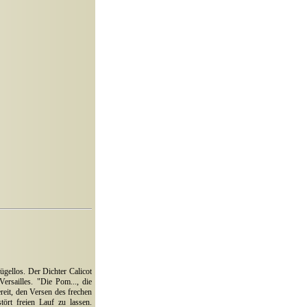
ügellos. Der Dichter Calicot
ersailles. "Die Pom..., die
reit, den Versen des frechen
ört freien Lauf zu lassen.