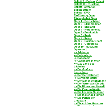
Ballett 9 - Balkan, Orient
Ballett 10 - Russland
Ballett Formation
Ballett Studio
Ballett - DVD
Einführung Oper
Titelalphabet Oper
Oper 1 - Deutschland
Oper 2 - Skandinavien
Oper 3 - England
Oper 4 - Nordamerika
Oper 5 - Frankreich
Oper 6 - Iberia
Oper 7 - Italien
Oper 9 - Balkan, Orient
Oper 8 - Osteuropa
Oper 10 - Russland
Operette 1
=> Adrienne
=> Balkanliebe
=> Boccaccio
=> Cagliostro in Wien
=> Das Land des
Lächelns
=> Der Graf von
Luxemburg
=> Der Bettelstudent
=> Der fidele Bauer
=> Der lachende Eheman
=> Der Vetter aus Dingda
=> Die Blume von Hawaii
=> Die Csardasfürstin
=> Die keusche Susanne
=> Die lockende Flamme
=> Die Perlen der
Cleopatra
=> Die schöne Galathee