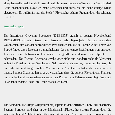
eine glanzvolle Position als Prinzessin aufgibt, muss Boccaccio Treue schwören. Er darf
keine abscheulichen Novellen mehr schreiben und muss sie als seine einzige Muse
akzeptieren. Er huldigt ihr auf der Stelle:“ Florenz hat schöne Frauen, doch die schönste
bist du.“
Anmerkungen:
Der historische Giovanni Boccaccio (1313-1375) erzählt in seinem Novellenband
DECAMERONE zehn Damen und Herren an zehn Tagen jeden Tag zehn amouröse
Geschichten, um von der schrecklichen Pest abzulenken, die in Florenz wütet. Franz von
Suppé findet diese Literatur so unterhaltsam, dass er einige Erzählungen von untreuen
Ehefrauen und betrogenen Ehemännern aufgreift, um daraus eine Operette zu
schmieden. Der Dichter Boccaccio erzählt aber nicht nur, sondern steht als Verliebter
selbst im Mittelpunkt des Geschehens. Sein Wahlspruch war es, Liebesgeschichten, die
nur erdichtet sind, taugen nichts. Man muss die Abenteuer selbst erlebt oder erlauscht
haben. Seinem Charisma hat er es zu verdanken, dass die schöne Florentinerin Fiametta
nur ihn liebt und sie seinetwegen sogar den Prinzen von Palermo ausschlägt. Sie singt
„Hab ich nur deine Liebe, die Treue brauch ich nicht“
Die Melodien, die Suppé komponiert hat, gipfeln in den spritzigen Chor- und Ensemble-
Szenen, Bonbons sind eher in der Minderzahl. „Florenz hat schöne Frauen, doch die
schönste bist du“ klang sehr glaubwürdig, als die Arie noch von Hermann Prey