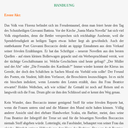
HANDLUNG
Erster Akt:
Das Volk von Florenz befindet sich im Freudentaumel, denn man feiert heute den Tag
des Schutzheiligen Giovanni Battista. Vor der Kirche „Santa Maria Novella“ hat sich viel
Volk eingefunden, denn die Bettler versprechen sich reichhaltige Ausbeute, weil die
Spendefreudigkeit an heiligen Tagen etwas höher liegt als gewöhnlich. Auch der
stattbekannte Poet Giovanni Boccaccio denkt an üppige Einnahmen aus dem Verkauf
seiner frivolen Erzählungen. Er hat das Schriftgut – neueste Novellen aus den besten
Quellen - auf einen kleinen Bollerwagen gepackt und ein Werbespruchband verrät, wer
der tüchtige Geschäftsmann ist. Welche Geschichten sind heute gefragt? „Der Müller
und der Abt“ oder „Die Freundin des Kardinals?“ Immer wieder kommt der Klerus ins
Gerede, der doch den Schäfchen in Sachen Moral ein Vorbild sein sollte! Der Freund
des Poeten, ein Student, hilft dem Verfasser, die Broschüren loszuschlagen. Ist es nicht
ein bisschen indiskret, wenn Leonetto den Leuten erzählt, dass ihn Frau Beatrice
erwartet? Holdes Weibchen, ach wie schlau! ihr Gemahl ist noch auf Reisen und es
langweilt sich die Frau. Drum gibt sie ihm den Schlüssel und er kennt den Weg genau.
Kein Wunder, dass Boccaccio immer genügend Stoff für seine frivolen Reporte hat,
wenn die Frauen untreu sind und die Männer den Mund nicht halten können. Völlig
anderer Ansicht sind drei ehrbare Handwerker. Scalza, ein Barbier, meint, dass seine
Frau Beatrice der Inbegriff der Treue sei und für die bösartigen Novellen Boccaccios
niemals Stoff abgeben würde. Lotteringhi, ein Fassbinder, behauptet von seiner Frau das