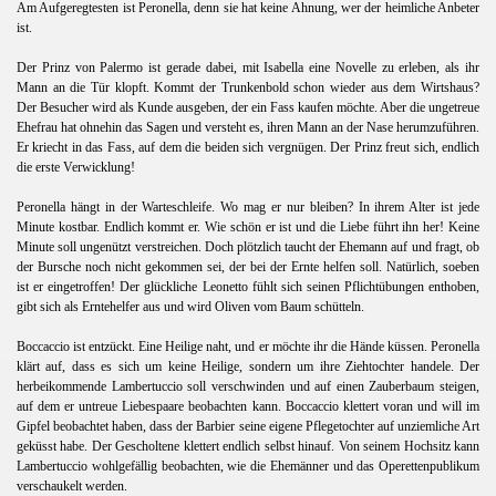
Am Aufgeregtesten ist Peronella, denn sie hat keine Ahnung, wer der heimliche Anbeter
ist.
Der Prinz von Palermo ist gerade dabei, mit Isabella eine Novelle zu erleben, als ihr
Mann an die Tür klopft. Kommt der Trunkenbold schon wieder aus dem Wirtshaus?
Der Besucher wird als Kunde ausgeben, der ein Fass kaufen möchte. Aber die ungetreue
Ehefrau hat ohnehin das Sagen und versteht es, ihren Mann an der Nase herumzuführen.
Er kriecht in das Fass, auf dem die beiden sich vergnügen. Der Prinz freut sich, endlich
die erste Verwicklung!
Peronella hängt in der Warteschleife. Wo mag er nur bleiben? In ihrem Alter ist jede
Minute kostbar. Endlich kommt er. Wie schön er ist und die Liebe führt ihn her! Keine
Minute soll ungenützt verstreichen. Doch plötzlich taucht der Ehemann auf und fragt, ob
der Bursche noch nicht gekommen sei, der bei der Ernte helfen soll. Natürlich, soeben
ist er eingetroffen! Der glückliche Leonetto fühlt sich seinen Pflichtübungen enthoben,
gibt sich als Erntehelfer aus und wird Oliven vom Baum schütteln.
Boccaccio ist entzückt. Eine Heilige naht, und er möchte ihr die Hände küssen. Peronella
klärt auf, dass es sich um keine Heilige, sondern um ihre Ziehtochter handele. Der
herbeikommende Lambertuccio soll verschwinden und auf einen Zauberbaum steigen,
auf dem er untreue Liebespaare beobachten kann. Boccaccio klettert voran und will im
Gipfel beobachtet haben, dass der Barbier seine eigene Pflegetochter auf unziemliche Art
geküsst habe. Der Gescholtene klettert endlich selbst hinauf. Von seinem Hochsitz kann
Lambertuccio wohlgefällig beobachten, wie die Ehemänner und das Operettenpublikum
verschaukelt werden.