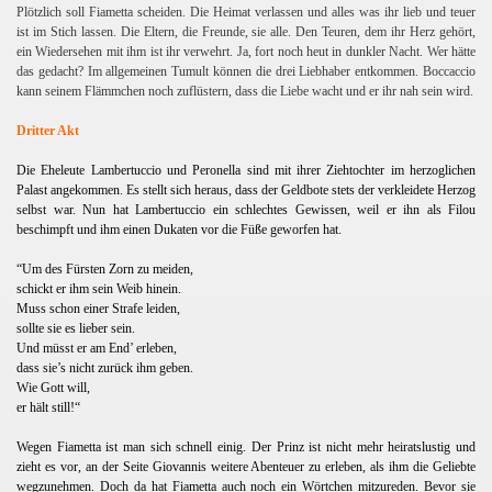
Plötzlich soll Fiametta scheiden. Die Heimat verlassen und alles was ihr lieb und teuer
ist im Stich lassen. Die Eltern, die Freunde, sie alle. Den Teuren, dem ihr Herz gehört,
ein Wiedersehen mit ihm ist ihr verwehrt. Ja, fort noch heut in dunkler Nacht. Wer hätte
das gedacht? Im allgemeinen Tumult können die drei Liebhaber entkommen. Boccaccio
kann seinem Flämmchen noch zuflüstern, dass die Liebe wacht und er ihr nah sein wird.
D
ritter Akt
Die Eheleute Lambertuccio und Peronella sind mit ihrer Ziehtochter im herzoglichen
Palast angekommen. Es stellt sich heraus, dass der Geldbote stets der verkleidete Herzog
selbst war. Nun hat Lambertuccio ein schlechtes Gewissen, weil er ihn als Filou
beschimpft und ihm einen Dukaten vor die Füße geworfen hat.
“Um des Fürsten Zorn zu meiden,
schickt er ihm sein Weib hinein.
Muss schon einer Strafe leiden,
sollte sie es lieber sein.
Und müsst er am End’ erleben,
dass sie’s nicht zurück ihm geben.
Wie Gott will,
er hält still!“
Wegen Fiametta ist man sich schnell einig. Der Prinz ist nicht mehr heiratslustig und
zieht es vor, an der Seite Giovannis weitere Abenteuer zu erleben, als ihm die Geliebte
wegzunehmen. Doch da hat Fiametta auch noch ein Wörtchen mitzureden. Bevor sie