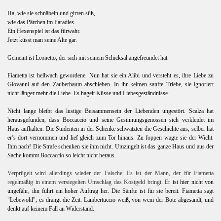
Ha, wie sie schnäbeln und girren süß,
wie das Pärchen im Paradies.
Ein Hexenspiel ist das fürwahr.
Jetzt küsst man seine Alte gar.
Gemeint ist Leonetto, der sich mit seinem Schicksal angefreundet hat.
Fiametta ist hellwach gewordene. Nun hat sie ein Alibi und versteht es, ihre Liebe zu
Giovanni auf den Zauberbaum abschieben. In ihr keimen sanfte Triebe, sie ignoriert
nicht länger mehr die Liebe. Es hagelt Küsse und Liebesgeständnisse.
Nicht lange bleibt das lustige Beisammensein der Liebenden ungestört. Scalza hat
herausgefunden, dass Boccaccio und seine Gesinnungsgenossen sich verkleidet im
Haus aufhalten. Die Studenten in der Schenke schwatzten die Geschichte aus, selber hat
er’s dort vernommen und lief gleich zum Tor hinaus. Zu foppen wagte sie der Wicht.
Ihm nach! Die Strafe schenken sie ihm nicht. Umzingelt ist das ganze Haus und aus der
Sache kommt Boccaccio so leicht nicht heraus.
Verprügelt wird allerdings wieder der Falsche. Es ist der Mann, der für Fiametta
regelmäßig in einem versiegelten Umschlag das Kostgeld bringt.
Er ist hier nicht von
ungefähr, ihn führt ein hoher Auftrag her. Die Sänfte ist für sie bereit. Fiametta sagt
"Lebewohl", es drängt die Zeit. Lambertuccio weiß, von wem der Bote abgesandt, und
denkt auf keinem Fall an Widerstand.