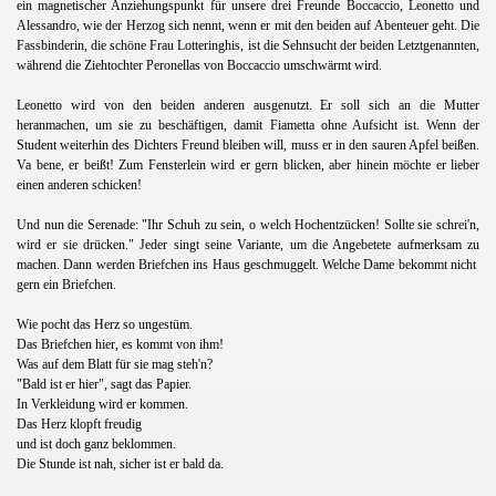
ein magnetischer Anziehungspunkt für unsere drei Freunde Boccaccio, Leonetto und
Alessandro, wie der Herzog sich nennt, wenn er mit den beiden auf Abenteuer geht. Die
Fassbinderin, die schöne Frau Lotteringhis, ist die Sehnsucht der beiden Letztgenannten,
während die Ziehtochter Peronellas von Boccaccio umschwärmt wird.
Leonetto wird von den beiden anderen ausgenutzt. Er soll sich an die Mutter
heranmachen, um sie zu beschäftigen, damit Fiametta ohne Aufsicht ist. Wenn der
Student weiterhin des Dichters Freund bleiben will, muss er in den sauren Apfel beißen.
Va bene, er beißt! Zum Fensterlein wird er gern blicken, aber hinein möchte er lieber
einen anderen schicken!
Und nun die Serenade: "Ihr Schuh zu sein, o welch Hochentzücken! Sollte sie schrei'n,
wird er sie drücken." Jeder singt seine Variante, um die Angebetete aufmerksam zu
machen. Dann werden Briefchen ins Haus geschmuggelt. Welche Dame bekommt nicht
gern ein Briefchen.
Wie pocht das Herz so ungestüm.
Das Briefchen hier, es kommt von ihm!
Was auf dem Blatt für sie mag steh'n?
"Bald ist er hier", sagt das Papier.
In Verkleidung wird er kommen.
Das Herz klopft freudig
und ist doch ganz beklommen.
Die Stunde ist nah, sicher ist er bald da.