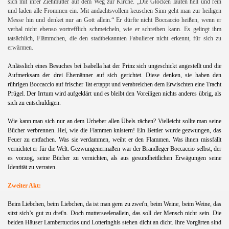
sich mit ihrer Ziehmutter auf dem Weg zur Kirche. „Die Glocken läuten
hell und rein
und laden alle Frommen ein. Mit andachtsvollem keuschen Sinn geht man zur heiligen
Messe hin und denket nur an Gott allein.“ Er dürfte nicht Boccaccio heißen, wenn er
verbal nicht ebenso vortrefflich schmeicheln, wie er schreiben kann. Es gelingt ihm
tatsächlich, Flämmchen, die den stadtbekannten Fabulierer nicht erkennt, für sich zu
erwärmen.
Anlässlich eines Besuches bei Isabella hat der Prinz sich ungeschickt angestellt und die
Aufmerksam der drei Ehemänner auf sich gerichtet. Diese denken, sie haben den
rührigen Boccaccio auf frischer Tat ertappt und verabreichen dem Erwischten eine Tracht
Prügel. Der Irrtum wird aufgeklärt und es bleibt den Voreiligen nichts anderes übrig, als
sich zu entschuldigen.
Wie kann man sich nur an dem Urheber allen Übels rächen? Vielleicht sollte man seine
Bücher verbrennen. Hei, wie die Flammen knistern! Ein Bettler wurde gezwungen, das
Feuer zu entfachen. Was sie verdammen, weiht er den Flammen. Was ihnen missfällt
vernichtet er für die Welt. Gezwungenermaßen war der Brandleger Boccaccio selbst, der
es vorzog, seine Bücher zu vernichten, als aus gesundheitlichen Erwägungen seine
Identität zu verraten.
Zweiter Akt:
Beim Liebchen, beim Liebchen, da ist man gern zu zwei'n, beim Weine, beim Weine, das
sitzt sich’s gut zu drei'n. Doch mutterseelenallein, das soll der Mensch nicht sein. Die
beiden Häuser Lambertuccios und Lotteringhis stehen dicht an dicht. Ihre Vorgärten sind