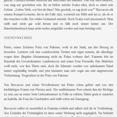
gleiche. Plötzlich ertönen Hilferufe aus dem Haus des Barbiers. Das war doch Beatrice,
was mag nur geschehen sein. Ihr zu helfen möchte Scalza eilen, doch es zittert sein
Gebein. „Liebes Weib, wie bist du blass! Was geschah, so sag doch was?“ Boccaccio eilt
seinem Kumpel Leonetto, der in der Falle sitzt, wortreich zur Hilfe und tut so, als ob er
ihn erstechen wolle. Ein wildes Getümmel entsteht. Doch Scalza wird misstrauisch: Man
stößt und sticht gar wild herum und es fällt noch immer keiner um. Der
Hausfriedensbruch kann nicht restlos aufgeklärt werden und man beruhigt sich.
SZENENWECHSEL
Pietro, seines Zeichens Prinz von Palermo, weilt in der Stadt, um den Herzog zu
besuchen. Letzterer soll eine wunderschöne Tochter sein eigen nennen, die allerdings
wegen ihrer illegalen Abstammung nicht im Palast wohnen darf. Fiametta lebt im
Haushalt des Gewürzkrämers Lambertuccio und seiner Frau Peronella. Das Mädchen
weiß nicht, wer ihre Eltern sind, doch die Alimente wurden von unbekannter Hand
immer regelmäßig bezahlt, und jetzt kümmert man sich sogar um eine angemessene
Verheiratung. Vorgesehen ist der Prinz von Palermo.
Von Boccaccio und seiner Novellenkunst hat Pietro schon gehört und von den
leichtlebigen Frauen von Florenz auch. Der stadtbekannte Poet scheint ihm der Richtige
zu sein, um an seiner Seite Liebesabenteuer in Fülle zu erleben. Dabei gerät er zunächst
an Isabella, die Frau des Fassbinders und stößt sofort auf Zuneigung.
Boccaccio selbst ist unsterblich in Fiametta verliebt und nähert sich ihr in Verkleidung.
Aus Gründen der Frömmigkeit ist diese seiner Werbung nicht zugänglich. Sie befindet