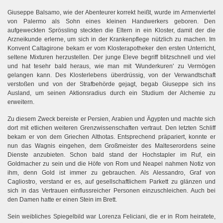
Giuseppe Balsamo, wie der Abenteurer korrekt heißt, wurde im Armenviertel
von Palermo als Sohn eines kleinen Handwerkers geboren. Den
aufgeweckten Sprössling steckten die Eltern in ein Kloster, damit der die
Arzneikunde erlerne, um sich in der Krankenpflege nützlich zu machen. Im
Konvent Caltagirone bekam er vom Klosterapotheker den ersten Unterricht,
seltene Mixturen herzustellen. Der junge Eleve begriff blitzschnell und viel
und hat tesehr bald heraus, wie man mit 'Wunderkuren' zu Vermögen
gelangen kann. Des Klosterlebens überdrüssig, von der Verwandtschaft
verstoßen und von der Strafbehörde gejagt, begab Giuseppe sich ins
Ausland, um seinen Aktionsradius durch ein Studium der Alchemie zu
erweitern.
Zu diesem Zweck bereiste er Persien, Arabien und Ägypten und machte sich
dort mit etlichen weiteren Grenzwissenschaften vertraut. Den letzten Schliff
bekam er von dem Griechen Althotas. Entsprechend präpariert, konnte er
nun das Wagnis eingehen, dem Großmeister des Malteserordens seine
Dienste anzubieten. Schon bald stand der Hochstapler im Ruf, ein
Goldmacher zu sein und die Höfe von Rom und Neapel nahmen Notiz von
ihm, denn Gold ist immer zu gebrauchen. Als Alessandro, Graf von
Cagliostro, verstand er es, auf gesellschaftlichem Parkett zu glänzen und
sich in das Vertrauen einflussreicher Personen einzuschleichen. Auch bei
den Damen hatte er einen Stein im Brett.
Sein weibliches Spiegelbild war Lorenza Feliciani, die er in Rom heiratete,