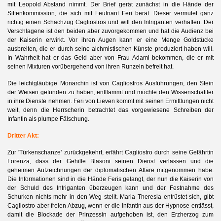
mit Leopold Abstand nimmt. Der Brief gerät zunächst in die Hände der
Sittenkommission, die sich mit Leutnant Feri berät. Dieser vermutet ganz
richtig einen Schachzug Cagliostros und will den Intriganten verhaften. Der
Verschlagene ist den beiden aber zuvorgekommen und hat die Audienz bei
der Kaiserin erwirkt. Vor ihren Augen kann er eine Menge Goldstücke
ausbreiten, die er durch seine alchmistischen Künste produziert haben will.
In Wahrheit hat er das Geld aber von Frau Adami bekommen, die er mit
seinen Mixturen vorübergehend von ihren Runzeln befreit hat.
Die leichtgläubige Monarchin ist von Cagliostros Ausführungen, den Stein
der Weisen gefunden zu haben, entflammt und möchte den Wissenschaftler
in ihre Dienste nehmen. Feri von Lieven kommt mit seinen Ermittlungen nicht
weit, denn die Herrscherin betrachtet das vorgewiesene Schreiben der
Infantin als plumpe Fälschung.
Dritter Akt:
Zur 'Türkenschanze' zurückgekehrt, erfährt Cagliostro durch seine Gefährtin
Lorenza, dass der Gehilfe Blasoni seinen Dienst verlassen und die
geheimen Aufzeichnungen der diplomatischen Affäre mitgenommen habe.
Die Informationen sind in die Hände Feris gelangt, der nun die Kaiserin von
der Schuld des Intriganten überzeugen kann und der Festnahme des
Schurken nichts mehr in den Weg stellt. Maria Theresia entrüstet sich, gibt
Cagliostro aber freien Abzug, wenn er die Infantin aus der Hypnose entlässt,
damit die Blockade der Prinzessin aufgehoben ist, den Erzherzog zum