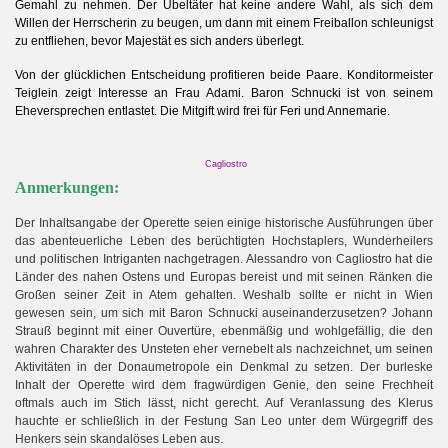
Gemahl zu nehmen. Der Übeltäter hat keine andere Wahl, als sich dem
Willen der Herrscherin zu beugen, um dann mit einem Freiballon schleunigst
zu entfliehen, bevor Majestät es sich anders überlegt.
Von der glücklichen Entscheidung profitieren beide Paare. Konditormeister
Teiglein zeigt Interesse an Frau Adami. Baron Schnucki ist von seinem
Eheversprechen entlastet. Die Mitgift wird frei für Feri und Annemarie.
Cagliostro
Anmerkungen:
Der Inhaltsangabe der Operette seien einige historische Ausführungen über
das abenteuerliche Leben des berüchtigten Hochstaplers, Wunderheilers
und politischen Intriganten nachgetragen. Alessandro von Cagliostro hat die
Länder des nahen Ostens und Europas bereist und mit seinen Ränken die
Großen seiner Zeit in Atem gehalten. Weshalb sollte er nicht in Wien
gewesen sein, um sich mit Baron Schnucki auseinanderzusetzen? Johann
Strauß beginnt mit einer Ouvertüre, ebenmäßig und wohlgefällig, die den
wahren Charakter des Unsteten eher vernebelt als nachzeichnet, um seinen
Aktivitäten in der Donaumetropole ein Denkmal zu setzen. Der burleske
Inhalt der Operette wird dem fragwürdigen Genie, den seine Frechheit
oftmals auch im Stich lässt, nicht gerecht. Auf Veranlassung des Klerus
hauchte er schließlich in der Festung San Leo unter dem Würgegriff des
Henkers sein skandalöses Leben aus.