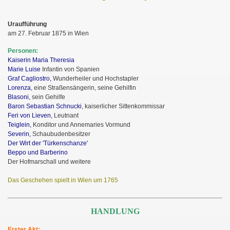
Uraufführung
am 27. Februar 1875 in Wien
Personen:
Kaiserin Maria Theresia
Marie Luise
Infantin von Spanien
Graf Cagliostro,
Wunderheiler und Hochstapler
Lorenza,
eine Straßensängerin, seine Gehilfin
Blasoni,
sein Gehilfe
Baron Sebastian Schnucki
, kaiserlicher Sittenkommissar
Feri von Lieven,
Leutnant
Teiglein,
Konditor und Annemaries Vormund
Severin,
Schaubudenbesitzer
Der Wirt der 'Türkenschanze'
Beppo und Barberino
Der Hofmarschall und weitere
Das Geschehen spielt in Wien um 1765
HANDLUNG
Erster Akt: