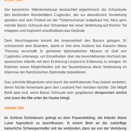
Der kaiserliche Sittenkommissar beobachtet argwöhnisch die Schaubude
des berühmten Wundertäters Cagliostro, der zur abendlichen Vorstellung
geladen und sein Podest vor der 'Türkenschanze' aufgebaut hat. Allzu gern
möchte Baron Schnucki den Scharlatan bei einer Verfehlung auf frischer Tat
ertappen und inspiziert unaufhaltsam das Gelände.
Dem Verschlagenen kommt die Anwesenheit des Barons gelegen. Er
schmeichelt dem Beamten, damit er
ihm eine Audienz bei Kaiserin Maria
Theresia verschafft. In geheimer diplomatischer Mission ist Graf von
Cagliostro unterwegs, um Einzelheiten über die bevorstehende Hochzeit der
spanischen Infantin mit dem Erzherzog Leopold in Erfahrung zu bringen. Im
Rahmen seiner Möglichkeiten soll der Tausendsassa diese Verbindung im
Interesse der französischen Diplomatie torpedieren.
Das schnöde Bürgerturm wird durch die wohlhabende Frau Adami vertreten,
deren Nichte Annemarie gern den Leutnant Feri heiraten möchte. Die Mitgift
fließt aber erst, wenn Baron Schnucki sein gegebenes
Versprechen einlöst
und zuvor die Alte unter die Haube bringt.
Zweiter Akt:
Im Schloss Schönbrunn gelingt es dem Frauenliebling, die Infantin Marie
Luise hypnotisch zu beeinflussen. In einem Brief an die zukünftige
kaiserliche Schwiegermutter soll sie verkünden, dass sie von der Verlobung