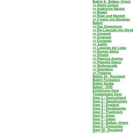
Ballett 9 - Balkan, Orient
=> Alexis Zorbas
=> Arabische Nächte
=> Bhakti
=> Bijan und Manijeh
=> Cyrano von Bergerac
Ballett
=> Das Ziegenhorn
=> Die Legende von Ohri
=> Gayaneh
=> Golestan
=> Gorjanka
=> Judith
=> Legende der Liebe
=> Nomos Alpha
=> Othello
=> Papessa Joanna
=> Peaceful Dance
=> Sheherazade
=> Spartakus
=> Thalassa
Ballett 10 - Russland
Ballett Formation
Ballett Studio
Ballett - DVD
Einführung Oper
Titelalphabet Oper
Oper 1 - Deutschland
Oper 2 - Skandinavien
Oper 3 - England
Oper 4 - Nordamerika
Oper 5 - Frankreich
Oper 6 - Iberia
Oper 7 - Italien
Oper 9 - Balkan, Orient
Oper 8 - Osteuropa
Oper 10 - Russland