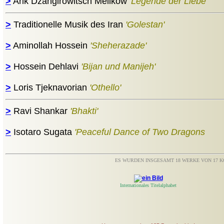
>
Arik Dzangirowitsch Melikow
'Legende der Liebe'
>
Traditionelle Musik des Iran
'Golestan'
>
Aminollah Hossein
'Sheherazade'
>
Hossein Dehlavi
'Bijan und Manijeh'
>
Loris Tjeknavorian
'Othello'
>
Ravi Shankar
'Bhakti'
>
Isotaro Sugata
'Peaceful Dance of Two Dragons
ES WURDEN INSGESAMT 18 WERKE VON 17 
Internationales Titelalphabet