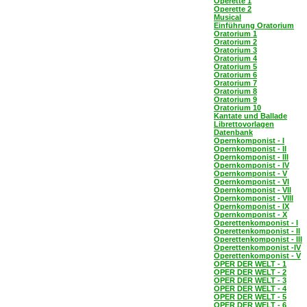
Operette 1
Operette 2
Musical
Einführung Oratorium
Oratorium 1
Oratorium 2
Oratorium 3
Oratorium 4
Oratorium 5
Oratorium 6
Oratorium 7
Oratorium 8
Oratorium 9
Oratorium 10
Kantate und Ballade
Librettovorlagen
Datenbank
Opernkomponist - I
Opernkomponist - II
Opernkomponist - III
Opernkomponist - IV
Opernkomponist - V
Opernkomponist - VI
Opernkomponist - VII
Opernkomponist - VIII
Opernkomponist - IX
Opernkomponist - X
Operettenkomponist - I
Operettenkomponist - II
Operettenkomponist - III
Operettenkomponist -IV
Operettenkomponist - V
OPER DER WELT - 1
OPER DER WELT - 2
OPER DER WELT - 3
OPER DER WELT - 4
OPER DER WELT - 5
OPER DER WELT - 6