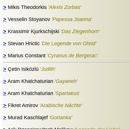
>
Mikis Theodorkis
'Alexis Zorbas'
>
Vesselin Stoyanov
'Papessa Joanna'
d
>
Krassimir Kjurkschijski
'Das Ziegenhorn'
>
Stevan Hrictic
'Die Legende von Ohrid'
>
Marius Constant
'Cyranus de Bergerac'
>
Çetin Isiközlü
'Judith'
>
Aram Khatchaturian
'Gayaneh'
>
Aram Khatchaturian
'Spartakus'
>
Fikret Amirov
'Arabische Nächte'
>
Murad Kaschlajef
'Gorianka'