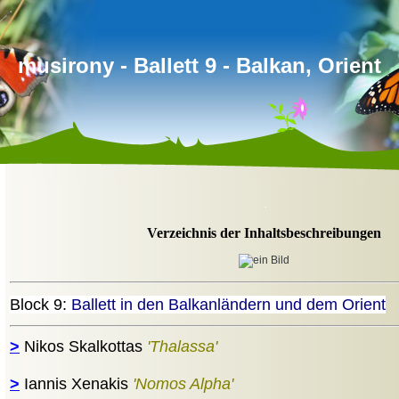
musirony - Ballett 9 - Balkan, Orient
.
Verzeichnis der Inhaltsbeschreibungen
Block 9:
Ballett in den Balkanländern und dem Orient
>
Nikos Skalkottas
'Thalassa'
>
Iannis Xenakis
'Nomos Alpha'