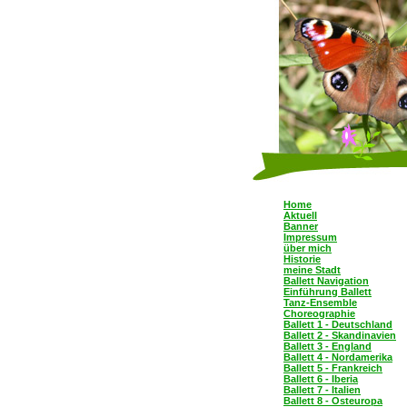
Home
Aktuell
Banner
Impressum
über mich
Historie
meine Stadt
Ballett Navigation
Einführung Ballett
Tanz-Ensemble
Choreographie
Ballett 1 - Deutschland
Ballett 2 - Skandinavien
Ballett 3 - England
Ballett 4 - Nordamerika
Ballett 5 - Frankreich
Ballett 6 - Iberia
Ballett 7 - Italien
Ballett 8 - Osteuropa