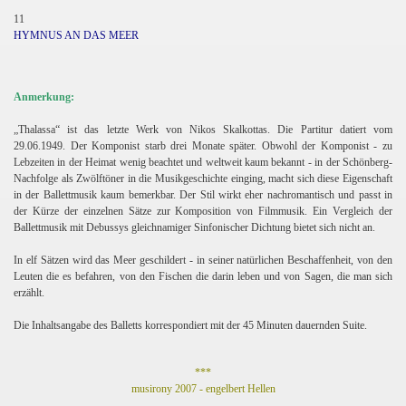
11
HYMNUS AN DAS MEER
Anmerkung:
„Thalassa“ ist das letzte Werk von Nikos Skalkottas. Die Partitur datiert vom
29.06.1949. Der Komponist starb drei Monate später. Obwohl der Komponist - zu
Lebzeiten in der Heimat wenig beachtet und weltweit kaum bekannt - in der Schönberg-
Nachfolge als Zwölftöner in die Musikgeschichte einging, macht sich diese Eigenschaft
in der Ballettmusik kaum bemerkbar. Der Stil wirkt eher nachromantisch und passt in
der Kürze der einzelnen Sätze zur Komposition von Filmmusik. Ein Vergleich der
Ballettmusik mit Debussys gleichnamiger Sinfonischer Dichtung bietet sich nicht an.
In elf Sätzen wird das Meer geschildert - in seiner natürlichen Beschaffenheit, von den
Leuten die es befahren, von den Fischen die darin leben und von Sagen, die man sich
erzählt.
Die Inhaltsangabe des Balletts korrespondiert mit der 45 Minuten dauernden Suite.
***
musirony 2007 - engelbert Hellen