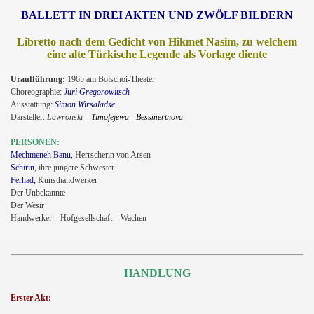
BALLETT IN DREI AKTEN UND ZWÖLF BILDERN
Libretto nach dem Gedicht von Hikmet Nasim, zu welchem
eine alte Türkische Legende als Vorlage diente
Uraufführung:
1965 am Bolschoi-Theater
Choreographie:
Juri Gregorowitsch
Ausstattung:
Simon Wirsaladse
Darsteller:
Lawronski –
Timofejewa - Bessmertnova
.
PERSONEN:
Mechmeneh Banu,
Herrscherin von Arsen
Schirin
, ihre jüngere Schwester
Ferhad,
Kunsthandwerker
Der Unbekannte
Der Wesir
Handwerker – Hofgesellschaft – Wachen
HANDLUNG
Erster Akt: