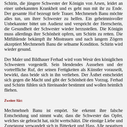
Schirin, die jüngere Schwester der Königin von Arsen, leidet an
einer unbekannten Krankheit und es geht nun mit ihr zu Ende.
Der gesamte Hof bezeugt tiefe Trauer. Mechmeneh Banu möchte
alles tun, um ihrer Schwester zu helfen. Ein geheimnisvoller
Unbekannter bittet um Audienz und verspricht der Herrscherin,
die Gesundheit der Schwester wieder herzustellen. Die Königin
muss allerdings ihre Schönheit opfern, um Schirin zu retten. Die
Mitfühlende bekämpft ihr Misstrauen und nach langem Zögern
akzeptiert Mechmeneh Banu die seltsame Kondition. Schirin wird
wieder gesund.
.
Der Maler und Bildhauer Ferhad wird vom Wesir den königlichen
Schwestern vorgestellt. Sein blendendes Aussehen und der
vortreffliche Ruf, der seinen Fertigkeiten als Künstler vorauseilt,
bewirkt, dass beide sich in ihn verlieben. Der Ästhet entscheidet
sich gegen die Macht und gibt der Schönheit den Vorzug. Ferhad
und Schirin fühlen sich füreinander bestimmt und wollen heimlich
fliehen.
.
Zweiter Akt:
.
Mechmehneh Banu ist empört. Sie erkennt ihre falsche
Entscheidung und nimmt wahr, dass die Schwester das Opfer,
welches sie gebracht hat, nicht wertschätzt. Die einstige Liebe und
Zuneigung verwandelt sich in Bitterkeit und Hass. Alle negativen