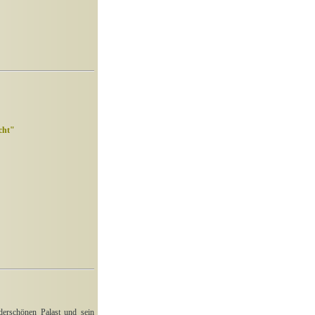
cht"
derschönen Palast und sein