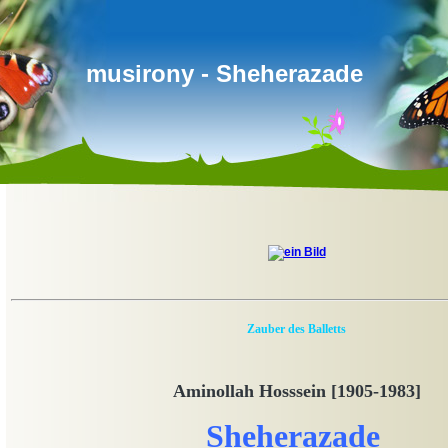
musirony - Sheherazade
Zauber des Balletts
Aminollah Hosssein [1905-1983]
Sheherazade