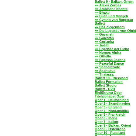
Ballett 9 - Balkan, Orient
=> Alexis Zorbas
=> Arabische Nächte
=> Bhakti
=> Bijan und Manijeh
=> Cyrano von Bergerac
Ballett
=> Das Ziegenhorn
=> Die Legende von Ohri
=> Gayaneh
=> Golestan
=> Gorjanka
=> Judith
=> Legende der Liebe
=> Nomos Alpha
=> Othello
=> Papessa Joanna
=> Peaceful Dance
=> Sheherazade
=> Spartakus
=> Thalassa
Ballett 10 - Russland
Ballett Formation
Ballett Studio
Ballett - DVD
Einführung Oper
Titelalphabet Oper
Oper 1 - Deutschland
Oper 2 - Skandinavien
Oper 3 - England
Oper 4 - Nordamerika
Oper 5 - Frankreich
Oper 6 - Iberia
Oper 7 - Italien
Oper 9 - Balkan, Orient
Oper 8 - Osteuropa
Oper 10 - Russland