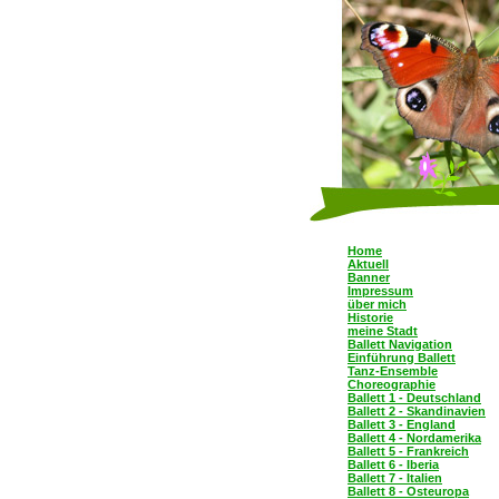
Home
Aktuell
Banner
Impressum
über mich
Historie
meine Stadt
Ballett Navigation
Einführung Ballett
Tanz-Ensemble
Choreographie
Ballett 1 - Deutschland
Ballett 2 - Skandinavien
Ballett 3 - England
Ballett 4 - Nordamerika
Ballett 5 - Frankreich
Ballett 6 - Iberia
Ballett 7 - Italien
Ballett 8 - Osteuropa