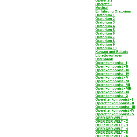
Operette 1
Operette 2
Musical
Einführung Oratorium
Oratorium 1
Oratorium 2
Oratorium 3
Oratorium 4
Oratorium 5
Oratorium 6
Oratorium 7
Oratorium 8
Oratorium 9
Oratorium 10
Kantate und Ballade
Librettovorlagen
Datenbank
Opernkomponist - I
Opernkomponist - II
Opernkomponist - III
Opernkomponist - IV
Opernkomponist - V
Opernkomponist - VI
Opernkomponist - VII
Opernkomponist - VIII
Opernkomponist - IX
Opernkomponist - X
Operettenkomponist - I
Operettenkomponist - II
Operettenkomponist - III
Operettenkomponist -IV
Operettenkomponist - V
OPER DER WELT - 1
OPER DER WELT - 2
OPER DER WELT - 3
OPER DER WELT - 4
OPER DER WELT - 5
OPER DER WELT - 6