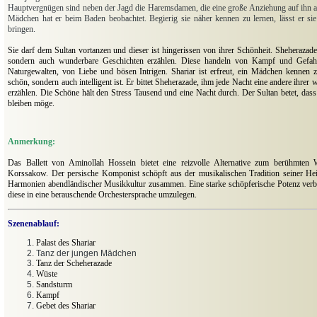
Hauptvergnügen sind neben der Jagd die Haremsdamen, die eine große Anziehung auf ihn
Mädchen hat er beim Baden beobachtet. Begierig sie näher kennen zu lernen, lässt er si
bringen.
Sie darf dem Sultan vortanzen und dieser ist hingerissen von ihrer Schönheit. Sheherazade
sondern auch wunderbare Geschichten erzählen. Diese handeln von Kampf und Gefa
Naturgewalten, von Liebe und bösen Intrigen. Shariar ist erfreut, ein Mädchen kennen z
schön, sondern auch intelligent ist. Er bittet Sheherazade, ihm jede Nacht eine andere ihre
erzählen. Die Schöne hält den Stress Tausend und eine Nacht durch. Der Sultan betet, das
bleiben möge.
Anmerkung:
Das Ballett von Aminollah Hossein bietet eine reizvolle Alternative zum berühmten
Korssakow. Der persische Komponist schöpft aus der musikalischen Tradition seiner He
Harmonien abendländischer Musikkultur zusammen. Eine starke schöpferische Potenz verbin
diese in eine berauschende Orchestersprache umzulegen.
Szenenablauf:
Palast des Shariar
Tanz der jungen Mädchen
Tanz der Scheherazade
Wüste
Sandsturm
Kampf
Gebet des Shariar