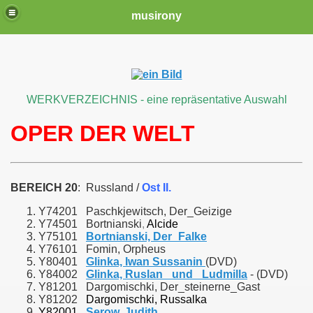
musirony
WERKVERZEICHNIS - eine repräsentative Auswahl
OPER DER WELT
BEREICH 20
: Russland /
Ost II.
Y74201 Paschkjewitsch, Der_Geizige
Y74501 Bortnianski
,
Alcide
Y75101
Bortnianski, Der_Falke
Y76101 Fomin, Orpheus
Y80401
Glinka, Iwan Sussanin
(DVD)
Y84002
Glinka, Ruslan_ und_ Ludmilla
- (DVD)
Y81201 Dargomischki, Der_steinerne_Gast
Y81202
Dargomischki, Russalka
Y82001
Serow,
Judith