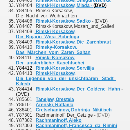
Y84403
Rimski-Korsakow, Snegurotschka
Y84404
Rimski-Korsakow, Mlada -
(DVD)
Y84405 Rimski-Korsakow,
Die_Nacht_vor_Weihnachten
Y84406
Rimski-Korsakow, Sadko
- (DVD)
Y84407 Rimski-Korsakow, Mozart_und_Salieri
Y84408
Rimski-Korsakow,
Die_Bojarin_Wera_Scheloga
Y84409
Rimski-Korsakow, Die_Zarenbraut
Y84410
Rimsky-Korsakow,
Das_Märchen_vom_Zaren_Saltan
Y84411
Rimski-Korsakow,
Der_unsterbliche_Kaschtschei
Y84412
Rimski-Korsakow, Servilija
Y84413
Rimski-Korsakow,
Die_Legende_von_der- unsichtbaren_ Stadt_
Kitesh
Y84414
Rimski-Korsakow, Der_Goldene_Hahn
-
(DVD)
Y85601
Tanejew, Oresteia
Y86101
Arenski, Raffaelo
Y86401
Gretschaninow, Dobrinja_Nikitisch
Y87301 Rachmaninoff, Der_Geizige -
(DVD)
Y87302
Rachmaninoff, Aleko
Y87303
Rachmaninoff, Francesca_da_Rimini