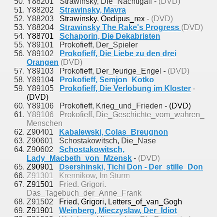
Y88201 Strawinsky, Die_Nachtigall -
(DVD)
Y88202
Strawinsky, Mavra
Y88203
Strawinsky, Oedipus_rex
-
(DVD)
Y88204
Strawinsky The Rake's Progress
(DVD)
Y88701
Schaporin, Die Dekabristen
Y89101 Prokofieff, Der_Spieler
Y89102
Prokofieff, Die Liebe zu den drei
Orangen
(DVD)
Y89103 Prokofieff, Der_feurige_Engel -
(DVD)
Y89104
Prokofieff, Semjon_Kotko
Y89105
Prokofieff, Die Verlobung im Kloster
-
(DVD)
Y89106 Prokofieff, Krieg_und_Frieden -
(DVD)
Y89106 Prokofieff, Die_Geschichte_vom_wahren_
Menschen
Z90401
Kabalewski, Colas_Breugnon
Z90601 Schostakowitsch, Die_Nase
Z90602
Schostakowitsch,
Lady_Macbeth_von_Mzensk
-
(DVD)
Z90901
Dsershinski, Tichi Don - Der_stille_Don
Z91301 Krennikow, Im Sturm
Z91501
Fried. Grigori.
Das_Tagebuch_der_Anne_Frank
Z91502
Fried, Grigori, Letters_of_van_Gogh
Z91901
Weinberg, Mieczyslaw, Der_Idiot