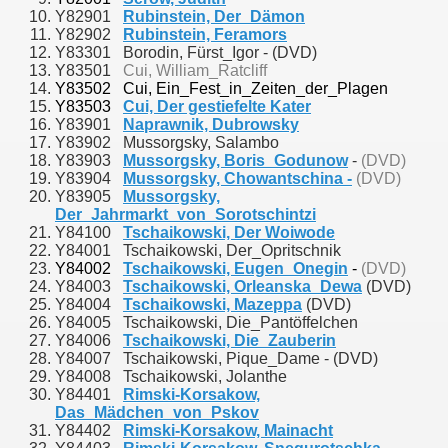
Y82901
Rubinstein, Der_Dämon
Y82902
Rubinstein, Feramors
Y83301 Borodin, Fürst_Igor - (DVD)
Y83501
Cui, William_Ratcliff
Y83502
Cui, Ein_Fest_in_Zeiten_der_Plagen
Y83503
Cui, Der gestiefelte Kater
Y83901
Naprawnik, Dubrowsky
Y83902 Mussorgsky, Salambo
Y83903
Mussorgsky, Boris_Godunow
-
(DVD)
Y83904
Mussorgsky, Chowantschina -
(DVD)
Y83905
Mussorgsky,
Der_Jahrmarkt_von_Sorotschintzi
Y84100
Tschaikowski, Der Woiwode
Y84001 Tschaikowski, Der_Opritschnik
Y84002
Tschaikowski, Eugen_Onegin
-
(DVD)
Y84003
Tschaikowski, Orleanska_Dewa
(DVD)
Y84004
Tschaikowski, Mazeppa
(DVD)
Y84005 Tschaikowski, Die_Pantöffelchen
Y84006
Tschaikowski, Die_Zauberin
Y84007 Tschaikowski, Pique_Dame - (DVD)
Y84008 Tschaikowski, Jolanthe
Y84401
Rimski-Korsakow,
Das_Mädchen_von_Pskov
Y84402
Rimski-Korsakow, Mainacht