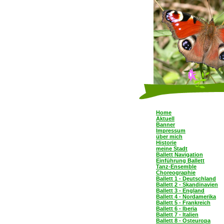
Home
Aktuell
Banner
Impressum
über mich
Historie
meine Stadt
Ballett Navigation
Einführung Ballett
Tanz-Ensemble
Choreographie
Ballett 1 - Deutschland
Ballett 2 - Skandinavien
Ballett 3 - England
Ballett 4 - Nordamerika
Ballett 5 - Frankreich
Ballett 6 - Iberia
Ballett 7 - Italien
Ballett 8 - Osteuropa