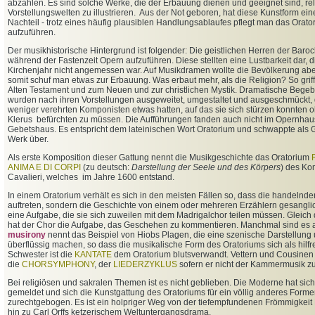
abzählen. Es sind solche Werke, die der Erbauung dienen und geeignet sind, rel
Vorstellungswelten zu illustrieren. Aus der Not geboren, hat diese Kunstform 
Nachteil - trotz eines häufig plausiblen Handlungsablaufes pflegt man das Orato
aufzuführen.
Der musikhistorische Hintergrund ist folgender: Die geistlichen Herren der Baroc
während der Fastenzeit Opern aufzuführen. Diese stellten eine Lustbarkeit dar, d
Kirchenjahr nicht angemessen war. Auf Musikdramen wollte die Bevölkerung aber
somit schuf man etwas zur Erbauung. Was erbaut mehr, als die Religion? So griff
Alten Testament und zum Neuen und zur christlichen Mystik. Dramatische Begeb
wurden nach ihren Vorstellungen ausgeweitet, umgestaltet und ausgeschmückt, 
weniger verehrten Komponisten etwas hatten, auf das sie sich stürzen konnten
Klerus befürchten zu müssen. Die Aufführungen fanden auch nicht im Opernhaus
Gebetshaus. Es entspricht dem lateinischen Wort Oratorium und schwappte als
Werk über.
Als erste Komposition dieser Gattung nennt die Musikgeschichte das Oratorium
ANIMA E DI CORPI
(zu deutsch:
Darstellung der Seele und des Körpers
) des Ko
Cavalieri, welches im Jahre 1600 entstand.
In einem Oratorium verhält es sich in den meisten Fällen so, dass die handelnde
auftreten, sondern die Geschichte von einem oder mehreren Erzählern gesanglic
eine Aufgabe, die sie sich zuweilen mit dem Madrigalchor teilen müssen. Gleic
hat der Chor die Aufgabe, das Geschehen zu kommentieren. Manchmal sind es
musirony
nennt das Beispiel von Hiobs Plagen, die eine szenische Darstellung 
überflüssig machen, so dass die musikalische Form des Oratoriums sich als hilfre
Schwester ist die
KANTATE
dem Oratorium blutsverwandt. Vettern und Cousinen
die
CHORSYMPHONY
, der
LIEDERZYKLUS
sofern er nicht der Kammermusik zu
Bei religiösen und sakralen Themen ist es nicht geblieben. Die Moderne hat sic
gemeldet und sich die Kunstgattung des Oratoriums für ein völlig anderes Form
zurechtgebogen. Es ist ein holpriger Weg von der tiefempfundenen Frömmigkeit K
hin zu Carl Orffs ketzerischem Weltuntergangsdrama.