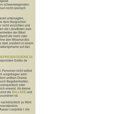
igiöse
einen schwerwiegenden
rium nicht szenisch
kzeit untersagten,
ie dem liturgischen
 nicht verzichten und
en die Librettisten zum
enheiten der Bibel
damit die mehr oder
 ohne den Missmut des
 statt, sondern in einem
 Gattungsname auf das
REPRESENTAZIONE DI
mponisten Emilio de
n Personen nicht selbst
h vorgetragen wird -
h dem antiken Drama
 auch Begebenheiten,
unerquicklich oder
ich erweist. Als kleine
 sind die
BALLADE
und
zuordnen ist.
h nachdrücklich zu Wort
enverständnis
aiser Leopolds I. bis