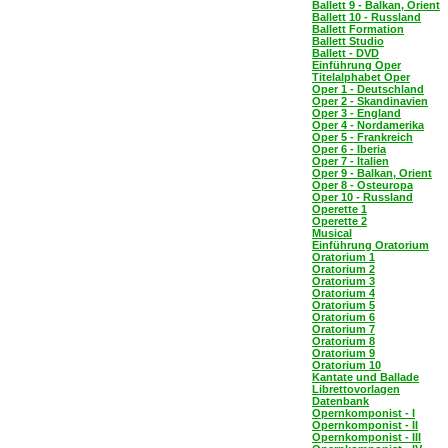
Ballett 9 - Balkan, Orient
Ballett 10 - Russland
Ballett Formation
Ballett Studio
Ballett - DVD
Einführung Oper
Titelalphabet Oper
Oper 1 - Deutschland
Oper 2 - Skandinavien
Oper 3 - England
Oper 4 - Nordamerika
Oper 5 - Frankreich
Oper 6 - Iberia
Oper 7 - Italien
Oper 9 - Balkan, Orient
Oper 8 - Osteuropa
Oper 10 - Russland
Operette 1
Operette 2
Musical
Einführung Oratorium
Oratorium 1
Oratorium 2
Oratorium 3
Oratorium 4
Oratorium 5
Oratorium 6
Oratorium 7
Oratorium 8
Oratorium 9
Oratorium 10
Kantate und Ballade
Librettovorlagen
Datenbank
Opernkomponist - I
Opernkomponist - II
Opernkomponist - III