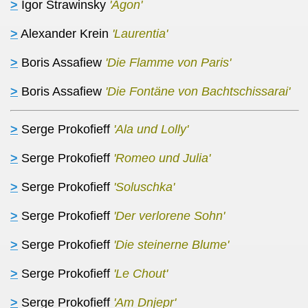
>
Igor Strawinsky
'Agon'
>
Alexander Krein
'Laurentia'
>
Boris Assafiew
'Die Flamme von Paris'
>
Boris Assafiew
'Die Fontäne von Bachtschissarai'
>
Serge Prokofieff
'Ala und Lolly'
>
Serge Prokofieff
'Romeo und Julia'
>
Serge Prokofieff
'Soluschka'
>
Serge Prokofieff
'Der verlorene Sohn'
>
Serge Prokofieff
'Die steinerne Blume'
>
Serge Prokofieff
'Le Chout'
>
Serge Prokofieff
'Am Dnjepr'