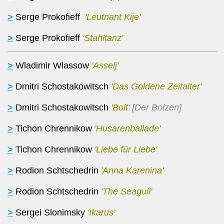
>
Serge Prokofieff
'Leutnant Kije'
>
Serge Prokofieff
'Stahltanz'
>
Wladimir Wlassow
'Asselj'
>
Dmitri Schostakowitsch
'Das Goldene Zeitalter'
>
Dmitri Schostakowitsch
'Bolt'
[Der Bolzen]
>
Tichon Chrennikow
'Husarenballade'
>
Tichon Chrennikow
'Liebe für Liebe'
>
Rodion Schtschedrin
'Anna Karenina'
>
Rodion Schtschedrin
'The Seagull'
>
Sergei Slonimsky
'Ikarus'