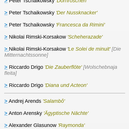
>
Peter Tschaikowsky
'Dornröschen'
>
Peter Tschaikowsky
'Der Nussknacker'
>
Peter Tschaikowsky
'
Francesca da Rimini'
>
Nikolai Rimski-Korsakow
'Scheherazade'
>
Nikolai Rimski-Korsakow
'
Le Solei de minuit'
[Die
Mitternachtssonne]
>
Riccardo Drigo
'Die Zauberflöte'
[Wolschebnaja
fleita]
>
Riccardo Drigo
'Diana und Acteon'
>
Andrej Arends
'Salambô'
>
Anton Arensky
'Ägyptische Nächte'
>
Alexander Glasunow
'Raymonda'