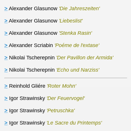
>
Alexander Glasunow
'Die Jahreszeiten'
>
Alexander Glasunow
'Liebeslist'
>
Alexander Glasunow
'Stenka Rasin'
>
Alexander Scriabin
'Poéme de l'extase'
>
Nikolai Tscherepnin
'Der Pavillon der Armida'
>
Nikolai Tscherepnin
'Echo und Narziss'
>
Reinhold Gliére
'Roter Mohn'
>
Igor Strawinsky
'Der Feuervogel'
>
Igor Strawinsky
'Petruschka'
>
Igor Strawinsky
'Le Sacre du Printemps'