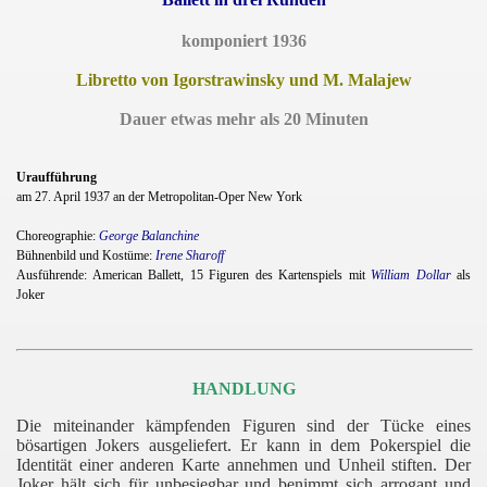
komponiert 1936
Libretto von Igorstrawinsky und M. Malajew
Dauer etwas mehr als 20 Minuten
Uraufführung
am 27. April 1937 an der Metropolitan-Oper New York
Choreographie:
George Balanchine
Bühnenbild und Kostüme:
Irene Sharoff
Ausführende:
American Ballett, 15 Figuren des Kartenspiels mit
William Dollar
als
Joker
HANDLUNG
Die miteinander kämpfenden Figuren sind der Tücke eines
bösartigen Jokers ausgeliefert. Er kann in dem Pokerspiel die
Identität einer anderen Karte annehmen und Unheil stiften. Der
Joker hält sich für unbesiegbar und benimmt sich arrogant und