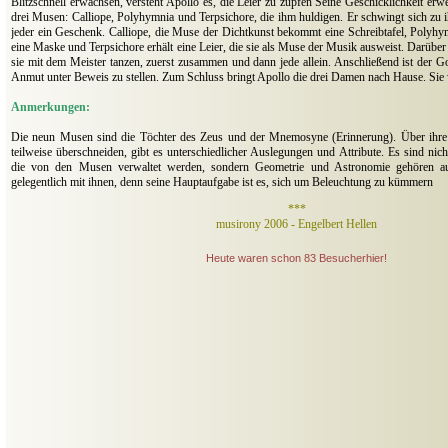
Blitzschnell erwachsen, versteht Apollo es, die Leier zu zupfen Seine Geschicklichkeit er
drei Musen: Calliope, Polyhymnia und Terpsichore, die ihm huldigen. Er schwingt sich zu 
jeder ein Geschenk. Calliope, die Muse der Dichtkunst bekommt eine Schreibtafel, Polyhy
eine Maske und Terpsichore erhält eine Leier, die sie als Muse der Musik ausweist. Darüber 
sie mit dem Meister tanzen, zuerst zusammen und dann jede allein. Anschließend ist der Got
Anmut unter Beweis zu stellen. Zum Schluss bringt Apollo die drei Damen nach Hause. Si
Anmerkungen:
Die neun Musen sind die Töchter des Zeus und der Mnemosyne (Erinnerung). Über ihre 
teilweise überschneiden, gibt es unterschiedlicher Auslegungen und Attribute. Es sind nich
die von den Musen verwaltet werden, sondern Geometrie und Astronomie gehören au
gelegentlich mit ihnen, denn seine Hauptaufgabe ist es, sich um Beleuchtung zu kümmern
***
musirony 2006 - Engelbert Hellen
Heute waren schon 83 Besucherhier!