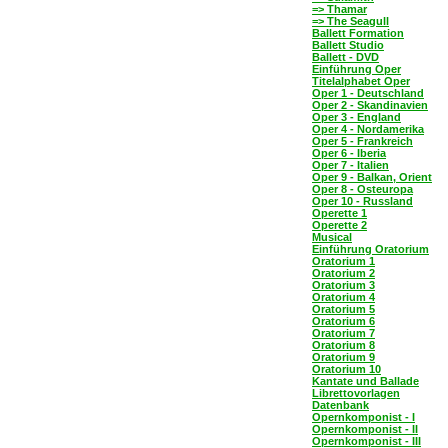
=> Thamar
=> The Seagull
Ballett Formation
Ballett Studio
Ballett - DVD
Einführung Oper
Titelalphabet Oper
Oper 1 - Deutschland
Oper 2 - Skandinavien
Oper 3 - England
Oper 4 - Nordamerika
Oper 5 - Frankreich
Oper 6 - Iberia
Oper 7 - Italien
Oper 9 - Balkan, Orient
Oper 8 - Osteuropa
Oper 10 - Russland
Operette 1
Operette 2
Musical
Einführung Oratorium
Oratorium 1
Oratorium 2
Oratorium 3
Oratorium 4
Oratorium 5
Oratorium 6
Oratorium 7
Oratorium 8
Oratorium 9
Oratorium 10
Kantate und Ballade
Librettovorlagen
Datenbank
Opernkomponist - I
Opernkomponist - II
Opernkomponist - III