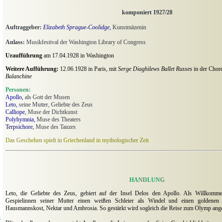
komponiert 1927/28
Auftraggeber:
Elizabeth Sprague-Coolidge,
Kunstmäzenin
Anlass:
Musikfestival der Washington Library of Congress
Uraufführung
am 17.04.1928 in Washington
Weitere Aufführung:
12.06.1928 in Paris, mit
Serge Diaghilews Ballet Russes
in der Chor
Balanchine
Personen:
Apollo,
als Gott der Musen
Leto,
seine Mutter, Geliebte des Zeus
Calliope,
Muse der Dichtkunst
Polyhymnia,
Muse des Theaters
Terpsichore,
Muse des Tanzes
Das Geschehen spielt in Griechenland in mythologischer Zeit
HANDLUNG
Leto, die Geliebte des Zeus, gebiert auf der Insel Delos den Apollo. Als Willkomm
Gespielinnen seiner Mutter einen weißen Schleier als Windel und einen goldenen
Hausmannskost, Nektar und Ambrosia. So gestärkt wird sogleich die Reise zum Olymp ange
o