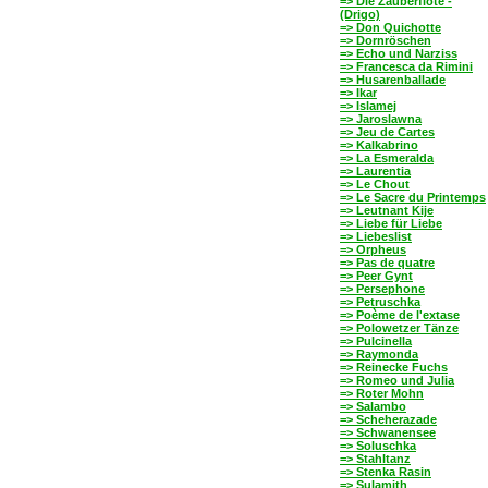
=> Die Zauberflöte -
(Drigo)
=> Don Quichotte
=> Dornröschen
=> Echo und Narziss
=> Francesca da Rimini
=> Husarenballade
=> Ikar
=> Islamej
=> Jaroslawna
=> Jeu de Cartes
=> Kalkabrino
=> La Esmeralda
=> Laurentia
=> Le Chout
=> Le Sacre du Printemps
=> Leutnant Kije
=> Liebe für Liebe
=> Liebeslist
=> Orpheus
=> Pas de quatre
=> Peer Gynt
=> Persephone
=> Petruschka
=> Poème de l'extase
=> Polowetzer Tänze
=> Pulcinella
=> Raymonda
=> Reinecke Fuchs
=> Romeo und Julia
=> Roter Mohn
=> Salambo
=> Scheherazade
=> Schwanensee
=> Soluschka
=> Stahltanz
=> Stenka Rasin
=> Sulamith