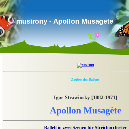
musirony - Apollon Musagete
Zauber des Balletts
Igor Strawinsky [1882-1971]
Apollon Musagète
Ballett in zwei Szenen für Streichorchester