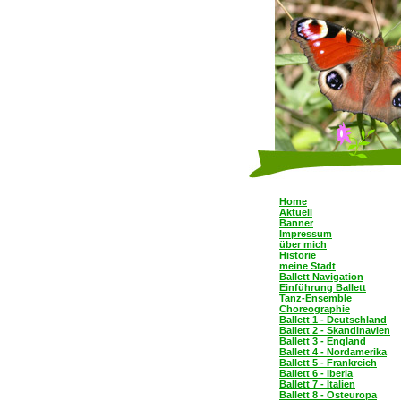
Home
Aktuell
Banner
Impressum
über mich
Historie
meine Stadt
Ballett Navigation
Einführung Ballett
Tanz-Ensemble
Choreographie
Ballett 1 - Deutschland
Ballett 2 - Skandinavien
Ballett 3 - England
Ballett 4 - Nordamerika
Ballett 5 - Frankreich
Ballett 6 - Iberia
Ballett 7 - Italien
Ballett 8 - Osteuropa