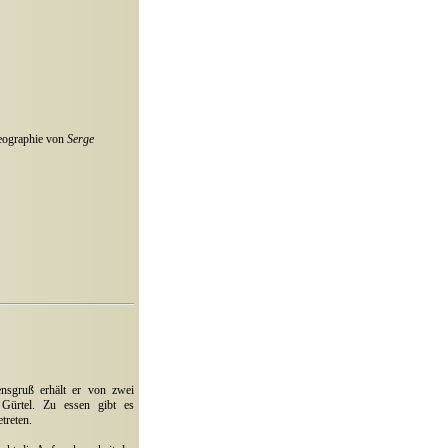
eographie von
Serge
ensgruß erhält er von zwei
 Gürtel. Zu essen gibt es
treten.