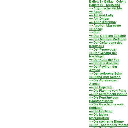
Ballett 9 - Balkan, Orient
Ballett 10 - Russland
=> Ägyptische Nächte
=> Agon
=> Ala und Lolly
=> Am Dnjepr
=> Anna Karenina
=> Apollon Musagete
=> Asselj
=> Bolt
=> Das Goldene Zeitalter
=> Das Marmor-Mädchen
=> Der Gefangene des
Kaukasus
=> Der Feuervogel
=> Der Gesang der
Nachtigall
=> Der Kuss der Fee
=> Der Nussknacker
=> Der Pavillon der
Armida
=> Der verlorene Sohn
=> Diana und Acteon
=> Die Abreise des
Aeneas
=> Die Bajadere
=> Die Flamme von Paris
=> Die Mitternachtssonne
=> Die Fontäne von
Bachtschissarai
=> Die Geschichte vom
Soldaten
=> Die Hochzeit
=> Die kleine
Meerjungfrau
=> Die steinerne Blume
=> Die Tochter des Phara