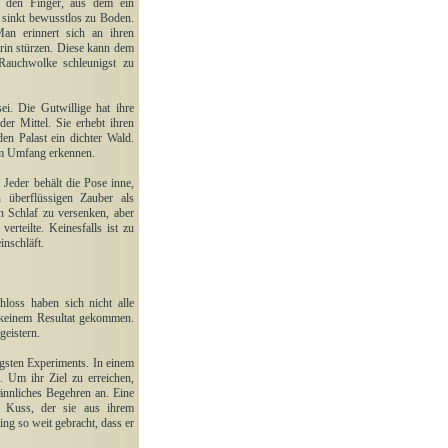
in den Finger, aus dem ein
 sinkt bewusstlos zu Boden.
Man erinnert sich an ihren
rin stürzen. Diese kann dem
 Rauchwolke schleunigst zu
ei. Die Gutwillige hat ihre
er Mittel. Sie erhebt ihren
n Palast ein dichter Wald.
em Umfang erkennen.
Jeder behält die Pose inne,
 überflüssigen Zauber als
in Schlaf zu versenken, aber
rteilte. Keinesfalls ist zu
inschläft.
oss haben sich nicht alle
u keinem Resultat gekommen.
geistern.
üngsten Experiments. In einem
. Um ihr Ziel zu erreichen,
ännliches Begehren an. Eine
 Kuss, der sie aus ihrem
ing so weit gebracht, dass er