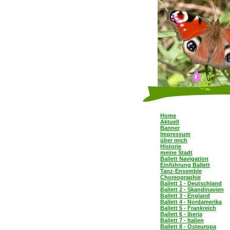
Home
Aktuell
Banner
Impressum
über mich
Historie
meine Stadt
Ballett Navigation
Einführung Ballett
Tanz-Ensemble
Choreographie
Ballett 1 - Deutschland
Ballett 2 - Skandinavien
Ballett 3 - England
Ballett 4 - Nordamerika
Ballett 5 - Frankreich
Ballett 6 - Iberia
Ballett 7 - Italien
Ballett 8 - Osteuropa