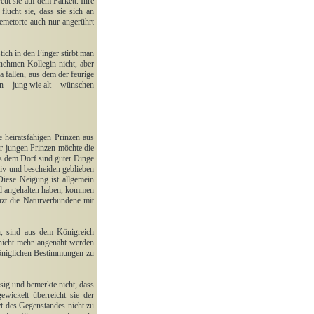
ut sie auf dem Parkett. Ihre
lucht sie, dass sie sich an
emetorte auch nur angerührt
tich in den Finger stirbt man
enehmen Kollegin nicht, aber
a fallen, aus dem der feurige
en – jung wie alt – wünschen
e heiratsfähigen Prinzen aus
er jungen Prinzen möchte die
s dem Dorf sind guter Dinge
aiv und bescheiden geblieben
Diese Neigung ist allgemein
and angehalten haben, kommen
nzt die Naturverbundene mit
ln, sind aus dem Königreich
nicht mehr angenäht werden
königlichen Bestimmungen zu
ssig und bemerkte nicht, dass
wickelt überreicht sie der
t des Gegenstandes nicht zu