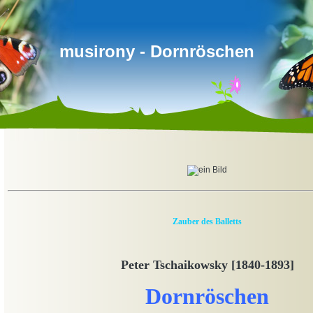
musirony - Dornröschen
Zauber des Balletts
Peter Tschaikowsky [1840-1893]
Dornröschen