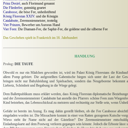
Prinz Desiré,
auch Florimund genannt
Die Fliederfee,
gutmütig geartet
Carabosse,
die böse Fee, unheilstiftend
König Florestan XXIV.
und die Königin
Catalabutte,
Zeremonienmeister, trottelig
Vier Prinzen,
Bewerber um Auroras Hand
Vier Feen:
Die Diamant-Fee, die Saphir-Fee, die goldene und die silberne Fee
Das Geschehen spielt in Frankreich im 16. Jahrhundert
HANDLUNG
Prolog:
DIE TAUFE
Obwohl es nur ein Mädchen geworden ist, wird im Palast König Florestans die Kindtauf
allem Pomp gefeiert. Die aufgestellten Gabentische biegen sich unter der Last der Ge
bringen nicht nur Babykleidung und Spielsachen, sondern das Neugeborene bekommt a
Liebreiz, Schönheit und Begabung in die Wiege gelegt.
Dem Ballettpublikum muss erklärt werden, dass König Florestan diplomatische Beziehungen
und der Zeremonienmeister Catalabutte hat anstelle des Pfarrers schöne Feen zum Wiegenfes
Kind beistehen, das Lebensschicksal zu meistern und rechtzeitig zur Stelle sein, wenn Unheil
Gefahr ist bereits im Anzug. Es mag dahin gestellt bleiben, ob die Fee Carabosse absicht
eingeladen worden ist. Die Missachtete kommt in einer von Ratten gezogenen Kutsche vorge
Wieso steht ihr Name nicht auf der Gästeliste? Der Zeremonienmeister entschuldig
Einladungskarte auf dem Postweg verloren gegangen sein könnte. Jedoch die Erboste lässt si