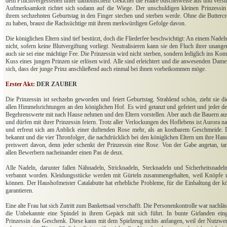
dem Pflichtvergessenen unter dämonischem Gekicher die Haare büschelweise aus und verstre
Aufmerksamkeit richtet sich sodann auf die Wiege. Der unschuldigen kleinen Prinzessin f
ihrem sechzehnten Geburtstag in den Finger stechen und sterben werde. Ohne die Buttercr
zu haben, braust die Rachsüchtige mit ihrem merkwürdigen Gefolge davon.
Die königlichen Eltern sind tief bestürzt, doch die Fliederfee beschwichtigt: An einem Nadels
nicht, sofern keine Blutvergiftung vorliegt. Neutralisieren kann sie den Fluch ihrer unang
auch sie sei eine mächtige Fee. Die Prinzessin wird nicht sterben, sondern lediglich ins Kom
Kuss eines jungen Prinzen sie erlösen wird. Alle sind erleichtert und die anwesenden Dam
sich, dass der junge Prinz anschließend auch einmal bei ihnen vorbeikommen möge.
Erster Akt:
DER ZAUBER
Die Prinzessin ist sechzehn geworden und feiert Geburtstag. Strahlend schön, zieht sie di
allen Himmelsrichtungen an den königlichen Hof. Es wird getanzt und gefeiert und jeder d
Begehrenswerte mit nach Hause nehmen und den Eltern vorstellen. Aber auch die Bauern au
und dürfen mit ihrer Prinzessin feiern. Trotz aller Verlockungen des Hoflebens ist Aurora n
und erfreut sich am Anblick einer duftenden Rose mehr, als an kostbarem Geschmeide. 
bekannt und die vier Thronfolger, die nachdrücklich bei den königlichen Eltern um ihre H
preiswert davon, denn jeder schenkt der Prinzessin eine Rose. Von der Gabe angetan, ta
allen Bewerbern nacheinander einen Pas de deux.
Alle Nadeln, darunter fallen Nähnadeln, Stricknadeln, Stecknadeln und Sicherheitsnade
verbannt worden. Kleidungsstücke werden mit Gürteln zusammengehalten, weil Knöpfe 
können. Der Haushofmeister Catalabutte hat erhebliche Probleme, für die Einhaltung der 
garantieren.
Eine alte Frau hat sich Zutritt zum Bankettsaal verschafft. Die Personenkontrolle war nachlä
die Unbekannte eine Spindel in ihrem Gepäck mit sich führt. In bunte Girlanden einge
Prinzessin das Geschenk. Diese kann mit dem Spielzeug nichts anfangen, weil der Nutzwer