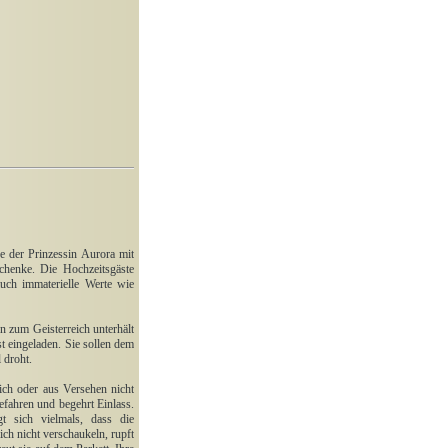
e der Prinzessin Aurora mit
schenke. Die Hochzeitsgäste
uch immaterielle Werte wie
 zum Geisterreich unterhält
t eingeladen. Sie sollen dem
 droht.
lich oder aus Versehen nicht
fahren und begehrt Einlass.
t sich vielmals, dass die
ch nicht verschaukeln, rupft