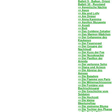
Ballett 9 - Balkan, Orient
Ballett 10 - Russland
=> Ägyptische Nächte
=> Agon
=> Ala und Lolly
=> Am Dnjepr
=> Anna Karenina
=> Apollon Musagete
=> Asselj
=> Bolt
=> Das Goldene Zeitalter
=> Das Marmor-Mädchen
=> Der Gefangene des
Kaukasus
=> Der Feuervogel
=> Der Gesang der
Nachtigall
=> Der Kuss der Fee
=> Der Nussknacker
=> Der Pavillon der
Armida
=> Der verlorene Sohn
=> Diana und Acteon
=> Die Abreise des
Aeneas
=> Die Bajadere
=> Die Flamme von Paris
=> Die Mitternachtssonne
=> Die Fontäne von
Bachtschissarai
=> Die Geschichte vom
Soldaten
=> Die Hochzeit
=> Die kleine
Meerjungfrau
=> Die steinerne Blume
=> Die Tochter des Phara