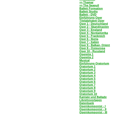
=> Thamar
=> The Seagull
Ballett Formation
Ballett Studio
Ballett - DVD
Einführung Oper
Titelalphabet Oper
Oper 1 - Deutschland
Oper 2 - Skandinavien
Oper 3 - England
Oper 4 - Nordamerika
Oper 5 - Frankreich
Oper 6 - Iberia
Oper 7 - Italien
Oper 9 - Balkan, Orient
Oper 8 - Osteuropa
Oper 10 - Russland
Operette 1
Operette 2
Musical
Einführung Oratorium
Oratorium 1
Oratorium 2
Oratorium 3
Oratorium 4
Oratorium 5
Oratorium 6
Oratorium 7
Oratorium 8
Oratorium 9
Oratorium 10
Kantate und Ballade
Librettovorlagen
Datenbank
Opernkomponist - I
Opernkomponist - II
Opernkomponist - III