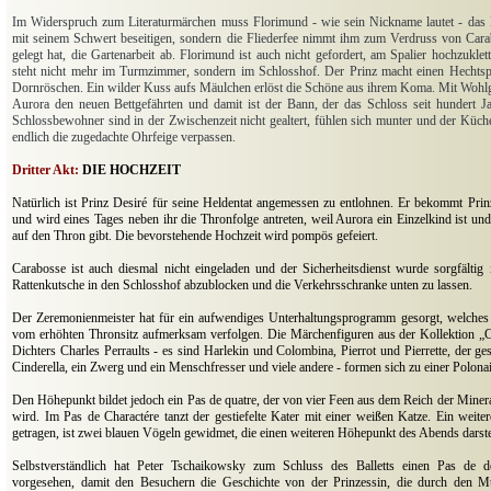
Im Widerspruch zum Literaturmärchen muss Florimund - wie sein Nickname lautet - das 
mit seinem Schwert beseitigen, sondern die Fliederfee nimmt ihm zum Verdruss von Carab
gelegt hat, die Gartenarbeit ab. Florimund ist auch nicht gefordert, am Spalier hochzuklet
steht nicht mehr im Turmzimmer, sondern im Schlosshof. Der Prinz macht einen Hechtsp
Dornröschen. Ein wilder Kuss aufs Mäulchen erlöst die Schöne aus ihrem Koma. Mit Wohlgef
Aurora den neuen Bettgefährten und damit ist der Bann, der das Schloss seit hundert J
Schlossbewohner sind in der Zwischenzeit nicht gealtert, fühlen sich munter und der Kü
endlich die zugedachte Ohrfeige verpassen.
Dritter Akt:
DIE HOCHZEIT
Natürlich ist Prinz Desiré für seine Heldentat angemessen zu entlohnen. Er bekommt Pri
und wird eines Tages neben ihr die Thronfolge antreten, weil Aurora ein Einzelkind ist un
auf den Thron gibt. Die bevorstehende Hochzeit wird pompös gefeiert.
Carabosse ist auch diesmal nicht eingeladen und der Sicherheitsdienst wurde sorgfältig in
Rattenkutsche in den Schlosshof abzublocken und die Verkehrsschranke unten zu lassen.
Der Zeremonienmeister hat für ein aufwendiges Unterhaltungsprogramm gesorgt, welches
vom erhöhten Thronsitz aufmerksam verfolgen. Die Märchenfiguren aus der Kollektion „C
Dichters Charles Perraults - es sind Harlekin und Colombina, Pierrot und Pierrette, der ges
Cinderella, ein Zwerg und ein Menschfresser und viele andere - formen sich zu einer Polonai
Den Höhepunkt bildet jedoch ein Pas de quatre, der von vier Feen aus dem Reich der Minera
wird. Im Pas de Charactére tanzt der gestiefelte Kater mit einer weißen Katze. Ein weiter
getragen, ist zwei blauen Vögeln gewidmet, die einen weiteren Höhepunkt des Abends darste
Selbstverständlich hat Peter Tschaikowsky zum Schluss des Balletts einen Pas de d
vorgesehen, damit den Besuchern die Geschichte von der Prinzessin, die durch den M