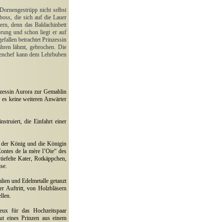
Dornengestrüpp nicht selbst
oss, die sich auf die Lauer
tern, denn das Baldachinbett
rung und schon liegt er auf
allen betrachtet Prinzessin
ahren lähmt, gebrochen. Die
chenchef kann dem Lehrbuben
nzessin Aurora zur Gemahlin
d es keine weiteren Anwärter
struiert, die Einfahrt einer
 der König und die Königin
ontes de la mère l’Oie“ des
tiefelte Kater, Rotkäppchen,
se.
lien und Edelmetalle getanzt
er Auftritt, von Holzbläsern
llen.
eux für das Hochzeitspaar
ut eines Prinzen aus einem