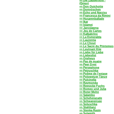
=> Die Zauberflöte -
(Drigo)
=> Don Quichotte
=> Dornröschen
=> Echo und Narziss
=> Francesca da Rimini
=> Husarenballade
=> Ikar
=> Islamej
=> Jaroslawna
=> Jeu de Cartes
=> Kalkabrino
=> La Esmeralda
=> Laurentia
=> Le Chout
=> Le Sacre du Printemps
=> Leutnant Kije
=> Liebe für Liebe
=> Liebeslist
=> Orpheus
=> Pas de quatre
=> Peer Gynt
=> Persephone
=> Petruschka
=> Poème de l'extase
=> Polowetzer Tänze
=> Pulcinella
=> Raymonda
=> Reinecke Fuchs
=> Romeo und Julia
=> Roter Mohn
=> Salambo
=> Scheherazade
=> Schwanensee
=> Soluschka
=> Stahltanz
=> Stenka Rasin
=> Sulamith