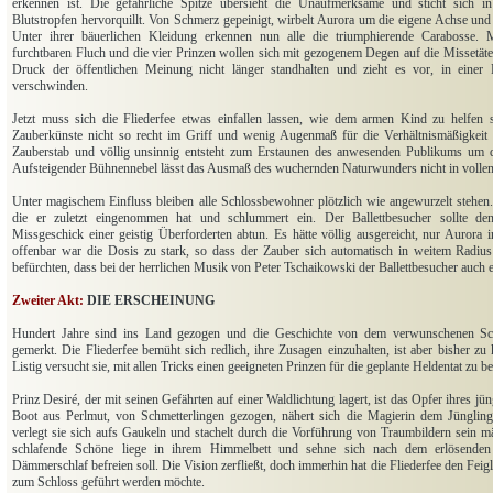
erkennen ist. Die gefährliche Spitze übersieht die Unaufmerksame und sticht sich 
Blutstropfen hervorquillt. Von Schmerz gepeinigt, wirbelt Aurora um die eigene Achse und
Unter ihrer bäuerlichen Kleidung erkennen nun alle die triumphierende Carabosse. 
furchtbaren Fluch und die vier Prinzen wollen sich mit gezogenem Degen auf die Missetäte
Druck der öffentlichen Meinung nicht länger standhalten und zieht es vor, in einer
verschwinden.
Jetzt muss sich die Fliederfee etwas einfallen lassen, wie dem armen Kind zu helfen s
Zauberkünste nicht so recht im Griff und wenig Augenmaß für die Verhältnismäßigkeit d
Zauberstab und völlig unsinnig entsteht zum Erstaunen des anwesenden Publikums um de
Aufsteigender Bühnennebel lässt das Ausmaß des wuchernden Naturwunders nicht in voll
Unter magischem Einfluss bleiben alle Schlossbewohner plötzlich wie angewurzelt stehen. 
die er zuletzt eingenommen hat und schlummert ein. Der Ballettbesucher sollte den
Missgeschick einer geistig Überforderten abtun. Es hätte völlig ausgereicht, nur Aurora 
offenbar war die Dosis zu stark, so dass der Zauber sich automatisch in weitem Radius ve
befürchten, dass bei der herrlichen Musik von Peter Tschaikowski der Ballettbesucher auch e
Zweiter Akt:
DIE ERSCHEINUNG
Hundert Jahre sind ins Land gezogen und die Geschichte von dem verwunschenen Schl
gemerkt. Die Fliederfee bemüht sich redlich, ihre Zusagen einzuhalten, ist aber bisher z
Listig versucht sie, mit allen Tricks einen geeigneten Prinzen für die geplante Heldentat zu be
Prinz Desiré, der mit seinen Gefährten auf einer Waldlichtung lagert, ist das Opfer ihres j
Boot aus Perlmut, von Schmetterlingen gezogen, nähert sich die Magierin dem Jüngling
verlegt sie sich aufs Gaukeln und stachelt durch die Vorführung von Traumbildern sein m
schlafende Schöne liege in ihrem Himmelbett und sehne sich nach dem erlösenden
Dämmerschlaf befreien soll. Die Vision zerfließt, doch immerhin hat die Fliederfee den Feigl
zum Schloss geführt werden möchte.