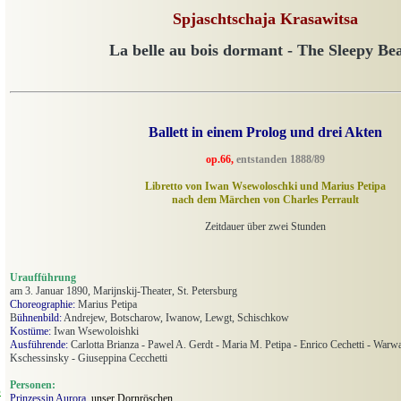
Spjaschtschaja Krasawitsa
La belle au bois dormant - The Sleepy Be
Ballett in einem Prolog und drei Akten
op.66,
entstanden 1888/89
Libretto von Iwan Wsewoloschki und Marius Petipa
nach dem Märchen von Charles Perrault
Zeitdauer über zwei Stunden
Uraufführung
am 3. Januar 1890, Marijnskij-Theater, St. Petersburg
Choreographie:
Marius Petipa
B
ühnenbild:
Andrejew, Botscharow, Iwanow, Lewgt, Schischkow
Kostüme:
Iwan Wsewoloishki
Ausführende:
Carlotta Brianza - Pawel A. Gerdt - Maria M. Petipa - Enrico Cechetti - Warwar
Kschessinsky - Giuseppina Cecchetti
Personen:
o
Prinzessin Aurora,
unser Dornröschen