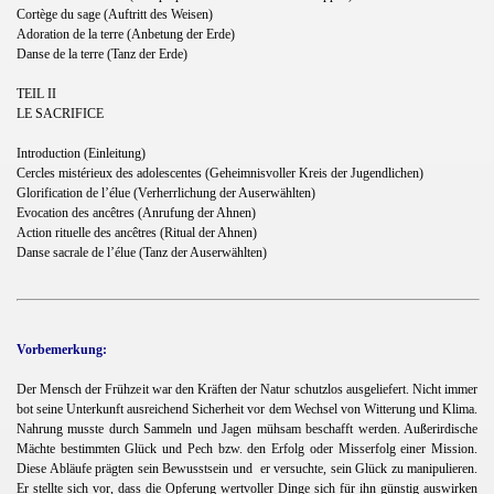
Cortège du sage (Auftritt des Weisen)
Adoration de la terre (Anbetung der Erde)
Danse de la terre (Tanz der Erde)
TEIL II
LE SACRIFICE
Introduction (Einleitung)
Cercles mistérieux des adolescentes (Geheimnisvoller Kreis der Jugendlichen)
Glorification de l’élue (Verherrlichung der Auserwählten)
Evocation des ancêtres (Anrufung der Ahnen)
Action rituelle des ancêtres (Ritual der Ahnen)
Danse sacrale de l’élue (Tanz der Auserwählten)
Vorbemerkung:
Der Mensch der Frühzeit war den Kräften der Natur schutzlos ausgeliefert. Nicht immer
bot seine Unterkunft ausreichend Sicherheit vor dem Wechsel von Witterung und Klima.
Nahrung musste durch Sammeln und Jagen mühsam beschafft werden. Außerirdische
Mächte bestimmten Glück und Pech bzw. den Erfolg oder Misserfolg einer Mission.
Diese Abläufe prägten sein Bewusstsein und
er versuchte, sein Glück zu manipulieren.
Er stellte sich vor, dass die Opferung wertvoller Dinge sich für ihn günstig auswirken