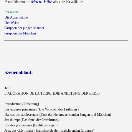
Ausführende:
Maria Piltz
als die Erwählte
Personen:
Die Auserwählte
Der Weise
Gruppen der jungen Männer
Gruppen der Mädchen
Szenenablauf:
Teil I
L’ADORATION DE LA TERRE
(DIE ANBETUNG DER ERDE)
Introduction (Einleitung)
Les augures printaniers (Die Vorboten des Frühlings)
Dances des adolescentes (Tanz der Heranwachsenden Jungen und Mädchen)
Jeu du rapt (Das Spiel der Entführung)
Rondes printanières (Frühlingsreigen)
Jeux des cités rivales (Kampfspiele der rivalisierenden Gruppen)