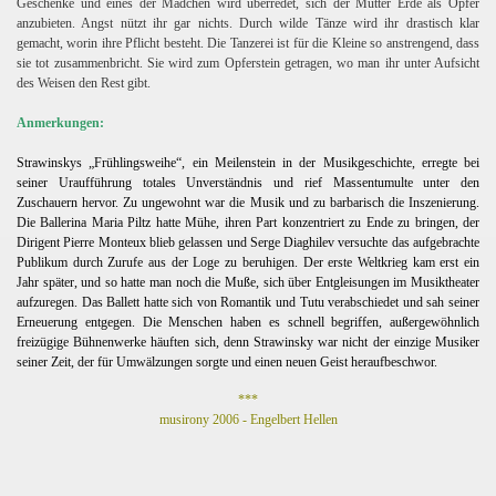
Geschenke und eines der Mädchen wird überredet, sich der Mutter Erde als Opfer
anzubieten. Angst nützt ihr gar nichts. Durch wilde Tänze wird ihr drastisch klar
gemacht, worin ihre Pflicht besteht. Die Tanzerei ist für die Kleine so anstrengend, dass
sie tot zusammenbricht. Sie wird zum Opferstein getragen, wo man ihr unter Aufsicht
des Weisen den Rest gibt.
Anmerkungen:
Strawinskys „Frühlingsweihe“, ein Meilenstein in der Musikgeschichte, erregte bei
seiner Uraufführung totales Unverständnis und rief Massentumulte unter den
Zuschauern hervor. Zu ungewohnt war die Musik und zu barbarisch die Inszenierung.
Die Ballerina Maria Piltz hatte Mühe, ihren Part konzentriert zu Ende zu bringen, der
Dirigent Pierre Monteux blieb gelassen und Serge Diaghilev versuchte das aufgebrachte
Publikum durch Zurufe aus der Loge zu beruhigen. Der erste Weltkrieg kam erst ein
Jahr später, und so hatte man noch die Muße, sich über Entgleisungen im Musiktheater
aufzuregen. Das Ballett hatte sich von Romantik und Tutu verabschiedet und sah seiner
Erneuerung entgegen. Die Menschen haben es schnell begriffen, außergewöhnlich
freizügige Bühnenwerke häuften sich, denn Strawinsky war nicht der einzige Musiker
seiner Zeit, der für Umwälzungen sorgte und einen neuen Geist heraufbeschwor.
***
musirony 2006 - Engelbert Hellen