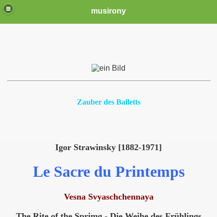
musirony
Zauber des Balletts
Igor Strawinsky [1882-1971]
Le Sacre du Printemps
Vesna Svyaschchennaya
The Rite of the Sprimg - Die Weihe des Frühlings