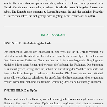
könnte. Um einen Ansprechpartner zu haben, erfand er Gottheiten oder personifizierte
Naturkräfte, denen er unterstellte, an seinen
oftmals abstrusen Opfergaben Interesse zu
haben. Die Einbuße geht meistens zu Lasten Einzelner, die sich der tödlichen Prozedur
zu unterziehen hatten, um sich gefragt oder ungefragt dem Gemeinwohl zu opfern.
rai
INHALTSANGABE
ERSTES BILD:
Die Anbetung der Erde
Das Bühnenbild versetzt den Zuschauer in eine Welt, die ihn in Unruhe versetzt. Sie
führt ihn ins alte Russland und lässt ihn an einem heidnischen Opferritus teilnehmen.
Die dämonischen Kräfte der Natur werden durch Symbole dargestellt. Jünglinge und
Mädchen bilden einen Reigen und erwarten die Vorboten des Frühlings. Die Stimmung
ist zunächst lyrisch, schlägt aber um, sobald die Entführung der Mädchen simuliert wird.
Zwei männliche Gruppen rivalisieren miteinander. Die Alten, denen man Weisheit
unterstellt, versuchen zu schlichten. Sie empfehlen, die Erde anzubeten, die sie trägt und
ernährt. Diese freut sich über die fromme Gesinnung, dass sie selbst anfängt, zu tanzen.
ZWEITES BILD:
Das Opfer
Man besinnt sich auf die Ursache, weshalb man eigentlich zusammen
gekommen ist und
diskutiert über den Ritus einer Opferhandlung. Jungfrauen sind offenbar wertvolle