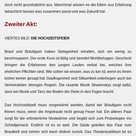
doch nicht grundsätzlich aus.
Manchmal wissen es die Eltern aus Erfahrung
tatsächlich besser was zusammen passt und was Zukunft hat.
Zweiter Akt:
rai
VIERTES BILD:
DIE HOCHZEITSFEIER
Braut und Bräutigam haben Gelegenheit erhalten, sich ein wenig zu
beschnuppern. Der erste Kuss ist fällig und bereitet Wohlbehagen. Geschickt
bringen die Erfahrenen den jungen Leuten verbal bei, welches ihre
ehelichen Pflichten sind. Wie sollen sie wissen, was zu tun ist, wenn es ihnen
bisher keiner gesagt hat. Gepflogenheit und Sittsamkeit unterliegen auch bei
Verheirateten strengen Regeln. Die rasante Musik Strawinskys sorgt dafür,
dass bei Musik und Tanz der Boden der Diele in den Fugen kracht.
Das Hochzeitsbett muss vorgewärmt werden, damit der Bräutigam nicht
frieren muss, wenn die Angetraute nicht genug Feuer hat. Ein älteres Paar
sorgt für die erforderliche Nestwärme und begibt sich zum Probeliegen ins
Schlafgemach. Endlich ist es so weit. Die Gäste geleiten das Paar zum
Brautbett und ziehen sich dann diskret zurück. Das Theaterpublikum tut es