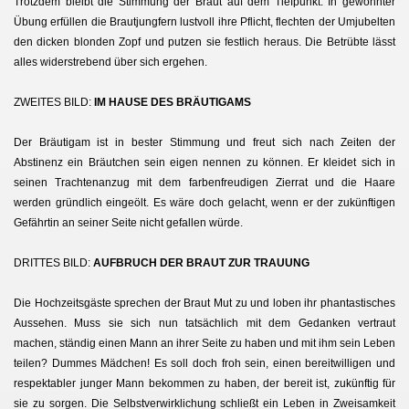
Trotzdem bleibt die Stimmung der Braut auf dem Tiefpunkt. In gewohnter
Übung erfüllen die Brautjungfern lustvoll ihre Pflicht, flechten der Umjubelten
den dicken blonden Zopf und putzen sie festlich heraus. Die Betrübte lässt
alles widerstrebend über sich ergehen.
ZWEITES BILD:
IM HAUSE DES BRÄUTIGAMS
Der Bräutigam ist in bester Stimmung und freut sich nach Zeiten der
Abstinenz ein Bräutchen sein eigen nennen zu können. Er kleidet sich in
seinen Trachtenanzug mit dem farbenfreudigen Zierrat und die Haare
werden gründlich eingeölt. Es wäre doch gelacht, wenn er der zukünftigen
Gefährtin an seiner Seite nicht gefallen würde.
DRITTES BILD:
AUFBRUCH DER BRAUT ZUR TRAUUNG
Die Hochzeitsgäste sprechen der Braut Mut zu und loben ihr phantastisches
Aussehen. Muss sie sich nun tatsächlich mit dem Gedanken vertraut
machen, ständig einen Mann an ihrer Seite zu haben und mit ihm sein Leben
teilen? Dummes Mädchen! Es soll doch froh sein, einen bereitwilligen und
respektabler junger Mann bekommen zu haben, der bereit ist, zukünftig für
sie zu sorgen. Die Selbstverwirklichung schließt ein Leben in Zweisamkeit