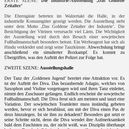
ERSTE SZENE:
Die Industrie-Ausstellung ‚Das Goldene
Zeitalter’
Die Ehrengäste betreten im Walzertakt die Halle, in der
industrielle Konsumgüter gezeigt werden. Die Ausstellung steht
unter dem Motto ‚Das Goldene Zeitalter der Industrie’. Die
Besichtigung der Vitrinen verursacht viel Lärm. Die Wichtigkeit
der Ausstellung wird durch den Besuch einer sowjetischen
Fußballmannschaft besonders betont. Ein Werbeagent hat sich als
Hindu verkleidet und zeigt seine Tanzkünste.
Abwechslung bringt
anschließend ein simulierter Boxkampf. Es kommt zu
Übergriffen, was den Auftritt der Polizei zur Folge hat.
ZWEITE SZENE:
Ausstellungshalle
Der Tanz der ‚Goldenen Jugend’ bereitet eine Attraktion vor. Es
ist der Auftritt der Diva. Das bezaubernde Adagio, welches von
Saxophon und Violine vorgetragen wird und ihren Tanz einleitet,
nimmt den Zuschauer gefangen. Endlich erscheint die sowjetische
Fußballmannschaft. Die Diva freut sich am meisten und tanzt eine
Variation. Der sowjetischen Teamleiter muss inständig gebeten
werden, bevor er sich herablässt, um mit der Diva einen Pas de
deux hinzulegen. Ist sie ihm zu dekadent? Besonders gut setzt er
seine Schritte nicht, denn die Diva wendet ihre Aufmerksamkeit
bald dem Faschisten zu, der nicht weiß, was Disziplin überhaupt