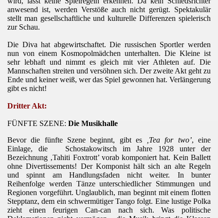
wird, lässt keine Spielregeln erkennen. Da kein Schiedsrichter
anwesend ist, werden Verstöße auch nicht gerügt. Spektakulär
stellt man gesellschaftliche und kulturelle Differenzen spielerisch
zur Schau.
Die Diva hat abgewirtschaftet. Die russischen Sportler werden
nun von einem Kosmopolmädchen unterhalten. Die Kleine ist
sehr lebhaft und nimmt es gleich mit vier Athleten auf. Die
Mannschaften streiten und versöhnen sich. Der zweite Akt geht zu
Ende und keiner weiß, wer das Spiel gewonnen hat. Verlängerung
gibt es nicht!
Dritter Akt:
FÜNFTE SZENE:
Die Musikhalle
Bevor die fünfte Szene beginnt, gibt es
‚Tea for two’
, eine
Einlage, die
Schostakowitsch im Jahre 1928 unter der
Bezeichnung ‚Tahiti Foxtrott’ vorab komponiert hat. Kein Ballett
ohne Divertissements! Der Komponist hält sich an alte Regeln
und spinnt am Handlungsfaden nicht weiter. In bunter
Reihenfolge werden Tänze unterschiedlicher Stimmungen und
Regionen vorgeführt. Unglaublich, man beginnt mit einem flotten
Stepptanz, dem ein schwermütiger Tango folgt. Eine lustige Polka
zieht einen feurigen Can-can nach sich. Was politische