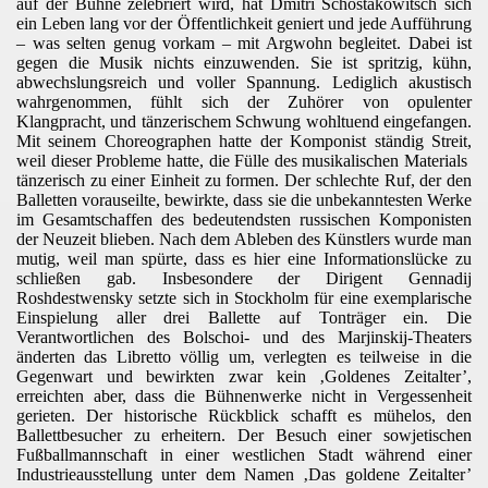
auf der Bühne zelebriert wird, hat Dmitri Schostakowitsch sich
ein Leben lang vor der Öffentlichkeit geniert und jede Aufführung
– was selten genug vorkam – mit Argwohn begleitet. Dabei ist
gegen die Musik nichts einzuwenden. Sie ist spritzig, kühn,
abwechslungsreich und voller Spannung. Lediglich akustisch
wahrgenommen, fühlt sich der Zuhörer von opulenter
Klangpracht, und tänzerischem Schwung wohltuend eingefangen.
Mit seinem Choreographen hatte der Komponist ständig Streit,
weil dieser Probleme hatte, die Fülle des musikalischen Materials
tänzerisch zu einer Einheit zu formen. Der schlechte Ruf, der den
Balletten vorauseilte, bewirkte, dass sie die unbekanntesten Werke
im Gesamtschaffen des bedeutendsten russischen Komponisten
der Neuzeit blieben. Nach dem Ableben des Künstlers wurde man
mutig, weil man spürte, dass es hier eine Informationslücke zu
schließen gab. Insbesondere der Dirigent Gennadij
Roshdestwensky setzte sich in Stockholm für eine exemplarische
Einspielung aller drei Ballette auf Tonträger ein. Die
Verantwortlichen des Bolschoi- und des Marjinskij-Theaters
änderten das Libretto völlig um, verlegten es teilweise in die
Gegenwart und bewirkten zwar kein ‚Goldenes Zeitalter’,
erreichten aber, dass die Bühnenwerke nicht in Vergessenheit
gerieten. Der historische Rückblick schafft es mühelos, den
Ballettbesucher zu erheitern. Der Besuch einer sowjetischen
Fußballmannschaft in einer westlichen Stadt während einer
Industrieausstellung unter dem Namen ‚Das goldene Zeitalter’