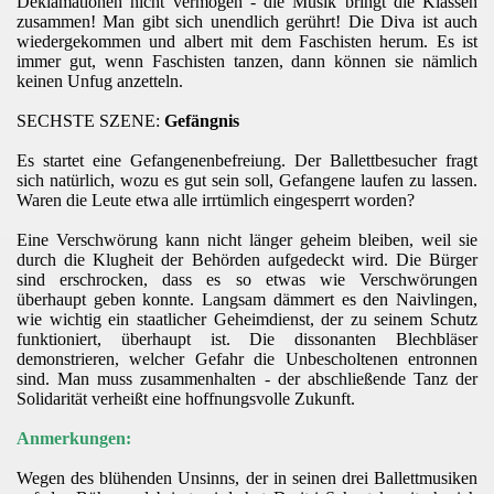
Deklamationen nicht vermögen - die Musik bringt die Klassen
zusammen! Man gibt sich unendlich gerührt! Die Diva ist auch
wiedergekommen und albert mit dem Faschisten herum. Es ist
immer gut, wenn Faschisten tanzen, dann können sie nämlich
keinen Unfug anzetteln.
SECHSTE SZENE:
Gefängnis
Es startet eine Gefangenenbefreiung. Der Ballettbesucher fragt
sich natürlich, wozu es gut sein soll, Gefangene laufen zu lassen.
Waren die Leute etwa alle irrtümlich eingesperrt worden?
Eine Verschwörung kann nicht länger geheim bleiben, weil sie
durch die Klugheit der Behörden aufgedeckt wird. Die Bürger
sind erschrocken, dass es so etwas wie Verschwörungen
überhaupt geben konnte. Langsam dämmert es den Naivlingen,
wie wichtig ein staatlicher Geheimdienst, der zu seinem Schutz
funktioniert, überhaupt ist. Die dissonanten Blechbläser
demonstrieren, welcher Gefahr die Unbescholtenen entronnen
sind. Man muss zusammenhalten - der abschließende Tanz der
Solidarität verheißt eine hoffnungsvolle Zukunft.
Anmerkungen:
Wegen des blühenden Unsinns, der in seinen drei Ballettmusiken