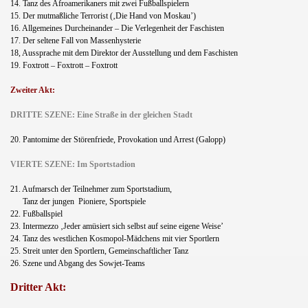
14. Tanz des Afroamerikaners mit zwei Fußballspielern
15. Der mutmaßliche Terrorist (‚Die Hand von Moskau’)
16. Allgemeines Durcheinander – Die Verlegenheit der Faschisten
17. Der seltene Fall von Massenhysterie
18, Aussprache mit dem Direktor der Ausstellung und dem Faschisten
19. Foxtrott – Foxtrott – Foxtrott
Zweiter Akt:
DRITTE SZENE: Eine Straße in der gleichen Stadt
20. Pantomime der Störenfriede, Provokation und Arrest (Galopp)
VIERTE SZENE: Im Sportstadion
21. Aufmarsch der Teilnehmer zum Sportstadium,
Tanz der jungen
Pioniere, Sportspiele
22. Fußballspiel
23. Intermezzo ‚Jeder amüsiert sich selbst auf seine eigene Weise’
24. Tanz des westlichen Kosmopol-Mädchens mit vier Sportlern
25. Streit unter den Sportlern, Gemeinschaftlicher Tanz
26. Szene und Abgang des Sowjet-Teams
Dritter Akt: