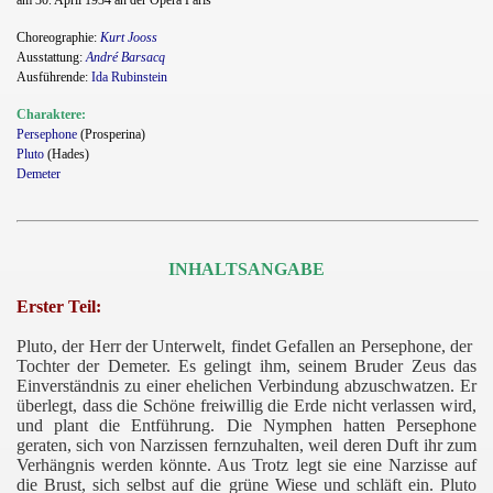
am 30. April 1934 an der Opéra Paris
Choreographie:
Kurt Jooss
Ausstattung:
André Barsacq
Ausführende:
Ida Rubinstein
Charaktere:
Persephone
(Prosperina)
Pluto
(Hades)
Demeter
INHALTSANGABE
Erster Teil:
Pluto, der Herr der Unterwelt, findet Gefallen an Persephone, der
Tochter der Demeter. Es gelingt ihm, seinem Bruder Zeus
das
Einverständnis zu einer ehelichen Verbindung abzuschwatzen. Er
überlegt, dass die Schöne freiwillig die Erde nicht verlassen wird,
und plant die Entführung. Die Nymphen hatten Persephone
geraten, sich von Narzissen fernzuhalten, weil deren Duft ihr zum
Verhängnis werden könnte. Aus Trotz legt sie eine Narzisse auf
die Brust, sich selbst auf die grüne Wiese und schläft ein. Pluto