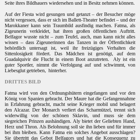
Seite ihres Bildhauers wiedersehen und in Besitz nehmen können.
Auf der Fiesta wird gesungen und getanzt – der Besucher möge
nicht vergessen, dass er sich im Ballett-Theater befindet – und der
Marokkaner kann sein Traumbild ausfindig machen. Fatma, als
rai
Zigeunerin verkleidet, hat ihren großen öffentlichen Auftritt.
Belfagor wusste nicht – zum Teufel, auch, man kann nicht alles
wissen – dass Zigeunerinnen das Tanzen in der Öffentlichkeit
behördlich untersagt ist, weil ihr freizügiges Verhalten die
Sittenlosigkeit fördert. Das Mädchen ist genötigt, auf dem
Guadalquivir die Flucht in einem Boot anzutreten.
Aly ist ein
guter Sportler, nimmt die Verfolgung auf und schwimmt, von
Liebesglut getrieben, hinterher.
DRITTES BILD
Fatma wird von den Ordnungshütern eingefangen und vor den
König von Spanien gebracht. Der Maure hat die Gefangennahme
in Erfahrung gebracht, macht seine Krieger mobil und belagert
den Alcazar. Der Monarch verliert das Scharmützel, trennt sich
widerwillig von der schönen Sklavin, und muss sie dem
siegreichen Prinzen aushändigen. Aly bietet der Geliebten Hand,
Herz und Thron. Als Belohnung soll sie ihn lieben und für immer
bei ihm bleiben. Kann Fatma ein solches Angebot ausschlagen?
Sie übertritt das Gebot Belfagors und hat die Konsequenz zu