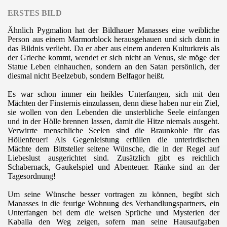
ERSTES BILD
Ähnlich Pygmalion hat der Bildhauer Manasses eine weibliche
Person aus einem Marmorblock herausgehauen und sich dann in
das Bildnis verliebt. Da er aber aus einem anderen Kulturkreis als
der Grieche kommt, wendet er sich nicht an Venus, sie möge der
Statue Leben einhauchen, sondern an den Satan persönlich, der
diesmal nicht Beelzebub, sondern Belfagor heißt.
Es war schon immer ein heikles Unterfangen, sich mit den
Mächten der Finsternis einzulassen, denn diese haben nur ein Ziel,
sie wollen von den Lebenden die unsterbliche Seele einfangen
und in der Hölle brennen lassen, damit die Hitze niemals ausgeht.
Verwirrte menschliche Seelen sind die Braunkohle für das
Höllenfeuer! Als Gegenleistung erfüllen die unterirdischen
Mächte dem Bittsteller seltene Wünsche, die in der Regel auf
Liebeslust ausgerichtet sind. Zusätzlich gibt es reichlich
Schabernack, Gaukelspiel und Abenteuer. Ränke sind an der
Tagesordnung!
Um seine Wünsche besser vortragen zu können, begibt sich
Manasses in die feurige Wohnung des Verhandlungspartners, ein
Unterfangen bei dem die weisen Sprüche und Mysterien der
Kaballa den Weg zeigen, sofern man seine Hausaufgaben