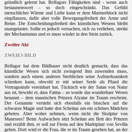
gründlich gelernt hat. Belfagors Fähigkeiten sind - wenn auch
bestaunenswert – so doch eingeschränkt. Das Gefühl
menschlicher Wärme und Liebe kann er dem Marmorblock nicht
einpflanzen, dafür aber volle Bewegungsfreiheit der Arme und
Beine. Die Entscheidungsfreiheit des künstlichen Wesens bleibt
unangetastet. Sollte es jedoch versuchen, sich zu verlieben, streikt
der Mechanismus und es muss wieder in den Stein zurück.
Zweiter Akt
ZWEIES BILD
Belfagor hat dem Bildhauer nicht deutlich gemacht, dass das
künstliche Wesen sich nicht zwingend ihm zuwenden muss,
sondern auch einem anderen Sterblichen seine Aufmerksamkeit
schenken kann, obwohl er mit seiner Seele als Pfand die
Vertragsstrafe vereinbart hat. Tückisch wie der Satan von Natur
aus ist, bewirkt er, dass Fatma – so wurde das wunderbare Wesen
benannt – dem maurischen Prinzen Alyatar im Traum erscheint.
Der Genannte versteht sich ebenfalls ein bisschen auf die
schwarze Magie und hatte den Scheitan um ein schönes Mädchen
gebeten. Aber woher nehmen, wenn nicht die Skulptur von
Manesses? Beim Aufwachen sitzt Scheitan am Bett des Prinzen
und erzählt ihm, er soll zur Fiesta auf den Marktplatz von Sevilla
gehen. Dort wird er die Frau, die er im Traum gesehen hat, an der