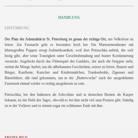
HANDLUNG
EINFÜHRUNG
Der Platz der Admiralität in St. Petersburg ist genau der richtige Ort,
um Volksfeste zu
feiern. Zur Fastnacht geht es besonders hoch her. Ein Marionettentheater mit
lebensgroßen Puppen erregt Aufmerksamkeit, weil dort Petruschka auftritt, der sich
lustig gibt, aber seine Traurigkeit unter Gesichtsbemalung und bunter Kostümierung
versteckt. Angelockt durch das Flötenspiel des Gauklers, der auch die Strippen zieht,
strömt die Menge herbei, um die altbekannten Geschichten, erneut zu hören. Bauern und
Bürger, Kaufleute, Kutscher und Kindermädchen, Trunkenbolde, Zigeuner und
Bärenführer, alle sind gekommen, um in der „Butterwoche“ nach der ausgedehnten
Fastenzeit einmal wieder so richtig ausgelassen zu sein.
Petruschka, bei den Italienern als Arlecchino und in deutschen Breiten als Kasper
bekannt, ist der Held des Tages, obwohl es bei ihm nicht viel zum Protzen gibt. Ständig
ist er der Verlierer und es nimmt sogar ein schlimmes Ende mit ihm.
ERSTES BILD