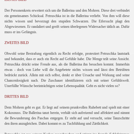
Der Personenkreis erweitert sich um die Ballerina und den Mohren. Diese drei verbindet
ein gemeinsames Schicksal. Petruschka ist in die Ballerina verliebt. Von ihm will diese
nichts wissen und bevorzugt den stupiden Schwarzen. Die Eifersucht plagt den
Abgewiesenen. Er randaliert und greift seinen überlegenen Widersacher tätlich an. Dafür
muss er ins Gefängnis.
ZWEITES BILD
Obwohl seine Bestrafung eigentlich zu Recht erfolgte, protestiert Petruschka lautstark
und bekundet, dass er auch ein Recht auf Gefühle habe. Die Menge teilt seine Ansicht.
Petruschka drückt seine Freude aus, als die Ballerina ihn besuchen kommt. Immerhin
etwas - doch von Liebe will die Angebetete nichts wissen und lässt den Betrübten
bedrückt zurück. Allein mit sich selbst, denkt er über Ursache und Wirkung und seine
Chancenlosigkeit nach. Die Zuschauer identifizieren sich mit seiner Gefühlswelt.
Unerfüllte Wünsche beeinträchtigen seine Lebensqualität. Geht es nicht vielen so?
DRITTES BILD
Dem Mohren geht es gut. Er liegt auf seinem prunkvollen Ruhebett und spielt mit einer
Kokosnuss. Die Ballerina tanzt herein, verhält sich aufreizend und affektiert und nimmt
die Bewunderung des Paschas entgegen. Er steht auf und versucht, seine Tanzschritte
den ihren anzugleichen. Dabei kommt es zu Tuchfühlung und Zärtlichkeit.