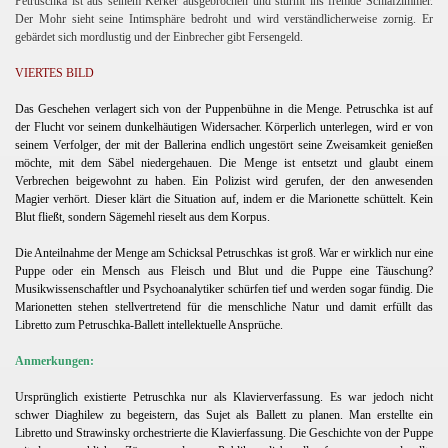
Petruschka ist aus seinem Kerker ausgebrochen und stürmt ins fremde Schlafzimmer.
Der Mohr sieht seine Intimsphäre bedroht und wird verständlicherweise zornig. Er
gebärdet sich mordlustig und der Einbrecher gibt Fersengeld.
VIERTES BILD
rai
Das Geschehen verlagert sich von der Puppenbühne in die Menge. Petruschka ist auf
der Flucht vor seinem dunkelhäutigen Widersacher. Körperlich unterlegen, wird er von
seinem Verfolger, der mit der Ballerina endlich ungestört seine Zweisamkeit genießen
möchte, mit dem Säbel niedergehauen. Die Menge ist entsetzt und glaubt einem
Verbrechen beigewohnt zu haben. Ein Polizist wird gerufen, der den anwesenden
Magier verhört. Dieser klärt die Situation auf, indem er die Marionette schüttelt. Kein
Blut fließt, sondern Sägemehl rieselt aus dem Korpus.
Die Anteilnahme der Menge am Schicksal Petruschkas ist groß. War er wirklich nur eine
Puppe oder ein Mensch aus Fleisch und Blut und die Puppe eine Täuschung?
Musikwissenschaftler und Psychoanalytiker schürfen tief und werden sogar fündig. Die
Marionetten stehen stellvertretend für die menschliche Natur und damit erfüllt das
Libretto zum Petruschka-Ballett intellektuelle Ansprüche.
Anmerkungen:
Ursprünglich existierte Petruschka nur als Klavierverfassung. Es war jedoch nicht
schwer Diaghilew zu begeistern, das Sujet als Ballett zu planen. Man erstellte ein
Libretto und Strawinsky orchestrierte die Klavierfassung. Die Geschichte von der Puppe