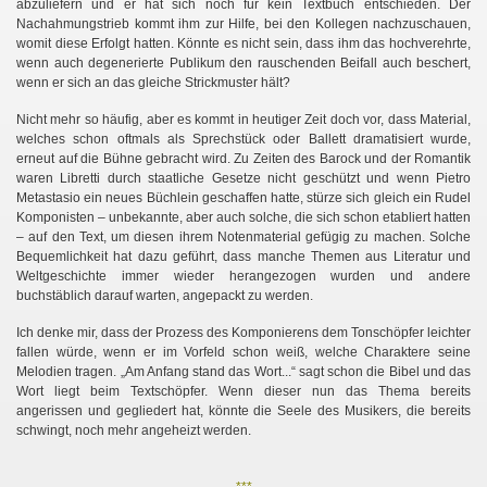
abzuliefern und er hat sich noch für kein Textbuch entschieden. Der
Nachahmungstrieb kommt ihm zur Hilfe, bei den Kollegen nachzuschauen,
womit diese Erfolgt hatten. Könnte es nicht sein, dass ihm das hochverehrte,
wenn auch degenerierte Publikum den rauschenden Beifall auch beschert,
wenn er sich an das gleiche Strickmuster hält?
Nicht mehr so häufig, aber es kommt in heutiger Zeit doch vor, dass Material,
welches schon oftmals als Sprechstück oder Ballett dramatisiert wurde,
erneut auf die Bühne gebracht wird. Zu Zeiten des Barock und der Romantik
waren Libretti durch staatliche Gesetze nicht geschützt und wenn Pietro
Metastasio ein neues Büchlein geschaffen hatte, stürze sich gleich ein Rudel
Komponisten – unbekannte, aber auch solche, die sich schon etabliert hatten
– auf den Text, um diesen ihrem Notenmaterial gefügig zu machen. Solche
Bequemlichkeit hat dazu geführt, dass manche Themen aus Literatur und
Weltgeschichte immer wieder herangezogen wurden und andere
buchstäblich darauf warten, angepackt zu werden.
Ich denke mir, dass der Prozess des Komponierens dem Tonschöpfer leichter
fallen würde, wenn er im Vorfeld schon weiß, welche Charaktere seine
Melodien tragen. „Am Anfang stand das Wort...“ sagt schon die Bibel und das
Wort liegt beim Textschöpfer. Wenn dieser nun das Thema bereits
angerissen und gegliedert hat, könnte die Seele des Musikers, die bereits
schwingt, noch mehr angeheizt werden.