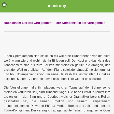
musirony
Nach einem Libretto wird gesucht – Der Komponist in der Verlegenheit
Einen Opernkomponisten stelle ich mir wie eine Hühnerhenne vor, die nicht
weiß, wann wie und wohin sie ihr Ei legen soll. Der Kopf und das Herz des
Tonschöpfers sind bis zum Bersten mit Melodien gefüllt, die drängen, das
Licht der Welt zu erblicken. Auf dem Piano spielt der Ungestüme sie herunter
und holt Notenpapier hervor, um seine Geistesblitze festzuhalten. Er hat es
eilig, das Material zu ordnen, bevor es seinem Hirn wieder entschwindet.
Die Vorstellungen, die ihn plagen, welcher Typus auf der Bühne seine
Melodien vorführen soll, sind zunächst vage. Die hohe Literatur kommt ihm
als erstes in den Sinn und er überlegt, welcher Dramatiker bereits Rollen
geschaffen hat, die seiner Emotion und seinem Temperament
entgegenkommen. Da wären Phädra, Medea, Romeo und Julia und oder die
Tudor-Königinnen. Der vertraglich ausgemachte Termin drängt, seine Oper