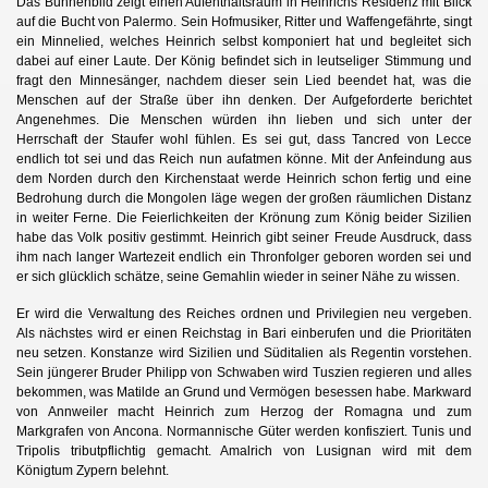
Das Bühnenbild zeigt einen Aufenthaltsraum in Heinrichs Residenz mit Blick
auf die Bucht von Palermo. Sein Hofmusiker, Ritter und Waffengefährte, singt
ein Minnelied, welches Heinrich selbst komponiert hat und begleitet sich
dabei auf einer Laute. Der König befindet sich in leutseliger Stimmung und
fragt den Minnesänger, nachdem dieser sein Lied beendet hat, was die
Menschen auf der Straße über ihn denken. Der Aufgeforderte berichtet
Angenehmes. Die Menschen würden ihn lieben und sich unter der
Herrschaft der Staufer wohl fühlen. Es sei gut, dass Tancred von Lecce
endlich tot sei und das Reich nun aufatmen könne. Mit der Anfeindung aus
dem Norden durch den Kirchenstaat werde Heinrich schon fertig und eine
Bedrohung durch die Mongolen läge wegen der großen räumlichen Distanz
in weiter Ferne. Die Feierlichkeiten der Krönung zum König beider Sizilien
habe das Volk positiv gestimmt. Heinrich gibt seiner Freude Ausdruck, dass
ihm nach langer Wartezeit endlich ein Thronfolger geboren worden sei und
er sich glücklich schätze, seine Gemahlin wieder in seiner Nähe zu wissen.
Er wird die Verwaltung des Reiches ordnen und Privilegien neu vergeben.
Als nächstes wird er einen Reichstag in Bari einberufen und die Prioritäten
neu setzen. Konstanze wird Sizilien und Süditalien als Regentin vorstehen.
Sein jüngerer Bruder Philipp von Schwaben wird Tuszien regieren und alles
bekommen, was Matilde an Grund und Vermögen besessen habe. Markward
von Annweiler macht Heinrich zum Herzog der Romagna und zum
Markgrafen von Ancona. Normannische Güter werden konfisziert. Tunis und
Tripolis tributpflichtig gemacht. Amalrich von Lusignan wird mit dem
Königtum Zypern belehnt.