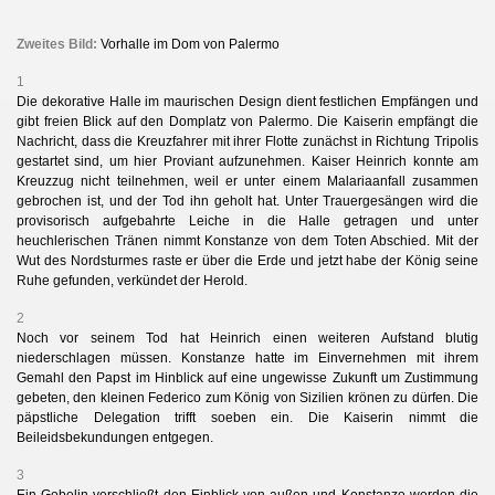
Zweites Bild:
Vorhalle im Dom von Palermo
1
Die dekorative Halle im maurischen Design dient festlichen Empfängen und
gibt freien Blick auf den Domplatz von Palermo. Die Kaiserin empfängt die
Nachricht, dass die Kreuzfahrer mit ihrer Flotte zunächst in Richtung Tripolis
gestartet sind, um hier Proviant aufzunehmen. Kaiser Heinrich konnte am
Kreuzzug nicht teilnehmen, weil er unter einem Malariaanfall zusammen
gebrochen ist, und der Tod ihn geholt hat. Unter Trauergesängen wird die
provisorisch aufgebahrte Leiche in die Halle getragen und unter
heuchlerischen Tränen nimmt Konstanze von dem Toten Abschied. Mit der
Wut des Nordsturmes raste er über die Erde und jetzt habe der König seine
Ruhe gefunden, verkündet der Herold.
2
Noch vor seinem Tod hat Heinrich einen weiteren Aufstand blutig
niederschlagen müssen. Konstanze hatte im Einvernehmen mit ihrem
Gemahl den Papst im Hinblick auf eine ungewisse Zukunft um Zustimmung
gebeten, den kleinen Federico zum König von Sizilien krönen zu dürfen. Die
päpstliche Delegation trifft soeben ein. Die Kaiserin nimmt die
Beileidsbekundungen entgegen.
3