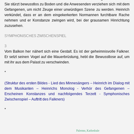
Sie stürzt bewusstlos zu Boden und die Anwesenden verziehen sich mit dem
Gefangenen, um nicht Zeuge einer unwürdigen Szene zu werden. Heinrich
verkündet, dass er an dem eingekerkerten Normannen furchtbare Rache
nehmen und er Konstanze zwingen wird, bei der grausamen Hinrichtung
zuzusehen.
SYMPHONISCHES ZWISCHENSPIEL
3
Vom Balkon her nähert sich eine Gestalt. Es ist der geheimnisvolle Falkner.
Er setzt seinen Vogel auf die Mauerbrüstung, hebt die Bewusstlose auf, um
mit ihr aus dem Palast zu verschwinden.
*
(Struktur des ersten Bildes - Lied des Minnesängers – Heinrich im Dialog mit
dem Musikanten – Heinrichs Monolog - Verhör des Gefangenen –
Erscheinen Konstanzes und nachfolgendes Terzett - Symphonisches
Zwischenspiel – Auftritt des Falkners)
*
Palermo, Kathedrale