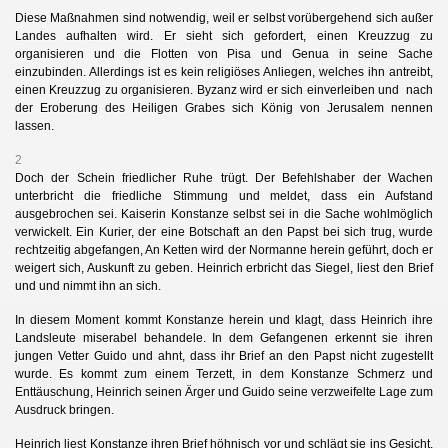
Diese Maßnahmen sind notwendig, weil er selbst vorübergehend sich außer
Landes aufhalten wird. Er sieht sich gefordert, einen Kreuzzug zu
organisieren und die Flotten von Pisa und Genua in seine Sache
einzubinden. Allerdings ist es kein religiöses Anliegen, welches ihn antreibt,
einen Kreuzzug zu organisieren. Byzanz wird er sich einverleiben und nach
der Eroberung des Heiligen Grabes sich König von Jerusalem nennen
lassen.
2
Doch der Schein friedlicher Ruhe trügt. Der Befehlshaber der Wachen
unterbricht die friedliche Stimmung und meldet, dass ein Aufstand
ausgebrochen sei. Kaiserin Konstanze selbst sei in die Sache wohlmöglich
verwickelt. Ein Kurier, der eine Botschaft an den Papst bei sich trug, wurde
rechtzeitig abgefangen, An Ketten wird der Normanne herein geführt, doch er
weigert sich, Auskunft zu geben. Heinrich erbricht das Siegel, liest den Brief
und und nimmt ihn an sich.
In diesem Moment kommt Konstanze herein und klagt, dass Heinrich ihre
Landsleute miserabel behandele. In dem Gefangenen erkennt sie ihren
jungen Vetter Guido und ahnt, dass ihr Brief an den Papst nicht zugestellt
wurde. Es kommt zum einem Terzett, in dem Konstanze Schmerz und
Enttäuschung, Heinrich seinen Ärger und Guido seine verzweifelte Lage zum
Ausdruck bringen.
Heinrich liest Konstanze ihren Brief höhnisch vor und schlägt sie ins Gesicht.