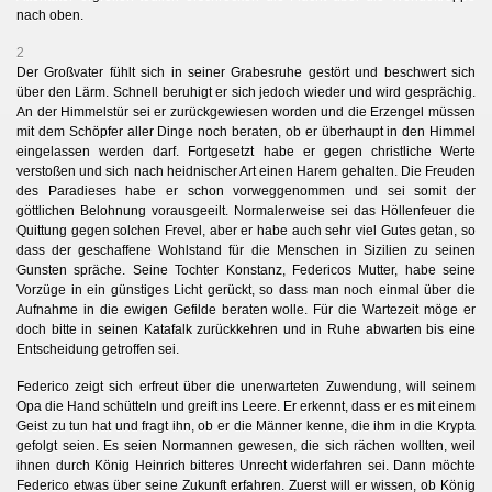
nach oben.
2
Der Großvater fühlt sich in seiner Grabesruhe gestört und beschwert sich
über den Lärm. Schnell beruhigt er sich jedoch wieder und wird gesprächig.
An der Himmelstür sei er zurückgewiesen worden und die Erzengel müssen
mit dem Schöpfer aller Dinge noch beraten, ob er überhaupt in den Himmel
eingelassen werden darf. Fortgesetzt habe er gegen christliche Werte
verstoßen und sich nach heidnischer Art einen Harem gehalten. Die Freuden
des Paradieses habe er schon vorweggenommen und sei somit der
göttlichen Belohnung vorausgeeilt. Normalerweise sei das Höllenfeuer die
Quittung gegen solchen Frevel, aber er habe auch sehr viel Gutes getan, so
dass der geschaffene Wohlstand für die Menschen in Sizilien zu seinen
Gunsten spräche. Seine Tochter Konstanz, Federicos Mutter, habe seine
Vorzüge in ein günstiges Licht gerückt, so dass man noch einmal über die
Aufnahme in die ewigen Gefilde beraten wolle. Für die Wartezeit möge er
doch bitte in seinen Katafalk zurückkehren und in Ruhe abwarten bis eine
Entscheidung getroffen sei.
Federico zeigt sich erfreut über die unerwarteten Zuwendung, will seinem
Opa die Hand schütteln und greift ins Leere. Er erkennt, dass er es mit einem
Geist zu tun hat und fragt ihn, ob er die Männer kenne, die ihm in die Krypta
gefolgt seien. Es seien Normannen gewesen, die sich rächen wollten, weil
ihnen durch König Heinrich bitteres Unrecht widerfahren sei. Dann möchte
Federico etwas über seine Zukunft erfahren. Zuerst will er wissen, ob König