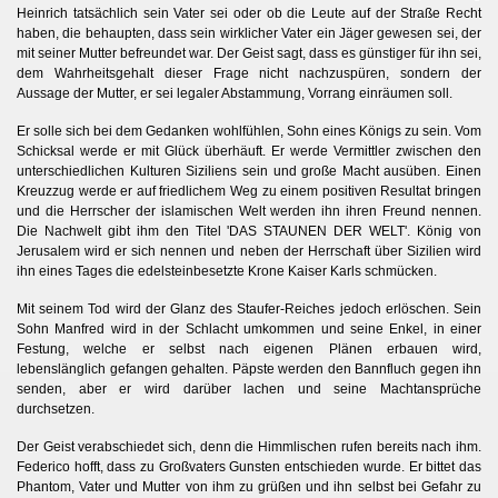
Heinrich tatsächlich sein Vater sei oder ob die Leute auf der Straße Recht
haben, die behaupten, dass sein wirklicher Vater ein Jäger gewesen sei, der
mit seiner Mutter befreundet war.
Der Geist sagt, dass es günstiger für ihn sei,
dem Wahrheitsgehalt dieser Frage nicht nachzuspüren, sondern der
Aussage der Mutter, er sei legaler Abstammung, Vorrang einräumen soll.
Er solle sich bei dem Gedanken wohlfühlen, Sohn eines Königs zu sein. Vom
Schicksal werde er mit Glück überhäuft. Er werde Vermittler zwischen den
unterschiedlichen Kulturen Siziliens sein und große Macht ausüben. Einen
Kreuzzug werde er auf friedlichem Weg zu einem positiven Resultat bringen
und die Herrscher der islamischen Welt werden ihn ihren Freund nennen.
Die Nachwelt gibt ihm den Titel 'DAS STAUNEN DER WELT'. König von
Jerusalem wird er sich nennen und neben der Herrschaft über Sizilien wird
ihn eines Tages die edelsteinbesetzte Krone Kaiser Karls schmücken.
Mit seinem Tod wird der Glanz des Staufer-Reiches jedoch erlöschen. Sein
Sohn Manfred wird in der Schlacht umkommen und seine Enkel, in einer
Festung, welche er selbst nach eigenen Plänen erbauen wird,
lebenslänglich gefangen gehalten. Päpste werden den Bannfluch gegen ihn
senden, aber er wird darüber lachen und seine Machtansprüche
durchsetzen.
Der Geist verabschiedet sich, denn die Himmlischen rufen bereits nach ihm.
Federico hofft, dass zu Großvaters Gunsten entschieden wurde. Er bittet das
Phantom, Vater und Mutter von ihm zu grüßen und ihn selbst bei Gefahr zu