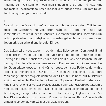
seine Königin. Das Baby sollte ohnehin nicht im Normannenpalast von
Palermo zur Welt kommen, weil man Intrigen und Schaden für das Kind
befürchtete. Zwei berittene Boten machen sich auf den Weg, um dem Kaiser
das freudige Ereignis zu verkünden.
3
Dienerinnen entfalten ein großes Laken und heben es vor dem Zelteingang
hoch, um Constanze zu verdecken, während sie das Kind stillt. Die
verheirateten Frauen dürfen zuschauen, die Männer und das Opernpublikum
nicht. Spielsachen und Babykleidung werden gebracht und vor dem Laken
deponiert. Man scherzt und ist guter Dinge.
Das Laken wird weggezogen, nachdem das Baby seinen Durst gestillt hat.
Die glückliche Mutter zeigt es dem Volk und übergibt das Baby dann der
Herzogin in Obhut. Konstanze erklärt, dass sie ihr Baby selbst stillen und die
Herzogin bei der Pflege sie beraten wird. Die Frauen des Dorfes seien bei
der Geburt dabei gewesen und können bezeugen, dass Federico der wahre
Erbe des Königreiches Sizilien ist. Konstanze befürchtet, dass ihre
zehnjährige Kinderlosigkeit während der Ehe mit Heinrich auf Misstrauen
stößt. Sie befürchtet Ränke der politischen Opposition. Deshalb habe sie ihr
Kind in aller Öffentlichkeit zur Welt gebracht, damit alle Frauen des Ortes ihre
Niederkunft bezeugen können. Niemand soll nachträglich behaupten, dass
der Säugling ein geraubtes Kind und zu ihr ins Bett gelegt worden sei. Vor
ihrer Ehe war sie Novizin in einem Kloster und hatte von Papst Coelestin die
Erlaubnis eingeholt, vom Zölibat befreit zu werden.