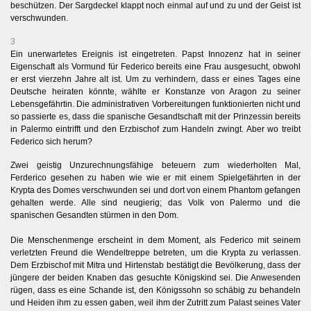
beschützen. Der Sargdeckel klappt noch einmal auf und zu und der Geist ist
verschwunden.
3
Ein unerwartetes Ereignis ist eingetreten. Papst Innozenz hat in seiner
Eigenschaft als Vormund für Federico bereits eine Frau ausgesucht, obwohl
er erst vierzehn Jahre alt ist. Um zu verhindern, dass er eines Tages eine
Deutsche heiraten könnte, wählte er Konstanze von Aragon zu seiner
Lebensgefährtin. Die administrativen Vorbereitungen funktionierten nicht und
so passierte es, dass die spanische Gesandtschaft mit der Prinzessin bereits
in Palermo eintrifft und den Erzbischof zum Handeln zwingt. Aber wo treibt
Federico sich herum?
Zwei geistig Unzurechnungsfähige beteuern zum wiederholten Mal,
Ferderico gesehen zu haben wie wie er mit einem Spielgefährten in der
Krypta des Domes verschwunden sei und dort von einem Phantom gefangen
gehalten werde. Alle sind neugierig; das Volk von Palermo und die
spanischen Gesandten stürmen in den Dom.
Die Menschenmenge erscheint in dem Moment, als Federico mit seinem
verletzten Freund die Wendeltreppe betreten, um die Krypta zu verlassen.
Dem Erzbischof mit Mitra und Hirtenstab bestätigt die Bevölkerung, dass der
jüngere der beiden Knaben das gesuchte Königskind sei. Die Anwesenden
rügen, dass es eine Schande ist, den Königssohn so schäbig zu behandeln
und Heiden ihm zu essen gaben, weil ihm der Zutritt zum Palast seines Vater