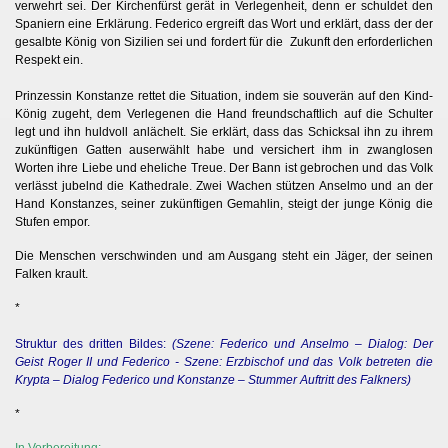
verwehrt sei. Der Kirchenfürst gerät in Verlegenheit, denn er schuldet den
Spaniern eine Erklärung. Federico ergreift das Wort und erklärt, dass der der
gesalbte König von Sizilien sei und fordert für die Zukunft den erforderlichen
Respekt ein.
Prinzessin Konstanze rettet die Situation, indem sie souverän auf den Kind-
König zugeht, dem Verlegenen die Hand freundschaftlich auf die Schulter
legt und ihn huldvoll anlächelt. Sie erklärt, dass das Schicksal ihn zu ihrem
zukünftigen Gatten auserwählt habe und versichert ihm in zwanglosen
Worten ihre Liebe und eheliche Treue. Der Bann ist gebrochen und das Volk
verlässt jubelnd die Kathedrale. Zwei Wachen stützen Anselmo und an der
Hand Konstanzes, seiner zukünftigen Gemahlin, steigt der junge König die
Stufen empor.
Die Menschen verschwinden und am Ausgang steht ein Jäger, der seinen
Falken krault.
*
Struktur des dritten Bildes:
(Szene: Federico und Anselmo – Dialog: Der
Geist Roger II und Federico - Szene: Erzbischof und das Volk betreten die
Krypta – Dialog Federico und Konstanze – Stummer Auftritt des Falkners)
*