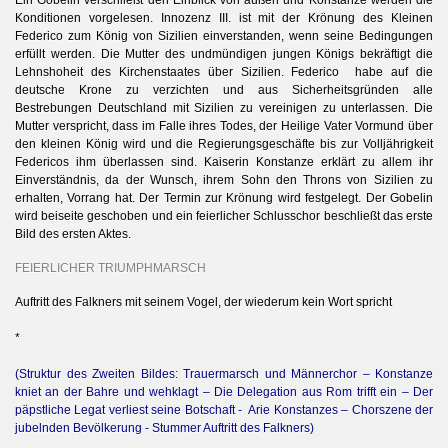
Ein Gobelin verschließt den Einblick von außen und Konstanze werden die
Konditionen vorgelesen. Innozenz III. ist mit der Krönung des Kleinen
Federico zum König von Sizilien einverstanden, wenn seine Bedingungen
erfüllt werden. Die Mutter des undmündigen jungen Königs bekräftigt die
Lehnshoheit des Kirchenstaates über Sizilien. Federico habe auf die
deutsche Krone zu verzichten und aus Sicherheitsgründen alle
Bestrebungen Deutschland mit Sizilien zu vereinigen zu unterlassen. Die
Mutter verspricht, dass im Falle ihres Todes, der Heilige Vater Vormund über
den kleinen König wird und die Regierungsgeschäfte bis zur Volljährigkeit
Federicos ihm überlassen sind. Kaiserin Konstanze erklärt zu allem ihr
Einverständnis, da der Wunsch, ihrem Sohn den Throns von Sizilien zu
erhalten, Vorrang hat. Der Termin zur Krönung wird festgelegt. Der Gobelin
wird beiseite geschoben und ein feierlicher Schlusschor beschließt das erste
Bild des ersten Aktes.
FEIERLICHER TRIUMPHMARSCH
Auftritt des Falkners mit seinem Vogel, der wiederum kein Wort spricht
*
(Struktur des Zweiten Bildes: Trauermarsch und Männerchor – Konstanze
kniet an der Bahre und wehklagt – Die Delegation aus Rom trifft ein – Der
päpstliche Legat verliest seine Botschaft - Arie Konstanzes – Chorszene der
jubelnden Bevölkerung - Stummer Auftritt des Falkners)