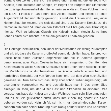
Vorhang des Zeltes öffnet sich ein wenig und heraus tritt die Herzogin von
Spoleto, eine Hofdame der Königin, im Begriff den Bürgern des Städtchens
die zufällige Anwesenheit der Herrscherin zu erklären. Dem Publikum wird
ein kurzer Einblick in das Innere des Zeltes gewährt und nimmt für einen
Augenblick Mutter und Baby gewahr. Es sind die Frauen von Jesi, einer
kleinen Stadt bei Ancona, die stolz darauf sind, dass Kaiserin Konstanze, die
Gemahlin Heinrich VI. Ihrer kleinen Ortschaft die Ehre gab, den Thronfolger
hier zur Welt zu bringen. Obwohl sie Kaiserin schon vierzig Jahre ihres
Lebens hinter sich brachte, hat sie ein gesundes Knäblein geboren.
2
Die Herzogin bemüht sich, den Jubel der Marktfrauen ein wenig zu dämpfen
und erklärt, dass die Kaiserin große Aufregung durchlitten habe. Tancred von
Lecce hatte einen Aufstand angezettelt und sie in Salerno gefangen
genommenn, aber Papst Coelestin habe sich eingemischt. Der Herr des
Kirchenstaates wollte Kaiserin Konstanze selbst unter seine Aufsicht stellen,
um Machtansprüche durchzusetzen. Sie konnte jedoch entwischen und
harrte ihres Gemahls, der von Norden kommend, auf dem Weg nach Sizilien
gewesen sei. Nun habe sich das Baby aber schon früher angekündigt, als
ursprünglich vorgesehen war und deshalb habe man in Jesi einen Stop
einlegen müssen, um der Mutter Hast und Strapazen zu ersparen. Wie
vorgesehen, habe der Kaiser am ersten Weihnachtstag sein Erbe angetreten
und es sei ein glücklicher Zufall, dass ihm einen Tag später ein Sohn
geboren worden sei. Heinrich VI. sei nicht nur römisch-deutscher Kaiser,
sondern nun nach seiner Krönung auch König beider Sizilien und Konstanze