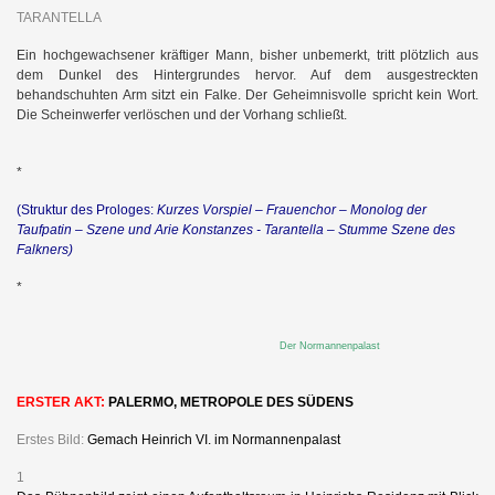
TARANTELLA
Ein hochgewachsener kräftiger Mann, bisher unbemerkt, tritt plötzlich aus
dem Dunkel des Hintergrundes hervor. Auf dem ausgestreckten
behandschuhten Arm sitzt ein Falke. Der Geheimnisvolle spricht kein Wort.
Die Scheinwerfer verlöschen und der Vorhang schließt.
*
(Struktur des Prologes:
Kurzes Vorspiel – Frauenchor – Monolog der
Taufpatin – Szene und Arie Konstanzes - Tarantella – Stumme Szene des
Falkners)
*
Der Normannenpalast
ERSTER AKT:
PALERMO, METROPOLE DES SÜDENS
Erstes Bild:
Gemach Heinrich VI. im Normannenpalast
1