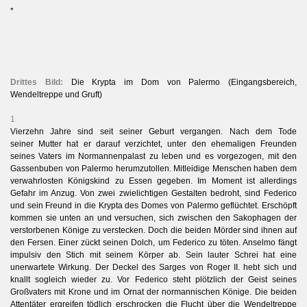
*
Drittes Bild:
Die Krypta im Dom von Palermo (Eingangsbereich,
Wendeltreppe und Gruft)
1
Vierzehn Jahre sind seit seiner Geburt vergangen. Nach dem Tode
seiner Mutter hat er darauf verzichtet, unter den ehemaligen Freunden
seines Vaters im Normannenpalast zu leben und es vorgezogen, mit den
Gassenbuben von Palermo herumzutollen.
Mitleidige Menschen haben dem
verwahrlosten Königskind zu Essen gegeben. Im Moment ist allerdings
Gefahr im Anzug. Von zwei zwielichtigen Gestalten bedroht, sind Federico
und sein Freund in die Krypta des Domes von Palermo geflüchtet. Erschöpft
kommen sie unten an und versuchen, sich zwischen den Sakophagen der
verstorbenen Könige zu verstecken. Doch die beiden Mörder sind ihnen auf
den Fersen. Einer zückt seinen Dolch, um Federico zu töten. Anselmo fängt
impulsiv den Stich mit seinem Körper ab. Sein lauter Schrei hat eine
unerwartete Wirkung. Der Deckel des Sarges von Roger II. hebt sich und
knallt sogleich wieder zu. Vor Federico steht plötzlich der Geist seines
Großvaters mit Krone und im Ornat der normannischen Könige. Die beiden
Attentäter ergreifen tödlich erschrocken die Flucht über die Wendeltreppe