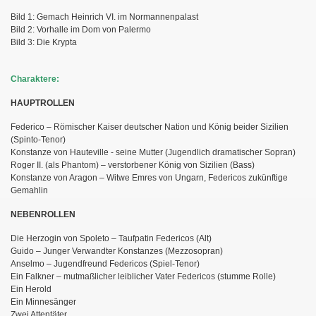
Bild 1: Gemach Heinrich VI. im Normannenpalast
Bild 2: Vorhalle im Dom von Palermo
Bild 3: Die Krypta
Charaktere:
HAUPTROLLEN
Federico – Römischer Kaiser deutscher Nation und König beider Sizilien
(Spinto-Tenor)
Konstanze von Hauteville - seine Mutter (Jugendlich dramatischer Sopran)
Roger II. (als Phantom) – verstorbener König von Sizilien (Bass)
Konstanze von Aragon – Witwe Emres von Ungarn, Federicos zukünftige
Gemahlin
NEBENROLLEN
Die Herzogin von Spoleto – Taufpatin Federicos (Alt)
Guido – Junger Verwandter Konstanzes (Mezzosopran)
Anselmo – Jugendfreund Federicos (Spiel-Tenor)
Ein Falkner – mutmaßlicher leiblicher Vater Federicos (stumme Rolle)
Ein Herold
Ein Minnesänger
Zwei Attentäter