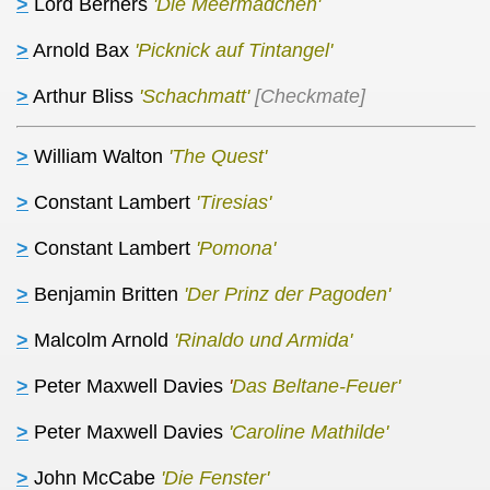
>
Lord Berners
'Die Meermädchen'
>
Arnold Bax
'Picknick auf Tintangel'
>
Arthur Bliss
'Schachmatt'
[Checkmate]
>
William Walton
'The Quest'
>
Constant Lambert
'Tiresias'
>
Constant Lambert
'Pomona'
>
Benjamin Britten
'Der Prinz der Pagoden'
>
Malcolm Arnold
'Rinaldo und Armida'
>
Peter Maxwell Davies
'
Das Beltane-Feuer'
>
Peter Maxwell Davies
'Caroline Mathilde'
>
John McCabe
'Die Fenster'