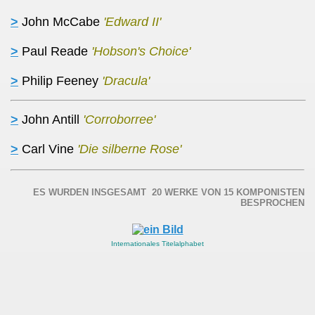
>
John McCabe
'Edward II'
>
Paul Reade
'Hobson's Choice'
>
Philip Feeney
'Dracula'
>
John Antill
'Corroborree'
>
Carl Vine
'Die silberne Rose'
ES WURDEN INSGESAMT 20 WERKE VON 15 KOMPONISTEN
BESPROCHEN
Internationales Titelalphabet