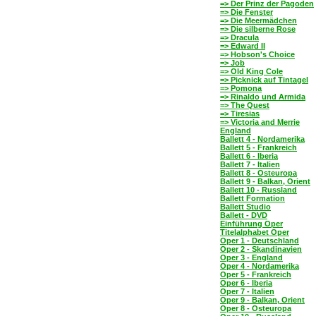
=> Der Prinz der Pagoden
=> Die Fenster
=> Die Meermädchen
=> Die silberne Rose
=> Dracula
=> Edward II
=> Hobson's Choice
=> Job
=> Old King Cole
=> Picknick auf Tintagel
=> Pomona
=> Rinaldo und Armida
=> The Quest
=> Tiresias
=> Victoria and Merrie
England
Ballett 4 - Nordamerika
Ballett 5 - Frankreich
Ballett 6 - Iberia
Ballett 7 - Italien
Ballett 8 - Osteuropa
Ballett 9 - Balkan, Orient
Ballett 10 - Russland
Ballett Formation
Ballett Studio
Ballett - DVD
Einführung Oper
Titelalphabet Oper
Oper 1 - Deutschland
Oper 2 - Skandinavien
Oper 3 - England
Oper 4 - Nordamerika
Oper 5 - Frankreich
Oper 6 - Iberia
Oper 7 - Italien
Oper 9 - Balkan, Orient
Oper 8 - Osteuropa