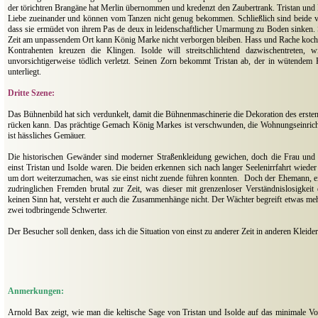
der törichtren Brangäne hat Merlin übernommen und kredenzt den Zaubertrank. Tristan und I
Liebe zueinander und können vom Tanzen nicht genug bekommen. Schließlich sind beide 
dass sie ermüdet von ihrem Pas de deux in leidenschaftlicher Umarmung zu Boden sinken. 
Zeit am unpassendem Ort kann König Marke nicht verborgen bleiben. Hass und Rache koch
Kontrahenten kreuzen die Klingen. Isolde will streitschlichtend dazwischentreten,
unvorsichtigerweise tödlich verletzt. Seinen Zorn bekommt Tristan ab, der in wütende
unterliegt.
Dritte Szene:
Das Bühnenbild hat sich verdunkelt, damit die Bühnenmaschinerie die Dekoration des ersten
rücken kann. Das prächtige Gemach König Markes ist verschwunden, die Wohnungseinrich
ist hässliches Gemäuer.
Die historischen Gewänder sind moderner Straßenkleidung gewichen, doch die Frau und 
einst Tristan und Isolde waren. Die beiden erkennen sich nach langer Seelenirrfahrt wiede
um dort weiterzumachen, was sie einst nicht zuende führen konnten.
Doch der Ehemann, ei
zudringlichen Fremden brutal zur Zeit, was dieser mit grenzenloser Verständnislosigkeit q
keinen Sinn hat, versteht er auch die Zusammenhänge nicht. Der Wächter begreift etwas me
zwei todbringende Schwerter.
Der Besucher soll denken, dass ich die Situation von einst zu anderer Zeit in anderen Kleid
Anmerkungen:
Arnold Bax zeigt, wie man die keltische Sage von Tristan und Isolde auf das minimale Vo