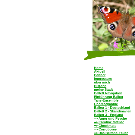
Home
Aktuell
Banner
Impressum
über mich
Historie
meine Stadt
Ballett Navigation
Einführung Ballett
Tanz-Ensemble
Choreographie
Ballett 1 - Deutschland
Ballett 2 - Skandinavien
Ballett 3 - England
=> Amor und Psyche
=> Caroline Matilde
=> Checkmate
=> Corroboree
=> Das Beltane-Feuer