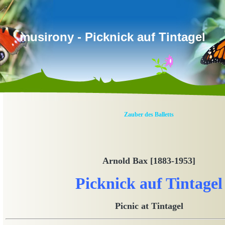
musirony - Picknick auf Tintagel
Zauber des Balletts
Arnold Bax [1883-1953]
Picknick auf Tintagel
Picnic at Tintagel