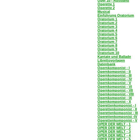
Oper 10 - Russland
Operette 1
Operette 2
Musical
Einführung Oratorium
Oratorium 1
Oratorium 2
Oratorium 3
Oratorium 4
Oratorium 5
Oratorium 6
Oratorium 7
Oratorium 8
Oratorium 9
Oratorium 10
Kantate und Ballade
Librettovorlagen
Datenbank
Opernkomponist - I
Opernkomponist - II
Opernkomponist - III
Opernkomponist - IV
Opernkomponist - V
Opernkomponist - VI
Opernkomponist - VII
Opernkomponist - VIII
Opernkomponist - IX
Opernkomponist - X
Operettenkomponist - I
Operettenkomponist - II
Operettenkomponist - III
Operettenkomponist -IV
Operettenkomponist - V
OPER DER WELT - 1
OPER DER WELT - 2
OPER DER WELT - 3
OPER DER WELT - 4
OPER DER WELT - 5