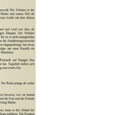
ornwall. Der Wächter in der
g Marke und seinen Hof als
chöne Isolde mit dem dicken
t auf und wird von dem als
ungen Ehepaar. Der Wächter
 Ihr ist es nicht unangenehm
tet die Annäherungsversuche
en entgegenbringt, hat etwas
lger aus einer Karaffe ein
en Händchen.
 PicknicK auf Tintagel. Das
n hat. Ängstlich ziehen sich
ng zum ersten Akt.
 Die Ruine prangt als stolze
ich bewusst, wer sie einmal
rend die Frau und der Fremde
n König Marke.
ner, kann er den Ablauf der
Braut zuführen. Die Position