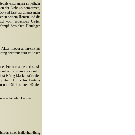
solde entbrennen in heftiger
von der Liebe so benommen,
So viel Lust zu unpassender
en in seinem Herzen und die
 wird vom wütenden Gatten
m Kampf dem alten Haudegen
 Aktes wieder an ihren Platz
tung ebenfalls und zu sehen
der Fremde ahnen, dass sie
r und wollen nun zueinander,
nst König Marke, stößt den
uittiert. Da er für Esoterik
hr und hält in seinen Händen
ern wiederholen könnte.
lumen einer Balletthandlung