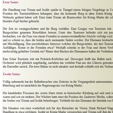
Erste Szene:
Die Handlung von Tristan und Isolde spielte in Tintagel einem felsigen Vorgebirge in C
Position des Touristenführers behauptet, dass die krönende Burg in alten Zeiten Köni
Wohnsitz gedient haben soll. Einst hatte Tristan als Brautwerber für König Marke die s
blonden Zopf hierher gebracht.
Die Zeit ist vorangeschritten und die Burg verfallen. Eine Gruppe von Touristen trit
Burgwächter getarnten Reiseführer betreut. Unter den Touristen befindet sich ein j
beobachtet, wie die Frau von einem Fremden in unmissverständlicher Absicht verfolgt wird.
und es scheint so, dass die beiden auch zueinander finden werden. Der Ehemann beobach
mit Missbilligung. Das unverhohlenes Interesse welches der Burgwächter, der drei Tourist
Auffälliges. Kennt er die Fremden etwa? Weshalb schenkt er der Frau und ihrem Verfo
merkwürdig gefärbtes Getränk ein? Hinter dem Rücken des Ehemannes halten die Verliebt
Eine Schar Touristen tritt mit Picknick-Körbchen auf. Deswegen heißt das Ballett auch
Orchester wird plötzlich ungebärdig, nachdem das verliebte Paar aus den Gläsern getrunke
die Darsteller zurück. Die leere Bühne ist nicht attraktiv und deshalb schließt sich der Vorha
Zweite Szene:
Völlig unbemerkt hat der Ballettbesucher eine Zeitreise in die Vergangenheit unternommen.
Ritterburg und ist tatsächlich der Regierungssitz von König Marke.
Die handelnden Personen des ersten Aktes treten in historischer Kleidung auf und sind s
waren und wie sie endeten. Der Wächter hatte einst die Position des Zauberers Merlin, wäh
die Seelen von Tristan und Isolde beherbergen. Verbleibt für den Ehemann die Identität vo
Die Situation von einst wiederholt sich für den Betrachter als Vision. Dank Richard Wag
Handlung in etwa verfolgen. Isolde ist König Marke versprochen und Tristan soll ihm die 