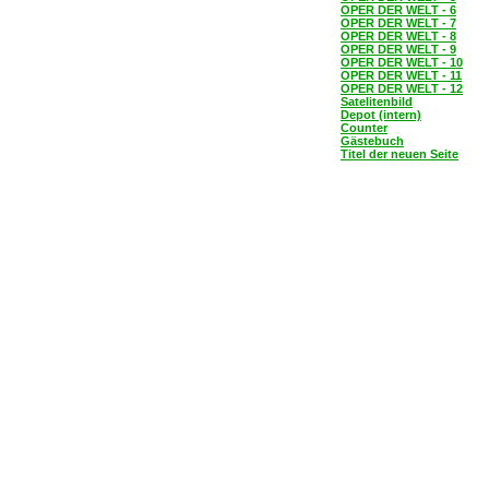
OPER DER WELT - 6
OPER DER WELT - 7
OPER DER WELT - 8
OPER DER WELT - 9
OPER DER WELT - 10
OPER DER WELT - 11
OPER DER WELT - 12
Satelitenbild
Depot (intern)
Counter
Gästebuch
Titel der neuen Seite