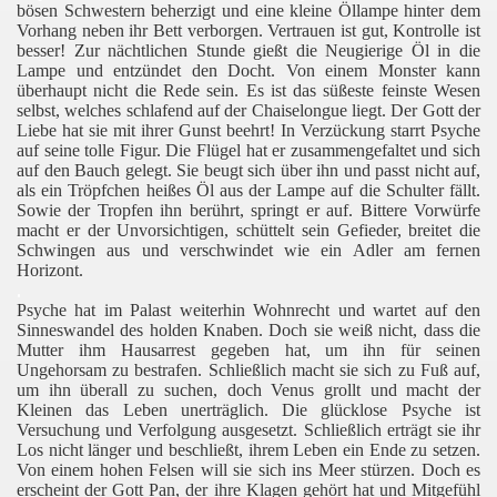
bösen Schwestern beherzigt und eine kleine Öllampe hinter dem
Vorhang neben ihr Bett verborgen. Vertrauen ist gut, Kontrolle ist
besser! Zur nächtlichen Stunde gießt die Neugierige Öl in die
Lampe und entzündet den Docht. Von einem Monster kann
überhaupt nicht die Rede sein. Es ist das süßeste feinste Wesen
selbst, welches schlafend auf der Chaiselongue liegt. Der Gott der
Liebe hat sie mit ihrer Gunst beehrt! In Verzückung starrt Psyche
auf seine tolle Figur. Die Flügel hat er zusammengefaltet und sich
auf den Bauch gelegt. Sie beugt sich über ihn und passt nicht auf,
als ein Tröpfchen heißes Öl aus der Lampe auf die Schulter fällt.
Sowie der Tropfen ihn berührt, springt er auf. Bittere Vorwürfe
macht er der Unvorsichtigen, schüttelt sein Gefieder, breitet die
Schwingen aus und verschwindet wie ein Adler am fernen
Horizont.
.
Psyche hat im Palast weiterhin Wohnrecht und wartet auf den
Sinneswandel des holden Knaben. Doch sie weiß nicht, dass die
Mutter ihm Hausarrest gegeben hat, um ihn für seinen
Ungehorsam zu bestrafen. Schließlich macht sie sich zu Fuß auf,
um ihn überall zu suchen, doch Venus grollt und macht der
Kleinen das Leben unerträglich. Die glücklose Psyche ist
Versuchung und Verfolgung ausgesetzt. Schließlich erträgt sie ihr
Los nicht länger und beschließt, ihrem Leben ein Ende zu setzen.
Von einem hohen Felsen will sie sich ins Meer stürzen. Doch es
erscheint der Gott Pan, der ihre Klagen gehört hat und Mitgefühl