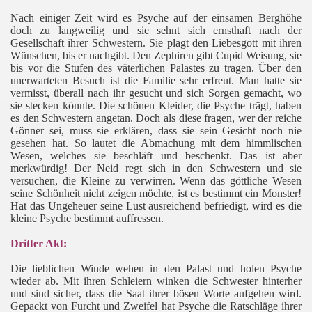
Nach einiger Zeit wird es Psyche auf der einsamen Berghöhe
doch zu langweilig und sie sehnt sich ernsthaft nach der
Gesellschaft ihrer Schwestern. Sie plagt den Liebesgott mit ihren
Wünschen, bis er nachgibt. Den Zephiren gibt Cupid Weisung, sie
bis vor die Stufen des väterlichen Palastes zu tragen. Über den
unerwarteten Besuch ist die Familie sehr erfreut. Man hatte sie
vermisst, überall nach ihr gesucht und sich Sorgen gemacht, wo
sie stecken könnte. Die schönen Kleider, die Psyche trägt, haben
es den Schwestern angetan. Doch als diese fragen, wer der reiche
Gönner sei, muss sie erklären, dass sie sein Gesicht noch nie
gesehen hat. So lautet die Abmachung mit dem himmlischen
Wesen, welches sie beschläft und beschenkt. Das ist aber
merkwürdig! Der Neid regt sich in den Schwestern und sie
versuchen, die Kleine zu verwirren. Wenn das göttliche Wesen
seine Schönheit nicht zeigen möchte, ist es bestimmt ein Monster!
Hat das Ungeheuer seine Lust ausreichend befriedigt, wird es die
kleine Psyche bestimmt auffressen.
Dritter Akt:
Die lieblichen Winde wehen in den Palast und holen Psyche
wieder ab. Mit ihren Schleiern winken die Schwester hinterher
und sind sicher, dass die Saat ihrer bösen Worte aufgehen wird.
Gepackt von Furcht und Zweifel hat Psyche die Ratschläge ihrer