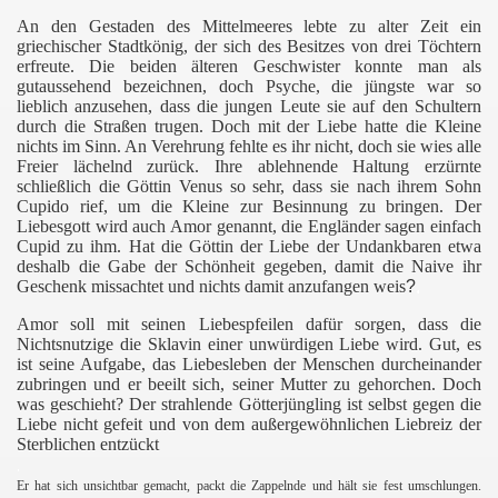
An den Gestaden des Mittelmeeres lebte zu alter Zeit ein
griechischer Stadtkönig, der sich des Besitzes von drei Töchtern
erfreute. Die beiden älteren Geschwister konnte man als
gutaussehend bezeichnen, doch Psyche, die jüngste war so
lieblich anzusehen, dass die jungen Leute sie auf den Schultern
durch die Straßen trugen. Doch mit der Liebe hatte die Kleine
nichts im Sinn. An Verehrung fehlte es ihr nicht, doch sie wies alle
Freier lächelnd zurück. Ihre ablehnende Haltung erzürnte
schließlich die Göttin Venus so sehr, dass sie nach ihrem Sohn
Cupido rief, um die Kleine zur Besinnung zu bringen. Der
Liebesgott wird auch Amor genannt, die Engländer sagen einfach
Cupid zu ihm. Hat die Göttin der Liebe der Undankbaren etwa
deshalb die Gabe der Schönheit gegeben, damit die Naive ihr
Geschenk missachtet und nichts damit anzufangen weis
?
.
Amor soll mit seinen Liebespfeilen dafür sorgen, dass die
Nichtsnutzige die Sklavin einer unwürdigen Liebe wird. Gut, es
ist seine Aufgabe, das Liebesleben der Menschen durcheinander
zubringen und er beeilt sich, seiner Mutter zu gehorchen. Doch
was geschieht? Der strahlende Götterjüngling ist selbst gegen die
Liebe nicht gefeit und von dem außergewöhnlichen Liebreiz der
Sterblichen entzückt
.
Er hat sich unsichtbar gemacht, packt die Zappelnde und hält sie fest umschlungen.