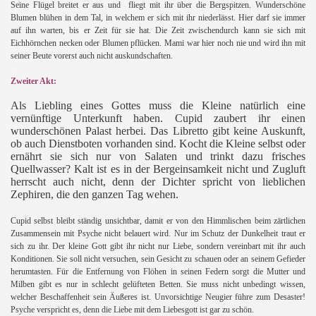
Seine Flügel
breitet er aus und
fliegt mit ihr über die Bergspitzen. Wunderschöne
Blumen blühen in dem Tal, in welchem er sich mit ihr niederlässt. Hier darf sie immer
auf ihn warten, bis er Zeit für sie hat. Die Zeit zwischendurch kann sie sich mit
Eichhörnchen necken oder Blumen pflücken. Mami war hier noch nie und wird ihn mit
seiner Beute vorerst auch nicht auskundschaften.
.
Zweiter Akt:
Als Liebling eines Gottes muss die Kleine natürlich eine
vernünftige Unterkunft haben. Cupid zaubert ihr einen
wunderschönen Palast herbei. Das Libretto gibt keine Auskunft,
ob auch Dienstboten vorhanden sind. Kocht die Kleine selbst oder
ernährt sie sich nur von Salaten und trinkt dazu frisches
Quellwasser? Kalt ist es in der Bergeinsamkeit nicht und Zugluft
herrscht auch nicht, denn der Dichter spricht von lieblichen
Zephiren, die den ganzen Tag wehen.
.
Cupid selbst bleibt ständig unsichtbar, damit er von den Himmlischen beim zärtlichen
Zusammensein mit Psyche nicht belauert wird. Nur im Schutz der Dunkelheit traut er
sich zu ihr. Der kleine Gott gibt ihr nicht nur Liebe, sondern vereinbart mit ihr auch
Konditionen. Sie soll nicht versuchen, sein Gesicht zu schauen oder an seinem Gefieder
herumtasten. Für die Entfernung von Flöhen in seinen Federn sorgt die Mutter und
Milben gibt es nur in schlecht gelüfteten Betten. Sie muss nicht unbedingt wissen,
welcher Beschaffenheit sein Äußeres ist. Unvorsichtige Neugier führe zum Desaster!
Psyche verspricht es, denn die Liebe mit dem Liebesgott ist gar zu schön.