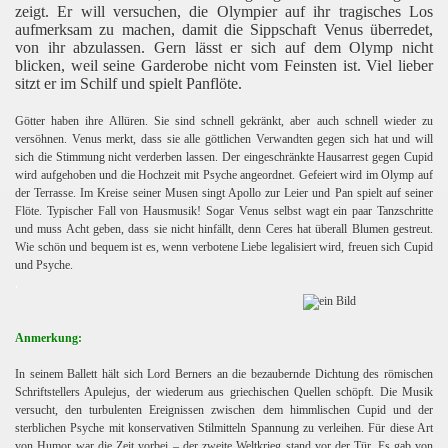
zeigt. Er will versuchen, die Olympier auf ihr tragisches Los
aufmerksam zu machen, damit die Sippschaft Venus überredet,
von ihr abzulassen. Gern lässt er sich auf dem Olymp nicht
blicken, weil seine Garderobe nicht vom Feinsten ist. Viel lieber
sitzt er im Schilf und spielt Panflöte.
Götter haben ihre Allüren. Sie sind schnell gekränkt, aber auch schnell wieder zu
versöhnen. Venus
merkt, dass sie alle göttlichen Verwandten gegen sich hat und will
sich die Stimmung nicht verderben lassen. Der eingeschränkte Hausarrest gegen Cupid
wird aufgehoben und die Hochzeit mit Psyche angeordnet. Gefeiert wird im Olymp auf
der Terrasse. Im Kreise seiner Musen singt Apollo zur Leier und Pan spielt auf seiner
Flöte. Typischer Fall von Hausmusik! Sogar Venus selbst wagt ein paar Tanzschritte
und muss Acht geben, dass sie nicht hinfällt, denn Ceres hat überall Blumen gestreut.
Wie schön und bequem ist es, wenn verbotene Liebe legalisiert wird, freuen sich Cupid
und Psyche.
.
Anmerkung:
In seinem Ballett hält sich Lord Berners an die bezaubernde Dichtung des römischen
Schriftstellers Apulejus, der wiederum aus griechischen Quellen schöpft. Die Musik
versucht, den turbulenten Ereignissen zwischen dem himmlischen Cupid und der
sterblichen Psyche mit konservativen Stilmitteln Spannung zu verleihen. Für diese Art
von Humor war die Zeit vorbei – der zweite Weltkrieg stand vor der Tür. Es gab von