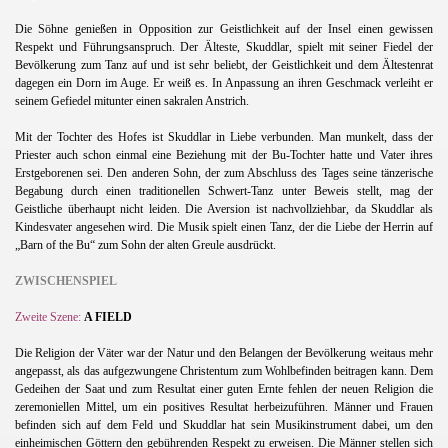
Die Söhne genießen in Opposition zur Geistlichkeit auf der Insel einen gewissen
Respekt und Führungsanspruch. Der Älteste, Skuddlar, spielt mit seiner Fiedel der
Bevölkerung zum Tanz auf und ist sehr beliebt, der Geistlichkeit und dem Ältestenrat
dagegen ein Dorn im Auge. Er weiß es. In Anpassung an ihren Geschmack verleiht er
seinem Gefiedel mitunter einen sakralen Anstrich.
Mit der Tochter des Hofes ist Skuddlar in Liebe verbunden. Man munkelt, dass der
Priester auch schon einmal eine Beziehung mit der Bu-Tochter hatte und Vater ihres
Erstgeborenen sei. Den anderen Sohn, der zum Abschluss des Tages seine tänzerische
Begabung durch einen traditionellen Schwert-Tanz unter Beweis stellt, mag der
Geistliche überhaupt nicht leiden. Die Aversion ist nachvollziehbar, da Skuddlar als
Kindesvater angesehen wird. Die Musik spielt einen Tanz, der die Liebe der Herrin auf
„Barn of the Bu“ zum Sohn der alten Greule ausdrückt.
ZWISCHENSPIEL
Zweite Szene:
A FIELD
Die Religion der Väter war der Natur und den Belangen der Bevölkerung weitaus mehr
angepasst, als das aufgezwungene Christentum zum Wohlbefinden beitragen kann. Dem
Gedeihen der Saat und zum Resultat einer guten Ernte fehlen der neuen Religion die
zeremoniellen Mittel, um ein positives Resultat herbeizuführen. Männer und Frauen
befinden sich auf dem Feld und Skuddlar hat sein Musikinstrument dabei, um den
einheimischen Göttern den gebührenden Respekt zu erweisen. Die Männer stellen sich