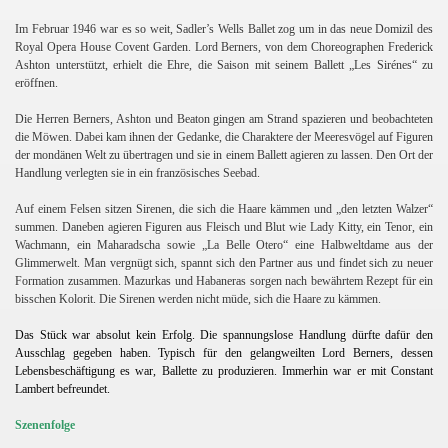
Im Februar 1946 war es so weit, Sadler’s Wells Ballet zog um in das neue Domizil des
Royal Opera House Covent Garden. Lord Berners, von dem Choreographen Frederick
Ashton unterstützt, erhielt die Ehre, die Saison mit seinem Ballett „Les Sirénes“ zu
eröffnen.
Die Herren Berners, Ashton und Beaton gingen am Strand spazieren und beobachteten
die Möwen. Dabei kam ihnen der Gedanke, die Charaktere der Meeresvögel auf Figuren
der mondänen Welt zu übertragen und sie in einem Ballett agieren zu lassen. Den Ort der
Handlung verlegten sie in ein französisches Seebad.
Auf einem Felsen sitzen Sirenen, die sich die Haare kämmen und „den letzten Walzer“
summen. Daneben agieren Figuren aus Fleisch und Blut wie Lady Kitty, ein Tenor, ein
Wachmann, ein Maharadscha
sowie „La Belle Otero“ eine Halbweltdame aus der
Glimmerwelt. Man vergnügt sich, spannt sich den Partner aus und findet sich zu neuer
Formation zusammen. Mazurkas und Habaneras sorgen nach bewährtem Rezept für ein
bisschen Kolorit. Die Sirenen werden nicht müde, sich die Haare zu kämmen.
Das Stück war absolut kein Erfolg. Die spannungslose Handlung dürfte dafür den
Ausschlag gegeben haben. Typisch für den gelangweilten Lord Berners, dessen
Lebensbeschäftigung es war, Ballette zu produzieren. Immerhin war er mit Constant
Lambert befreundet.
Szenenfolge