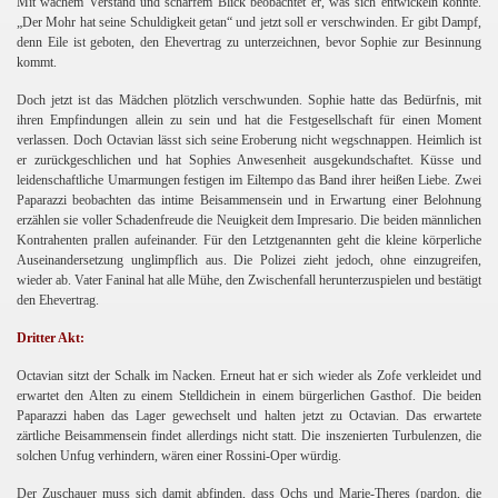
Mit wachem Verstand und scharfem Blick beobachtet er, was sich entwickeln könnte.
„Der Mohr hat seine Schuldigkeit getan“ und jetzt soll er verschwinden. Er gibt Dampf,
denn Eile ist geboten, den Ehevertrag zu unterzeichnen, bevor Sophie zur Besinnung
kommt.
Doch jetzt ist das Mädchen plötzlich verschwunden. Sophie hatte das Bedürfnis, mit
ihren Empfindungen allein zu sein und hat die Festgesellschaft für einen Moment
verlassen. Doch Octavian lässt sich seine Eroberung nicht wegschnappen. Heimlich ist
er zurückgeschlichen und hat Sophies Anwesenheit ausgekundschaftet. Küsse und
leidenschaftliche Umarmungen festigen im Eiltempo das Band ihrer heißen Liebe. Zwei
Paparazzi beobachten das intime Beisammensein und in Erwartung einer Belohnung
erzählen sie voller Schadenfreude die Neuigkeit dem Impresario. Die beiden männlichen
Kontrahenten prallen aufeinander. Für den Letztgenannten geht die kleine körperliche
Auseinandersetzung unglimpflich aus. Die Polizei zieht jedoch, ohne einzugreifen,
wieder ab. Vater Faninal hat alle Mühe, den Zwischenfall herunterzuspielen und bestätigt
den Ehevertrag.
Dritter Akt:
Octavian sitzt der Schalk im Nacken. Erneut hat er sich wieder als Zofe verkleidet und
erwartet den Alten zu einem Stelldichein in einem bürgerlichen Gasthof. Die beiden
Paparazzi haben das Lager gewechselt und halten jetzt zu Octavian. Das erwartete
zärtliche Beisammensein findet allerdings nicht statt. Die inszenierten Turbulenzen, die
solchen Unfug verhindern, wären einer Rossini-Oper würdig.
Der Zuschauer muss sich damit abfinden, dass Ochs und Marie-Theres (pardon, die