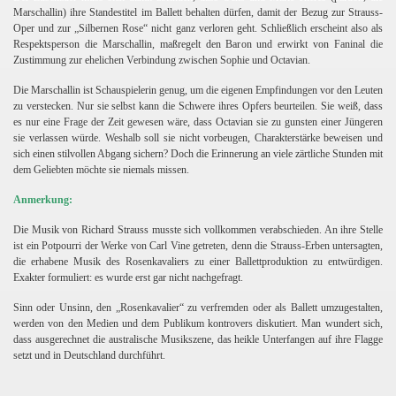
Marschallin) ihre Standestitel im Ballett behalten dürfen, damit der Bezug zur Strauss-
Oper und zur „Silbernen Rose“ nicht ganz verloren geht. Schließlich erscheint also als
Respektsperson die Marschallin, maßregelt den Baron und erwirkt von Faninal die
Zustimmung zur ehelichen Verbindung zwischen Sophie und Octavian.
Die Marschallin ist Schauspielerin genug, um die eigenen Empfindungen vor den Leuten
zu verstecken. Nur sie selbst kann die Schwere ihres Opfers beurteilen. Sie weiß, dass
es nur eine Frage der Zeit gewesen wäre, dass Octavian
sie
zu gunsten einer Jüngeren
sie verlassen würde. Weshalb soll sie nicht vorbeugen, Charakterstärke beweisen und
sich einen stilvollen Abgang sichern? Doch die Erinnerung an viele zärtliche Stunden mit
dem Geliebten möchte sie niemals missen.
Anmerkung:
Die Musik von Richard Strauss musste sich vollkommen verabschieden. An ihre Stelle
ist ein Potpourri der Werke von Carl Vine getreten, denn die Strauss-Erben untersagten,
die erhabene Musik des Rosenkavaliers zu einer Ballettproduktion zu entwürdigen.
Exakter formuliert: es wurde erst gar nicht nachgefragt.
Sinn oder Unsinn, den „Rosenkavalier“ zu verfremden oder als Ballett umzugestalten,
werden von den Medien und dem Publikum kontrovers diskutiert. Man wundert sich,
dass ausgerechnet die australische Musikszene, das heikle Unterfangen auf ihre Flagge
setzt und in Deutschland durchführt.