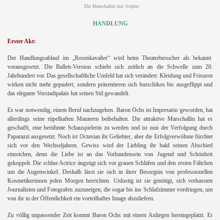
Die Marschallin mit Sophie
HANDLUNG
Erster Akt:
Der Handlungsablauf im
„Rosenkavalier“ wird beim Theaterbesucher als bekannt
vorausgesetzt. Die Ballett-Version schiebt sich zeitlich an die Schwelle zum 20.
Jahrhundert vor. Das gesellschaftliche Umfeld hat sich verändert: Kleidung und Frisuren
wirken nicht mehr gepudert, sondern präsentieren sich burschikos bis ausgeflippt und
das elegante Vorstadtpalais hat seinen Stil gewandelt.
Es war notwendig, einem Beruf nachzugehen. Baron Ochs ist Impresario geworden, hat
allerdings seine rüpelhaften Manieren beibehalten. Die attraktive Marschallin hat es
geschafft, eine berühmte Schauspielerin zu werden und ist nun der Verfolgung durch
Paparazzi ausgesetzt. Noch ist Octavian ihr Geliebter, aber die Erfolgverwöhnte fürchtet
sich vor den Wechseljahren. Gewiss wird der Liebling ihr bald seinen Abschied
einreichen, denn die Liebe ist an das Vorhandensein von Jugend und Schönheit
gekoppelt. Die schlne Actrice ängstigt sich vor grauen Schläfen und den ersten Fältchen
um die Augenwinkel. Deshalb lässt sie sich in ihrer Besorgnis von professionellen
Kosmetikerinnen jeden Morgen herrichten. Unlustig ist sie genötigt, sich verhassten
Journalisten und Fotografen zuzuneigen, die sogar bis ins Schlafzimmer vordringen, um
von ihr in der Öffentlichkeit ein vorteilhaftes Image abzuliefern.
Zu völlig unpassender Zeit kommt Baron Ochs mit einem Anliegen hereingeplatzt. Er