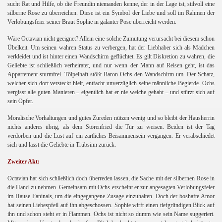
sucht Rat und Hilfe, ob die Freundin niemanden kenne, der in der Lage ist, stilvoll eine
silberne Rose zu überreichen. Diese ist ein Symbol der Liebe und soll im Rahmen der
Verlobungsfeier seiner Braut Sophie in galanter Pose überreicht werden.
Wäre Octavian nicht geeignet? Allein eine solche Zumutung verursacht bei diesem schon
Übelkeit. Um seinen wahren Status zu verbergen, hat der Liebhaber sich als Mädchen
verkleidet und ist hinter einen Wandschirm geflüchtet. Es gilt Diskretion zu wahren, die
Geliebte ist schließlich verheiratet, und nur wenn der Mann auf Reisen geht, ist das
Appartement sturmfrei. Tölpelhaft stößt Baron Ochs den Wandschirm um. Der Schatz,
welcher sich dort versteckt hielt, entfacht unverzüglich seine männliche Begierde. Ochs
vergisst alle guten Manieren – eigentlich hat er nie welche gehabt – und stürzt sich auf
sein Opfer.
Moralische Vorhaltungen und gutes Zureden nützen wenig und so bleibt der Hausherrin
nichts anderes übrig, als dem Störenfried die Tür zu weisen. Beiden ist der Tag
verdorben und die Lust auf ein zärtliches Beisammensein vergangen. Er verabschiedet
sich und lässt die Geliebte in Trübsinn zurück.
Zweiter Akt:
Octavian hat sich schließlich doch überreden lassen, die Sache mit der silbernen Rose in
die Hand zu nehmen. Gemeinsam mit Ochs erscheint er zur angesagten Verlobungsfeier
im Hause Faninals, um die eingegangene Zusage einzuhalten. Doch der boshafte Amor
hat seinen Liebespfeil auf ihn abgeschossen. Sophie wirft einen tiefgründigen Blick auf
ihn und schon steht er in Flammen. Ochs ist nicht so dumm wie sein Name suggeriert.