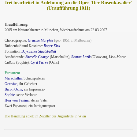
frei bearbeitet in Anlehnung an die Oper 'Der Rosenkavalier'
(Uraufführung 1911)
Uraufführung:
2005 am Nationaltheater in München, Wiederaufnahme am 22.03.2007
Choreographie:
Graeme Murphie
(geb. 1951 in Melbourne)
Bühnenbild und Kostüme:
Roger Kirk
Formation:
Bayrisches Staatsballett
Ausführende:
Sherelle Charge
(Marschallin),
Roman Lazik
(Oktavian),
Lisa-Maree
Cullum
(Sophie),
Cyril Pierre
(Ochs)
Personen:
Marschallin,
Schauspielerin
Octavian,
ihr Geliebter
Baron Ochs,
ein Impresario
Sophie,
seine Verlobte
Herr von Faninal,
deren Vater
Zwei Paparazzi, ein Intrigantenpaar
Die Handlung spielt im Zeitalter des Jugendstils in Wien