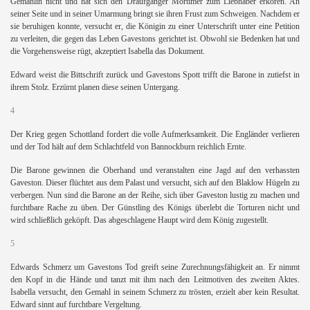
Gemahlin nicht und hat sich den Draufgänger Mortimer zum Liebhaber erkoren. An
seiner Seite und in seiner Umarmung bringt sie ihren Frust zum Schweigen. Nachdem er
sie beruhigen konnte, versucht er, die Königin zu einer Unterschrift unter eine Petition
zu verleiten, die gegen das Leben Gavestons gerichtet ist. Obwohl sie Bedenken hat und
die Vorgehensweise rügt, akzeptiert Isabella das Dokument.
Edward weist die Bittschrift zurück und Gavestons Spott trifft die Barone in zutiefst in
ihrem Stolz. Erzürnt planen diese seinen Untergang.
4
Der Krieg gegen Schottland fordert die volle Aufmerksamkeit. Die Engländer verlieren
und der Tod hält auf dem Schlachtfeld von Bannockburn reichlich Ernte.
Die Barone gewinnen die Oberhand und veranstalten eine Jagd auf den verhassten
Gaveston. Dieser flüchtet aus dem Palast und versucht, sich auf den Blaklow Hügeln zu
verbergen. Nun sind die Barone an der Reihe, sich über Gaveston lustig zu machen und
furchtbare Rache zu üben. Der Günstling des Königs überlebt die Torturen nicht und
wird schließlich geköpft. Das abgeschlagene Haupt wird dem König zugestellt.
5
Edwards Schmerz um Gavestons Tod greift seine Zurechnungsfähigkeit an. Er nimmt
den Kopf in die Hände und tanzt mit ihm nach den Leitmotiven des zweiten Aktes.
Isabella versucht, den Gemahl in seinem Schmerz zu trösten, erzielt aber kein Resultat.
Edward sinnt auf furchtbare Vergeltung.