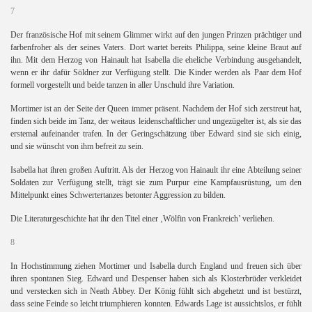
7
Der französische Hof mit seinem Glimmer wirkt auf den jungen Prinzen prächtiger und
farbenfroher als der seines Vaters. Dort wartet bereits Philippa, seine kleine Braut auf
ihn. Mit dem Herzog von Hainault hat Isabella die eheliche Verbindung ausgehandelt,
wenn er ihr dafür Söldner zur Verfügung stellt. Die Kinder werden als Paar dem Hof
formell vorgestellt und beide tanzen in aller Unschuld ihre Variation.
Mortimer ist an der Seite der Queen immer präsent. Nachdem der Hof sich zerstreut hat,
finden sich beide im Tanz, der weitaus leidenschaftlicher und ungezügelter ist, als sie das
erstemal aufeinander trafen. In der Geringschätzung über Edward sind sie sich einig,
und sie wünscht von ihm befreit zu sein.
Isabella hat ihren großen Auftritt. Als der Herzog von Hainault ihr eine Abteilung seiner
Soldaten zur Verfügung stellt, trägt sie zum Purpur eine Kampfausrüstung, um den
Mittelpunkt eines Schwertertanzes betonter Aggression zu bilden.
Die Literaturgeschichte hat ihr den Titel einer ‚Wölfin von Frankreich’ verliehen.
8
In Hochstimmung ziehen Mortimer und Isabella durch England und freuen sich über
ihren spontanen Sieg. Edward und Despenser haben sich als Klosterbrüder verkleidet
und verstecken sich in Neath Abbey. Der König fühlt sich abgehetzt und ist bestürzt,
dass seine Feinde so leicht triumphieren konnten. Edwards Lage ist aussichtslos, er fühlt