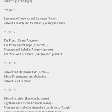
Edvard’s grief (Adagio)
SZENE 6
Execution of Warwick and Lancaster (Lento) –
Edward’s anxiety and the Prince’s journey to France
SCENE 7
The French Court (Alegretto) –
The Prince and Philippa (Moderato) –
Mortimer and Isabella (Allegro vigoroso) –
The ‘She-Wolf of France’ (Allegro poco pesante)
SCENE 8
Edward and Despenser hide (Lento) –
Edward’s arraigment and abdication –
Edward is led to prison
SCENE 9
Edward in prison (Lento molto calmo) –
Lightborn and Edward (Andante calmo) –
Mortimer ans Isabella’s triumphant pas de deux (Adagio) –