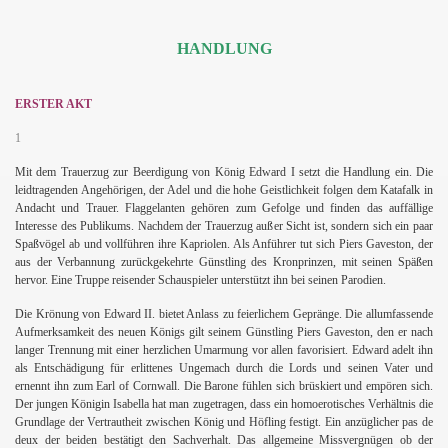
HANDLUNG
ERSTER AKT
1
Mit dem Trauerzug zur Beerdigung von König Edward I setzt die Handlung ein. Die
leidtragenden Angehörigen, der Adel und die hohe Geistlichkeit folgen dem Katafalk in
Andacht und Trauer. Flaggelanten gehören zum Gefolge und finden das auffällige
Interesse des Publikums. Nachdem der Trauerzug außer Sicht ist, sondern sich ein paar
Spaßvögel ab und vollführen ihre Kapriolen. Als Anführer tut sich Piers Gaveston, der
aus der Verbannung zurückgekehrte Günstling des Kronprinzen, mit seinen Späßen
hervor. Eine Truppe reisender Schauspieler unterstützt ihn bei seinen Parodien.
Die Krönung von Edward II. bietet Anlass zu feierlichem Gepränge. Die allumfassende
Aufmerksamkeit des neuen Königs gilt seinem Günstling Piers Gaveston, den er nach
langer Trennung mit einer herzlichen Umarmung vor allen favorisiert. Edward adelt ihn
als Entschädigung für erlittenes Ungemach durch die Lords und seinen Vater und
ernennt ihn zum Earl of Cornwall. Die Barone fühlen sich brüskiert und empören sich.
Der jungen Königin Isabella hat man zugetragen, dass ein homoerotisches Verhältnis die
Grundlage der Vertrautheit zwischen König und Höfling festigt. Ein anzüglicher pas de
deux der beiden bestätigt den Sachverhalt. Das allgemeine Missvergnügen ob der