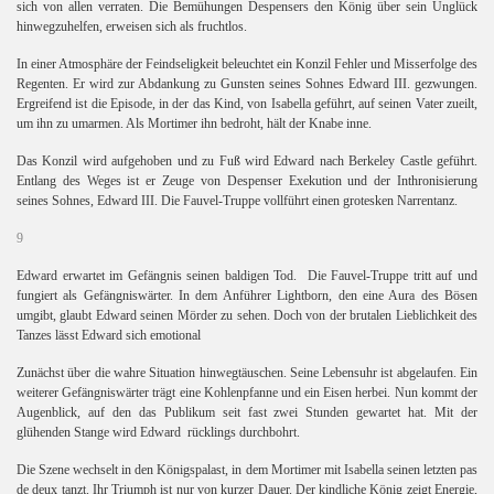
sich von allen verraten. Die Bemühungen Despensers den König über sein Unglück
hinwegzuhelfen, erweisen sich als fruchtlos.
In einer Atmosphäre der Feindseligkeit beleuchtet ein Konzil Fehler und Misserfolge des
Regenten. Er wird zur Abdankung zu Gunsten seines Sohnes Edward III. gezwungen.
Ergreifend ist die Episode, in der das Kind, von Isabella geführt, auf seinen Vater zueilt,
um ihn zu umarmen. Als Mortimer ihn bedroht, hält der Knabe inne.
Das Konzil wird aufgehoben und zu Fuß wird Edward nach Berkeley Castle geführt.
Entlang des Weges ist er Zeuge von Despenser Exekution und der Inthronisierung
seines Sohnes, Edward III. Die Fauvel-Truppe vollführt einen grotesken Narrentanz.
9
Edward erwartet im Gefängnis seinen baldigen Tod.
Die Fauvel-Truppe tritt auf und
fungiert als Gefängniswärter. In dem Anführer Lightborn, den eine Aura des Bösen
umgibt, glaubt Edward seinen Mörder zu sehen. Doch von der brutalen Lieblichkeit des
Tanzes lässt Edward sich emotional
Zunächst über die wahre Situation hinwegtäuschen. Seine Lebensuhr ist abgelaufen. Ein
weiterer Gefängniswärter trägt eine Kohlenpfanne und ein Eisen herbei. Nun kommt der
Augenblick, auf den das Publikum seit fast zwei Stunden gewartet hat. Mit der
glühenden Stange wird Edward
rücklings durchbohrt.
Die Szene wechselt in den Königspalast, in dem Mortimer mit Isabella seinen letzten pas
de deux tanzt. Ihr Triumph ist nur von kurzer Dauer. Der kindliche König zeigt Energie,