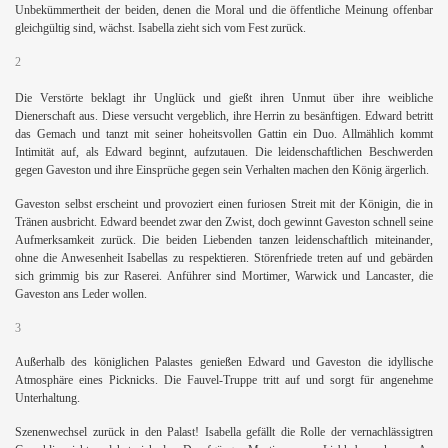
Unbekümmertheit der beiden, denen die Moral und die öffentliche Meinung offenbar
gleichgültig sind, wächst. Isabella zieht sich vom Fest zurück.
2
Die Verstörte beklagt ihr Unglück und gießt ihren Unmut über ihre weibliche
Dienerschaft aus. Diese versucht vergeblich, ihre Herrin zu besänftigen. Edward betritt
das Gemach und tanzt mit seiner hoheitsvollen Gattin ein Duo. Allmählich kommt
Intimität auf, als Edward beginnt, aufzutauen. Die leidenschaftlichen Beschwerden
gegen Gaveston und ihre Einsprüche gegen sein Verhalten machen den König ärgerlich.
Gaveston selbst erscheint und provoziert einen furiosen Streit mit der Königin, die in
Tränen ausbricht. Edward beendet zwar den Zwist, doch gewinnt Gaveston schnell seine
Aufmerksamkeit zurück. Die beiden Liebenden tanzen leidenschaftlich miteinander,
ohne die Anwesenheit Isabellas zu respektieren. Störenfriede treten auf und gebärden
sich grimmig bis zur Raserei. Anführer sind Mortimer, Warwick und Lancaster, die
Gaveston ans Leder wollen.
3
Außerhalb des königlichen Palastes genießen Edward und Gaveston die idyllische
Atmosphäre eines Picknicks. Die Fauvel-Truppe tritt auf und sorgt für angenehme
Unterhaltung.
Szenenwechsel zurück in den Palast! Isabella gefällt die Rolle der vernachlässigtren