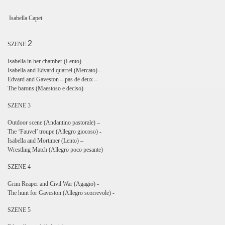
Isabella Capet
2
SZENE
Isabella in her chamber (Lento) –
Isabella and Edvard quarrel (Mercato) –
Edvard and Gaveston – pas de deux –
The barons (Maestoso e deciso)
SZENE 3
Outdoor scene (Andantino pastorale) –
The ‘Fauvel’ troupe (Allegro giocoso) -
Isabella and Mortimer (Lento) –
Wrestling Match (Allegro poco pesante)
SZENE 4
Grim Reaper and Civil War (Agagio) -
The hunt for Gaveston (Allegro scorrevole) -
SZENE 5