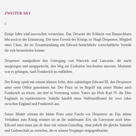
ZWEITER AKT
6
Einige Jahre sind inzwischen verstrichen. Das Desaster der Schlacht von Bannochburn
lebt noch in der Erinnerung. Der neue Favorit des Königs ist Hugh Despenser, Mitglied
eines Clans, der im Zusammenklang mit Edward beträchtliche wirtschaftliche Vorteile
für sich herausholen konnte.
Despenser manipulierte den Untergang von Warwick und Lancaster, die nackt
ausgezogen und ausgepeitscht, den Weg zur Exekution beschreiten mussten. Mortimer
war es gelungen, nach Frankreich zu entfliehen.
Der König spielt mit seinem kleinen Sohn, dem zukünftigen Edward III, den Despenser
unter seine Obhut genommen hat. Der Prinz ist im Begriff mit seiner Mutter nach
Frankreich zu reisen, um dort in Vertretung seines Vaters am Hofe Karl IV. die Ehre
Englands zu repräsentieren. Isabella handelt einen Waffenstillstand für zwei Jahre
zwischen England und Frankreich aus.
Seiner Mutter vertraut der kleine Prinz seine Furcht vor Despenser an. Das intime
Verhältnis zum König erinnert sie an die unliebsame Zeit, als Gavestone noch lebte.
Edward tanzt einen pas de deux mit seinem Günstling, ohne jedoch die gleiche Intimität
und Leidenschaft zu erreichen, die er seinem Vorgänger entgegenbrachte.