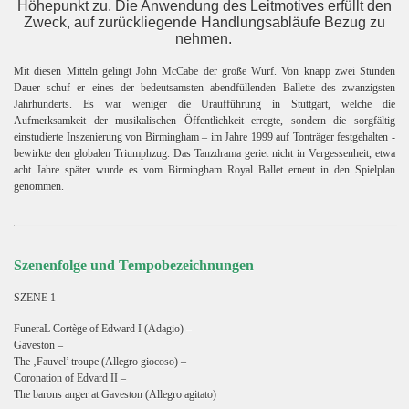
Höhepunkt zu. Die Anwendung des Leitmotives erfüllt den
Zweck, auf zurückliegende Handlungsabläufe Bezug zu
nehmen.
Mit diesen Mitteln gelingt John McCabe der große Wurf. Von knapp zwei Stunden
Dauer schuf er eines der bedeutsamsten abendfüllenden Ballette des zwanzigsten
Jahrhunderts. Es war weniger die Uraufführung in Stuttgart, welche die
Aufmerksamkeit der musikalischen Öffentlichkeit erregte, sondern die sorgfältig
einstudierte Inszenierung von Birmingham – im Jahre 1999 auf Tonträger festgehalten -
bewirkte den globalen Triumphzug. Das Tanzdrama geriet nicht in Vergessenheit, etwa
acht Jahre später wurde es vom Birmingham Royal Ballet erneut in den Spielplan
genommen.
Szenenfolge und Tempobezeichnungen
SZENE 1
FuneraL Cortège of Edward I (Adagio) –
Gaveston –
The ‚Fauvel’ troupe (Allegro giocoso) –
Coronation of Edvard II –
The barons anger at Gaveston (Allegro agitato)