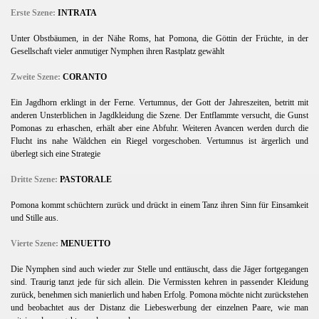
Erste Szene:
INTRATA
Unter Obstbäumen, in der Nähe Roms, hat Pomona, die Göttin der Früchte, in der
Gesellschaft vieler anmutiger Nymphen ihren Rastplatz gewählt
Zweite Szene:
CORANTO
Ein Jagdhorn erklingt in der Ferne. Vertumnus, der Gott der Jahreszeiten, betritt mit
anderen Unsterblichen in Jagdkleidung die Szene. Der Entflammte versucht, die Gunst
Pomonas zu erhaschen, erhält aber eine Abfuhr. Weiteren Avancen werden durch die
Flucht ins nahe Wäldchen ein Riegel vorgeschoben. Vertumnus ist ärgerlich und
überlegt sich eine Strategie
Dritte Szene:
PASTORALE
Pomona kommt schüchtern zurück und drückt in einem Tanz ihren Sinn für Einsamkeit
und Stille aus.
Vierte Szene:
MENUETTO
Die Nymphen sind auch wieder zur Stelle und enttäuscht, dass die Jäger fortgegangen
sind. Traurig tanzt jede für sich allein. Die Vermissten kehren in passender Kleidung
zurück, benehmen sich manierlich und haben Erfolg. Pomona möchte nicht zurückstehen
und beobachtet aus der Distanz die Liebeswerbung der einzelnen Paare, wie man