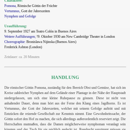
Charaktere:
Pomona,
Römische Göttin der Früchte
Vertumnus,
Gott der Jahreszeiten
Nymphen und Gefolge
Uraufführung:
9.
September 1927 am Teatro Colón in Buenos Aires
Weitere Aufführungen;
!9.
Oktober 1930 am New Cambridge Theater in London
Choreographie:
Bronislawa Nijinska (Buenos Aires)
Frederick Ashton (London)
Zeitdauer: ca. 20 Minuten
HANDLUNG
Die römischer Göttin Pomona, zuständig für den Bereich Obst und Gemüse, hat sich im
Kreise zahlreicher Nymphen auf dem Gelände einer Plantage in der Nähe der Hauptstadt
niedergelassen, um sich eine kleine Ruhepause zu gönnen. Diese ist nicht von
anhaltender Dauer, denn man hört aus der Ferne den Klang eines Jagdhorns. Es ist
Vertumnus, der Gott der Jahreszeiten, welcher mit seinem Gefolge auftritt und mit
Entzücken die reizende Gesellschaft zur Kenntnis nimmt. Eine Gewohnheitssache, der
Göttin sofort den Hof zu machen, die sich allerdings außerordentlich reserviert zeigt. Die
Herrschaften mutmaßen, dass die Damen möglicherweise nymphoman veranlagt sein
könnten und der Tisch für sie reichlich gedeckt ist. Regelrecht verstimmt müssen sie