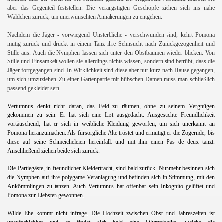
aber das Gegenteil feststellen. Die verängstigten Geschöpfe ziehen sich ins nahe
Wäldchen zurück, um unerwünschten Annäherungen zu entgehen.
Nachdem die Jäger - vorwiegend Unsterbliche - verschwunden sind, kehrt Pomona
mutig zurück und drückt in einem Tanz ihre Sehnsucht nach Zurückgezogenheit und
Stille aus. Auch die Nymphen lassen sich unter den Obstbäumen wieder blicken. Von
Stille und Einsamkeit wollen sie allerdings nichts wissen, sondern sind betrübt, dass die
Jäger fortgegangen sind. In Wirklichkeit sind diese aber nur kurz nach Hause gegangen,
um sich umzuziehen. Zu einer Gartenpartie mit hübschen Damen muss man schließlich
passend gekleidet sein.
Vertumnus denkt nicht daran, das Feld zu räumen, ohne zu seinem Vergnügen
gekommen zu sein. Er hat sich eine List ausgedacht. Ausgesuchte Freundlichkeit
vortäuschend, hat er sich in weibliche Kleidung geworfen, um sich unerkannt an
Pomona heranzumachen. Als fürsorgliche Alte tröstet und ermutigt er die Zögernde, bis
diese auf seine Schmeicheleien hereinfällt und mit ihm einen Pas de deux tanzt.
Anschließend ziehen beide sich zurück.
Die Partiegäste, in freundlicher Kleidertracht, sind bald zurück. Nunmehr besinnen sich
die Nymphen auf ihre polygame Veranlagung und befinden sich in Stimmung, mit den
Ankömmlingen zu tanzen. Auch Vertumnus hat offenbar sein Inkognito gelüftet und
Pomona zur Liebsten gewonnen.
Wilde Ehe kommt nicht infrage. Die Hochzeit zwischen Obst und Jahreszeiten ist