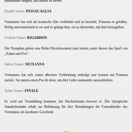
miteinander umgeht, um daraus zu lernen.
Fünfte Szene:
PASSACAGLIA
Vertumnus hat sich als komische Alte verkleidet und ist bestrebt, Pomona zu gefallen.
Heftig umschmeichelt er sie und es gelingt ihm, sie zu überreden, mit ihm fortzugehen.
Sechste Szene:
RIGADDON
Die Nymphen geben eine Reihe Divertissement zum besten, unter diesen das Spiel von
„Adam und Eva“.
Siebte Szene:
SICILIANA
Vertumnus hat sich seiner albernen Verkleidung entledigt und kommt mit Pomona
zurück. Sie tanzen einen Pas de deux, um ihre Liebe zueinander auszudrücken.
Achte Szene:
FINALE
Es wird zur Vermählung kommen, der Hochzeitstanz beweist es. Die olympische
Standesbeamtin erhält zur Belohnung für ihre Bemühungen die Frauenkleider des
Vertumnus als kostbares Geschenk.