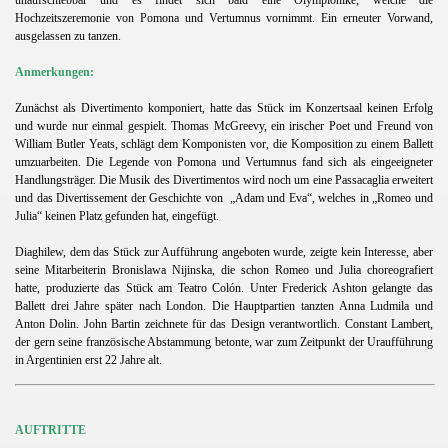
unaufschiebbar und es findet sich bald eine Olympionike, welche die
Hochzeitszeremonie von Pomona und Vertumnus vornimmt. Ein erneuter Vorwand,
ausgelassen zu tanzen.
Anmerkungen:
Zunächst als Divertimento komponiert, hatte das Stück im Konzertsaal keinen Erfolg
und wurde nur einmal gespielt. Thomas McGreevy, ein irischer Poet und Freund von
William Butler Yeats, schlägt dem Komponisten vor, die Komposition zu einem Ballett
umzuarbeiten. Die Legende von Pomona und Vertumnus fand sich als eingeeigneter
Handlungsträger. Die Musik des Divertimentos wird noch um eine Passacaglia erweitert
und das Divertissement der Geschichte von
„Adam und Eva“, welches in „Romeo und
Julia“ keinen Platz gefunden hat, eingefügt.
Diaghilew, dem das Stück zur Aufführung angeboten wurde, zeigte kein Interesse, aber
seine Mitarbeiterin Bronislawa Nijinska, die schon Romeo und Julia choreografiert
hatte, produzierte das Stück am Teatro Colón. Unter Frederick Ashton gelangte das
Ballett drei Jahre später nach London. Die Hauptpartien tanzten Anna Ludmila und
Anton Dolin. John Bartin zeichnete für das Design verantwortlich. Constant Lambert,
der gern seine französische Abstammung betonte, war zum Zeitpunkt der Uraufführung
in Argentinien erst 22 Jahre alt.
AUFTRITTE