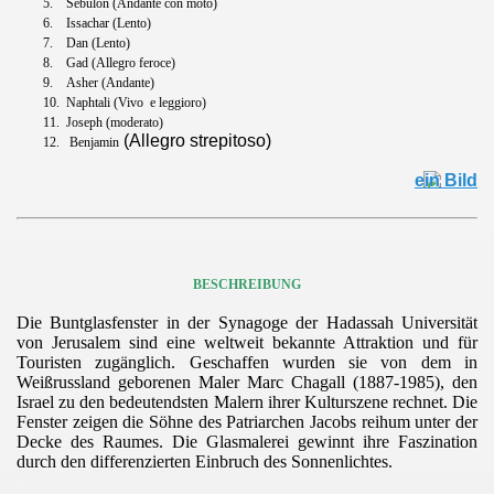
5.
Sebulon (Andante con moto)
6.
Issachar (Lento)
7.
Dan (Lento)
8.
Gad (Allegro feroce)
9.
Asher (Andante)
10.
Naphtali (Vivo
e leggioro)
11.
Joseph (moderato)
(Allegro strepitoso)
12. Benjamin
BESCHREIBUNG
Die Buntglasfenster in der Synagoge der Hadassah Universität
von Jerusalem sind eine weltweit bekannte Attraktion und für
Touristen zugänglich. Geschaffen wurden sie von dem in
Weißrussland geborenen
Maler Marc Chagall (1887-1985),
den
Israel zu den bedeutendsten Malern ihrer Kulturszene rechnet. Die
Fenster zeigen die Söhne des Patriarchen Jacobs reihum unter der
Decke des Raumes. Die Glasmalerei gewinnt ihre Faszination
durch den differenzierten Einbruch des Sonnenlichtes.
.