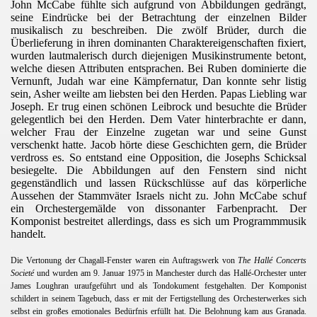
John McCabe fühlte sich aufgrund von Abbildungen gedrängt,
seine Eindrücke bei der Betrachtung der einzelnen Bilder
musikalisch zu beschreiben. Die zwölf Brüder, durch die
Überlieferung in ihren dominanten Charaktereigenschaften fixiert,
wurden lautmalerisch durch diejenigen Musikinstrumente betont,
welche diesen Attributen entsprachen. Bei Ruben dominierte die
Vernunft, Judah war eine Kämpfernatur, Dan konnte sehr listig
sein, Asher weilte am liebsten bei den Herden. Papas Liebling war
Joseph. Er trug einen schönen Leibrock und besuchte die Brüder
gelegentlich bei den Herden. Dem Vater hinterbrachte er dann,
welcher Frau der Einzelne zugetan war und seine Gunst
verschenkt hatte. Jacob hörte diese Geschichten gern, die Brüder
verdross es. So entstand eine Opposition, die Josephs Schicksal
besiegelte. Die Abbildungen auf den Fenstern sind nicht
gegenständlich und lassen Rückschlüsse auf das körperliche
Aussehen der Stammväter Israels nicht zu. John McCabe schuf
ein Orchestergemälde von dissonanter Farbenpracht. Der
Komponist bestreitet allerdings, dass es sich um Programmmusik
handelt.
.
Die Vertonung der Chagall-Fenster waren ein Auftragswerk von
The Hallé Concerts
Societé
und wurden am 9. Januar 1975 in Manchester durch das Hallé-Orchester unter
James Loughran uraufgeführt und als Tondokument festgehalten. Der Komponist
schildert in seinem Tagebuch, dass er mit der Fertigstellung des Orchesterwerkes sich
selbst ein großes emotionales Bedürfnis erfüllt hat. Die Belohnung kam aus Granada.