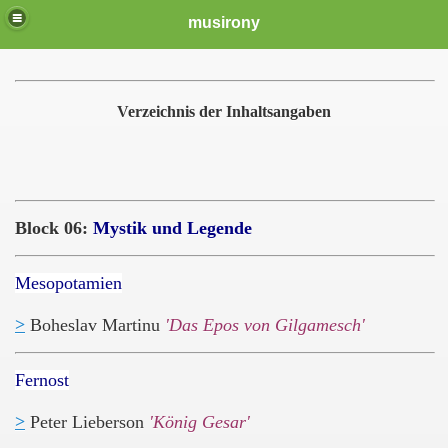
musirony
Verzeichnis der Inhaltsangaben
Block 06:
Mystik und Legende
Mesopotamien
>
Boheslav Martinu
'Das Epos von Gilgamesch'
Fernost
>
Peter Lieberson
'König Gesar'