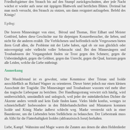
Friedhofsgärtner den Strauch bis auf den Stumpf zurückgeschnitten, aber jede Nacht
wächst er wieder aufs neue mit üppigem Blattwerk und herrlichen Blüten. Dreimal hat
man noch versucht, den Strauch zu stutzen, um dann resigniert aufzugeben. Befehl des
Königs!
Epilog:
Die braven Minnesänger von einst,
Béroul und Thomas, Herr Eilhart und Meister
Gottfried, haben diese Geschichte nur für diejenigen Konzertbesucher, die lieben, und
nicht für die anderen erzählt. Die Verblichenen und hoffentlich nicht Vergessenen bieten
ihren Gruß allen, die Probleme mit der Liebe haben, egal ob sie nun glücklich oder
missvergnügt oder vielleicht voller Sehnsucht sind. Bei den Minnesängern und
Troubadouren der Vergangenheit finden sie Trost gegen den Schmerz, gegen die
Unbeständigkeit, gegen die Geldnot, gegen das Unrecht, gegen die Qual, kurzum gegen
alle Leiden, welche die Liebe mitbringt.
Anmerkung
Der Musikfreund ist es gewohnt, seine Kenntnisse über Tristan und Isolde
ausschließlich an Richard Wagner zu orientieren. Dieser bietet jedoch nur einen kleinen
Ausschnitt der Tragödie. Die Minnesänger und Troubadoure wussten viel mehr über
das tragische Liebespaar zu berichten. Der Handlungsstrang verwirrt sich häufig, wird
unübersichtlich, umständlich und unlogisch, weil jeder der mittelalterlichen Dichter die
Akzente anders verteilt und kein Ende finden kann. Vieles bleibt konfus, weniges ist
schmeichelhaft! Insbesondere in den Bilderhandschriften und Miniaturen kommen
Isolde und König Marke äußerst schlecht weg. Marke verstreckt sich in einer
Baumkrone, um die Liebenden beim Stelldichein zu belauschen. Der Liebestrank muss
als Alibi für die Flatterhaftigkeit Isoldes (altfranzösisch Iseut) herhalten.
Liebe, Kampf. Wahnsinn und Magie waren die Zutaten aus denen die alten Heldenlieder