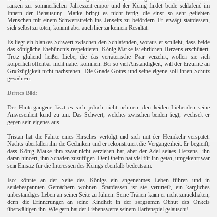
ranken zur sommerlichen Jahreszeit empor und der König findet beide schlafend im
Innern der Behausung. Marke bringt es nicht fertig, die einst so sehr geliebten
Menschen mit einem Schwertstreich ins Jenseits zu befördern. Er erwägt stattdessen,
sich selbst zu töten, kommt aber auch hier zu keinem Resultat.
Es liegt ein blankes Schwert zwischen den Schlafenden, woraus er schließt, dass beide
das königliche Ehebündnis respektieren. König Marke ist ehrlichen Herzens erschüttert.
Trotz glühend heißer Liebe, die das verräterische Paar verzehrt, wollen sie sich
körperlich offenbar nicht näher kommen. Bei so viel Anständigkeit, will der Erzürnte an
Großzügigkeit nicht nachstehen. Die Gnade Gottes und seine eigene soll ihnen Schutz
gewähren.
Drittes Bild:
Der Hintergangene lässt es sich jedoch nicht nehmen, den beiden Liebenden seine
Anwesenheit kund zu tun. Das Schwert, welches zwischen beiden liegt, wechselt er
gegen sein eigenes aus.
Tristan hat die Fährte eines Hirsches verfolgt und sich mit der Heimkehr verspätet.
Nachts überfallen ihn die Gedanken und er rekonstruiert die Vergangenheit. Er begreift,
dass König Marke ihm zwar nicht verziehen hat, aber der Adel seines Herzens
ihn
daran hindert, ihm Schaden zuzufügen. Der Oheim hat viel für ihn getan, umgekehrt war
sein Einsatz für die Interessen des Königs ebenfalls bedeutsam.
Isot könnte an der Seite des Königs ein angenehmes Leben führen und in
seidebespannten Gemächern wohnen. Stattdessen ist sie verurteilt, ein kärgliches
unbeständiges Leben an seiner Seite zu führen. Seine Tränen kann er nicht zurückhalten,
denn die Erinnerungen an seine Kindheit in der sorgsamen Obhut des Onkels
überwältigen ihn. Wie gern hat der Liebenswerte seinem Harfenspiel gelauscht!