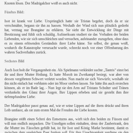
Knoten lösen. Der Madrigalchor weiß es auch nicht.
Fünftes Bild:
Isot ist krank vor Liebe. Ursprünglich hatte sie Tristan begehrt, doch da er sie
verschmähte, begann sie ihn zu hassen. Weshalb der Wind sich nun plötzlich gedreht
hat, vermag nur Brangäne zu erklären. Sie sieht die Entwicklung der Dinge mit
Bestürzung und fühlt sich schuldig. Aufmerksam studiert sie das Verhalten der beiden
Liebenden, wie sie sich umschleichen und versuchen, aufeinander zuzugehen, ohne dass
es zu einem erlösenden Geständnis ihrer Liebe käme. Sie selbst, die genau weiß,
wodurch die Katastrophe verursacht wurde, schreckt noch vor einer Offenbarung des
wahren Sachverhaltes zurück.
Sechstes Bild
Auch Isot holt die Vergangenheit ein. Als Spielmann verkleidet suchte „Tantris“ einst bei
ihr und ihrer Mutter Heilung. Er hatte Morolt im Zweikampf besiegt, war aber von
dessen vergiftetem Schwert verletzt worden. Nun macht sie sich Vorwürfe, weshalb sie
ihn nicht einfach hat verbluten oder im Moor sterben lassen. Sie hätte ihn auch erstechen
können, als er im Bade lag. - Nun legt sie den Arm auf Tristans Schulter und Tränen
verdunkeln den Glanz ihrer Augen. Ihre Lippen erbeben und sie gesteht ihm ihre
tiefempfundene Liebe.
Der Madrigalchor passt genau auf, wie er seine Lippen auf die ihren drückt und ihren
Leib umfasst, als sie zum ersten Mal die Freuden der Liebe kosten.
Brangäne stößt einen Schrei des Entsetzens aus, wirft sich den beiden zu Füssen und
will nun endlich auspacken. Die Unseligen sollen einhalten, denn der Zaubertrank, den
die Mutter ins Fässchen gefüllt hat, ist für Isot und König Marke bestimmt, damit es
zwischen dem ungleichen Paar funken soll. Für ihre Unachtsamkeit verdiene sie den