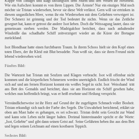
Klippe von Tintagel und klagt fassungslos dem Sturm und den Wellen ihr Herzeleid.
Wie ein Aufschrei kommt es von ihren Lippen. Die Ärmste! Nur ein einziges Mal noch
möchte sie Tristan wiedersehen, bevor sie diese Welt verlässt. Gern will sie ertrinken in
diesem ungastlichen Meer, wenn ihr ein Wiedersehen mit dem Geliebten verweigert ist.
Der Schmerz ist grimmig und der Tod bedeutet ihr nichts. Wenn sie das Zeitliche
gesegnet hat, kann er getrost
die andere Isot lieben. Doch die Weissagung lautet, dass sie
gemeinsam sterben werden. Der Madrigalchor berichtet, dass nach anhaltender
Windstille das schadhafte Schiff zeitverzögert wieder an die Küste der Bretagne
zurückfand.
Isot Blondhaar hatte einen furchtbaren Traum. In ihrem Schoss hielt sie den Kopf eines
toten Ebers, der ihr Kleid mit Blut besudelte. Nun weiß sie, dass sie ihren Freund nicht
lebend wiedersehen wird.
Fünftes Bild:
Die Wartezeit hat Tristan mit Seufzen und Klagen verbracht. Isot will offenbar nicht
kommen und die körperlichen Schmerzen werden unerträglich. Endlich frischt der Wind
sich auf und am fernen Horizont kommt ein weißes Segel in sicht. Isot
Weisshand
tritt
ans Bett des Gemahls und berichtet, dass sie am Horizont ein Schiff gesehen habe,
welches nun hoffentlich bringt, was er heiß ersehnte und Heilung verspricht.
Verständlicherweise ist ihr Herz auf Grund der ihr zugefügten Schmach voller Bosheit.
Tristan erkundigt sich nach der Farbe des Segels. Die Unwahrheit berichtend, erklärt sie
oben am Mast habe es gehangen, es sei schwarz. Tristan dreht sein Gesicht zur Wand
und kann sein Leben nicht länger halten. Dreimal hintereinander spricht er die Worte:
„Isot, Geliebte“ und gibt dann seinen Geist auf. Seine Gefährten heben ihn aus dem Bett
und legen seinen Leichnam auf einen kostbaren Teppich.
Sechstes Bild: