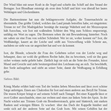
Der Wind bläst mit neuer Kraft in die Segel und schiebt das Schiff auf den Strand der
Bretagne. Isot Blondhaar entsteigt als erste dem Schiff und hört von überall her lautes
Wehklagen und Glockenläuten.
Die Baritonstimme hat nun die beklagenswerte Aufgabe, die Trauernachricht zu
übermitteln. Das größte Unheil, welches das Land jemals betroffen habe, sei eingetreten:
Tristan ist tot! Der Madrigalchor bestätigt die traurige Wahrheit und der Mezzosopran
hält Ausschau, wie Isot mit wallendem Schleier den Weg zum Schloss emporsteigt,
unfähig ein Wort zu sagen. Die Bretonen sehen ihr mit Bewunderung hinterher. Noch
nie sahen sie eine Frau von solcher Schönheit. Wer ist sie, woher kommt sie? Isot, die
Weißhändige, kauert an der Leiche und stößt aus Verzweiflung wilde Schreie aus,
nachdem sie sieht was sie angerichtet hat und wer da kommt.
Isot, die Blonde, scheucht die Frau des Geliebten sofort von der Leiche weg und
behauptet, dass sie wohl die größeren Rechte habe, ihn zu beweinen, weil sie ihn ganz
sicher weitaus mehr geliebt habe. Zärtlich legt sie sich an die Seite des Freundes, küsst
Mund und Gesicht und zieht besitzergreifend den Leichnam eng an sich. Sie beschließt,
ihre Seele aufzugeben und stirbt an seiner Seite, damit die Weißsagung in Erfüllung
gehe.
Siebtes Bild:
König Marke erfährt bald vom Tod der beiden lieben Menschen und lässt zwei schöne
Särge anfertigen. Einen aus Chalcedon für Isot und einen anderen aus Beryll für Tristan.
Die teuren Körper bringt er auf seinem Schiff nach Tintagel. Bei einer Kappelle lässt er
zwei Gräber ausschaufeln, eines zur rechten und eines zur linken Seite der Apsis. In der
Nacht wächst aus Tristans Grab ein Brombeerstrauch, grün und blattreich, mit starken
Ranken und würzigen Blüten. Er wuchert
über das Dach der Kappelle hinüber und
senkt sich auf der anderen Seite auf das Grab Isots. Mit seinen Gehilfen hat der