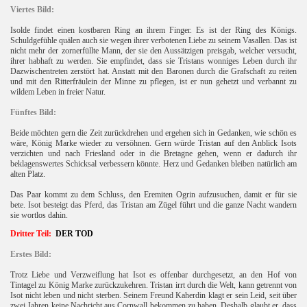
Viertes Bild:
Isolde findet einen kostbaren Ring an ihrem Finger. Es ist der Ring des Königs.
Schuldgefühle quälen auch sie wegen ihrer verbotenen Liebe zu seinem Vasallen. Das ist
nicht mehr der zornerfüllte Mann, der sie den Aussätzigen preisgab, welcher versucht,
ihrer habhaft zu werden. Sie empfindet, dass sie Tristans wonniges Leben durch ihr
Dazwischentreten zerstört hat. Anstatt mit den Baronen durch die Grafschaft zu reiten
und mit den Ritterfräulein der Minne zu pflegen, ist er nun gehetzt und verbannt zu
wildem Leben in freier Natur.
Fünftes Bild:
Beide möchten gern die Zeit zurückdrehen und ergehen sich in Gedanken, wie schön es
wäre, König Marke wieder zu versöhnen. Gern würde Tristan auf den Anblick Isots
verzichten und nach Friesland oder in die Bretagne gehen, wenn er dadurch ihr
beklagenswertes Schicksal verbessern könnte. Herz und Gedanken bleiben natürlich am
alten Platz.
Das Paar kommt zu dem Schluss, den Eremiten Ogrin aufzusuchen, damit er für sie
bete. Isot besteigt das Pferd, das Tristan am Zügel führt und die ganze Nacht wandern
sie wortlos dahin.
Dritter Teil:
DER TOD
Erstes Bild:
Trotz Liebe und Verzweiflung hat Isot es offenbar durchgesetzt, an den Hof von
Tintagel zu König Marke zurückzukehren. Tristan irrt durch die Welt, kann getrennt von
Isot nicht leben und nicht sterben. Seinem Freund Kaherdin klagt er sein Leid, seit über
zwei Jahren keine Nachricht aus Cornwall bekommen zu haben. Deshalb glaubt er, dass