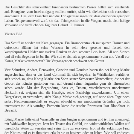
Die Gesichter des schicksalhaft füreinander bestimmten Paares hellen sich zusehends
auf. Brangäne, vom Inselrundgang endlich zurück, sieht wie die beiden sich verzaubert
anschauen. Das leere Fässchen und die Trinkgefässe sagen ihr, dass die beiden genippelt
haben. Temperamentvoll wirft sie das Trinkgeschirr in die Wogen, macht sich heftige
Vorwürfe und verflucht den Tag ihrer Geburt. O Jammer!
Viertes Bild:
Das Schiff ist wieder auf Kurs gegangen. Ein Brombeerstrauch mit spitzen Dornen und
duftenden Blüten hat seine Wurzeln in sein Herz gesenkt und fesselt den
kampferprobten Helden mit starken Ranken an den schönen Leib Isots. All sein Sinnen
und all sein Begehren ist bei ihr. Wie soll er sich als angenommener Sohn und Vasall vor
König Marke verantworten? Die Vergangenheit beschwert sein Gemüt.
Vier Schurken, Andret, Denovalen, Ganelon und Gondoin hatten ihn bei König Marke
angeschwärzt, dass er das Land Cornwall für sich begehre. In Wirklichkeit verhält es
sich jedoch so, dass König Marke den Sohn seiner Schwester Blanchefleur, die bei der
Geburt des Kindes gestorben war, auf Grund seiner Tugenden gern als Thronerben
sehen würde. Mit der Begründung, dass er, Tristan, väterlicherseits unbekannter
Herkunft sei, weigern sich die Herzöge, seine Nachfolge anzuerkennen. Um einen
Bürgerkrieg zu verhindern, sieht König Marke sich genötigt, auf seine alten Tage noch
selbst Nachkommenschaft zu zeugen, obwohl er aus emotionalen Gründen gar nicht
interessiert ist. Als würdige Partnerin käme die irische Prinzessin Isot Blondhaar in
Betracht.
König Marke hatte einst Vaterstelle an dem Jungen angenommen
und ist ihm unentwegt
mit Wohlwollen begegnet. Jetzt hat Tristan das Gefühl, ihn wider wirkliches Wollen auf
unredliche Weise zu verraten und seine Ehre zu zerstören. Isot ist die zukünftige Frau
des Königs und es ist ihm nicht erlaubt sie zu besitzen oder zu lieben. Wie soll er diesen