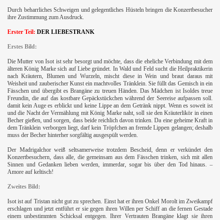
Durch beharrliches Schweigen und gelegentliches Hüsteln bringen die Konzertbesucher
ihre Zustimmung zum Ausdruck.
Erster Teil:
DER LIEBESTRANK
Erstes Bild:
Die Mutter von Isot ist sehr besorgt und möchte, dass die eheliche Verbindung mit dem
älteren König Marke sich auf Liebe gründet. In Wald und Feld sucht die Heilpraktikerin
nach Kräutern, Blumen und Wurzeln, mischt diese in Wein und braut daraus mit
Weisheit und zauberischer Kunst ein machtvolles Tränklein. Sie füllt das Gemisch in ein
Fässchen und übergibt es Brangäne zu treuen Händen. Das Mädchen ist Isoldes treue
Freundin, die auf das kostbare Gepäckstückchen während der Seereise aufpassen soll.
damit kein Auge es erblickt und keine Lippe an dem Getränk nippt. Wenn es soweit ist
und die Nacht der Vermählung mit König Marke naht, soll sie den Kräuterlikör in einen
Becher gießen, und sorgen, dass beide reichlich davon trinken. Da eine geheime Kraft in
dem Tränklein verborgen liegt, darf kein Tröpfchen an fremde Lippen gelangen; deshalb
muss der Becher hinterher sorgfältig ausgespült werden.
Der Madrigalchor weiß seltsamerweise trotzdem Bescheid, denn er verkündet den
Konzertbesuchern, dass alle, die gemeinsam aus dem Fässchen trinken, sich mit allen
Sinnen und Gedanken lieben werden, immerdar, sogar bis über den Tod hinaus. –
Amore auf keltisch!
Zweites Bild:
Isot ist auf Tristan nicht gut zu sprechen. Einst hat er ihren Onkel Morolt im Zweikampf
erschlagen und jetzt entführt er sie gegen ihren Willen per Schiff an die fernen Gestade
einem unbestimmten Schicksal entgegen. Ihrer Vertrauten Brangäne klagt sie ihren