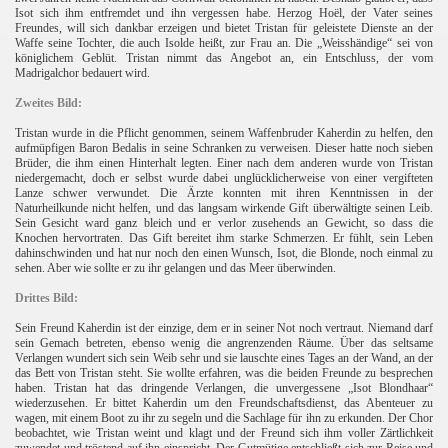
Isot sich ihm entfremdet und ihn vergessen habe. Herzog Hoël, der Vater seines
Freundes, will sich dankbar erzeigen und bietet Tristan für geleistete Dienste an der
Waffe seine Tochter, die auch Isolde heißt, zur Frau an. Die „Weisshändige“ sei von
königlichem Geblüt. Tristan nimmt das Angebot an, ein Entschluss, der vom
Madrigalchor bedauert wird.
Zweites Bild:
Tristan wurde in die Pflicht genommen, seinem Waffenbruder Kaherdin zu helfen, den
aufmüpfigen Baron Bedalis in seine Schranken zu verweisen. Dieser hatte noch sieben
Brüder, die ihm einen Hinterhalt legten. Einer nach dem anderen wurde von Tristan
niedergemacht, doch er selbst wurde dabei unglücklicherweise von einer vergifteten
Lanze schwer verwundet. Die Ärzte konnten mit ihren Kenntnissen in der
Naturheilkunde nicht helfen, und das langsam wirkende Gift überwältigte seinen Leib.
Sein Gesicht ward ganz bleich und er verlor zusehends an Gewicht, so dass die
Knochen hervortraten. Das Gift bereitet ihm starke Schmerzen. Er fühlt, sein Leben
dahinschwinden und hat nur noch den einen Wunsch, Isot, die Blonde, noch einmal zu
sehen. Aber wie sollte er zu ihr gelangen und das Meer überwinden.
Drittes Bild:
Sein Freund Kaherdin ist der einzige, dem er in seiner Not noch vertraut. Niemand darf
sein Gemach betreten, ebenso wenig die angrenzenden Räume. Über das seltsame
Verlangen wundert sich sein Weib sehr und sie lauschte eines Tages an der Wand, an der
das Bett von Tristan steht. Sie wollte erfahren, was die beiden Freunde zu besprechen
haben. Tristan hat das dringende Verlangen, die unvergessene „Isot Blondhaar“
wiederzusehen. Er bittet Kaherdin um den Freundschaftsdienst, das Abenteuer zu
wagen, mit einem Boot zu ihr zu segeln und die Sachlage für ihn zu erkunden. Der Chor
beobachtet, wie Tristan weint und klagt und der Freund sich ihm voller Zärtlichkeit