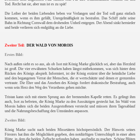
Tod. Recht hat sie, aber nun ist es zu spät!
Die Leiber der beiden Liebenden beben vor Verlangen und der Tod soll ganz einfach
kommen, wenn es ihm gefällt, Unregelmäßigkeit zu bestrafen. Das Schiff zieht seine
Bahn in Richtung Cornwall dem drohenden Unheil entgegen. Der Abend sinkt hernieder
und beide verlieren sich endgültig an die Liebe.
Zweiter Teil:
DER WALD VON MOROIS
Erstes Bild:
Nach außen sieht es so aus, als ob Isot mit König Marke glücklich sei, aber das Herzleid
ist groß. Die vier erwähnten Schurken haben längst mitbekommen, was sich hinter dem
Rücken des Königs abspielt. Informiert, ist der König erzürnt über die heimliche Liebe
und den begangenen Verrat der Menschen, die er wertschätzte und denen er grenzenlos
vertraute. Die Ehre und das Ansehen des Königs fordert drakonische Bestrafung, auch
wenn sein Herz den Weg des Verzeihens gehen möchte.
Tristan kann sich mit einem Sprung aus der brennenden Kapelle retten. Es gelingt ihm
auch, Isot zu befreien, die König Marke zu den Aussätzigen gesteckt hat. Im Wald von
Morois halten sich die beiden Ausgestoßenen versteckt und müssen ihren Tagesablauf
und die Nahrungsbeschaffung den Umständen anpassen.
Zweites Bild:
König Marke sucht nach beiden Missetätern höchstpersönlich. Der Hinweis seines
Försters hat ihm die Möglichkeit gegeben, den notdürftigen Unterschlupft in einer alten
Hütte, in dem die beiden Zuflucht gefunden haben, ausfindig zu machen. Schöne Blüten