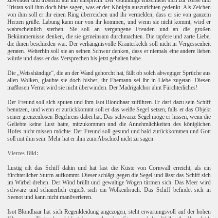
zuwendet und tröstend auf ihn einspricht. Der Gutmütige entschließt sich zur Reise und
Tristan soll ihm doch bitte sagen, was er der Königin auszurichten gedenkt. Als Zeichen
von ihm soll er ihr einen Ring überreichen und ihr vermelden, dass er sie von ganzem
Herzen grüße. Labung kann nur von ihr kommen, und wenn sie nicht kommt, wird er
wahrscheinlich sterben. Sie soll an vergangene Freuden und an die großen
Bekümmernisse denken, die sie gemeinsam durchmachten. Die tapfere und zarte Liebe,
die ihnen beschieden war. Der verhängnisvolle Kräuterkelch soll nicht in Vergessenheit
geraten. Weiterhin soll sie an seinen Schwur denken, dass er niemals eine andere lieben
würde und dass er das Versprechen bis jetzt gehalten habe.
Die „Weisshändige“, die an der Wand gehorcht hat, fällt ob solch abwegiger Sprüche aus
allen Wolken, glaubte sie doch bisher, ihr Ehemann sei ihr in Liebe zugetan. Diesen
maßlosen Verrat wird sie nicht überwinden. Der Madrigalchor ahnt Fürchterliches!
Der Freund soll sich sputen und ihm Isot Blondhaar zuführen. Er darf dazu sein Schiff
benutzen, und wenn er zurückkommt soll er das weiße Segel setzen, falls er das Objekt
seiner grenzenlosen Begehrens dabei hat. Das schwarze Segel möge er hissen, wenn die
Geliebte keine Lust hatte, mitzukommen und die Annehmlichkeiten des königlichen
Hofes nicht missen möchte. Der Freund soll gesund und bald zurückkommen und Gott
soll mit ihm sein. Mehr hat er ihm zum Abschied nicht zu sagen.
Viertes Bild:
Lustig eilt das Schiff dahin und hat fast die Küste von Cornwall erreicht, als ein
fürchterlicher Sturm aufkommt. Dieser schlägt gegen die Segel und lässt das Schiff sich
im Wirbel drehen. Der Wind brüllt und gewaltige Wogen türmen sich. Das Meer wird
schwarz und schauerlich ergießt sich ein Wolkenbruch. Das Schiff befindet sich in
Seenot und kann nicht manöverieren.
Isot Blondhaar hat sich Regenkleidung angezogen, steht erwartungsvoll auf der hohen