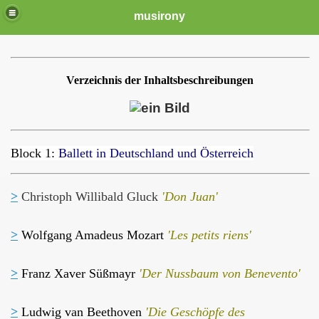
musirony
Verzeichnis der Inhaltsbeschreibungen
Block 1:
Ballett in Deutschland und Österreich
>
Christoph Willibald Gluck
'Don Juan'
>
Wolfgang Amadeus Mozart
'Les petits riens'
>
Franz Xaver Süßmayr
'Der Nussbaum von Benevento'
>
Ludwig van Beethoven
'Die Geschöpfe des