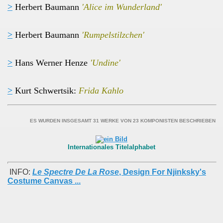
>
Herbert Baumann
'Alice im Wunderland'
>
Herbert Baumann
'Rumpelstilzchen'
>
Hans Werner Henze
'Undine'
>
Kurt Schwertsik:
Frida Kahlo
ES WURDEN INSGESAMT 31 WERKE VON 23 KOMPONISTEN BESCHRIEBEN
Internationales Titelalphabet
INFO:
Le Spectre De La Rose
, Design For Njinksky's
Costume Canvas
...