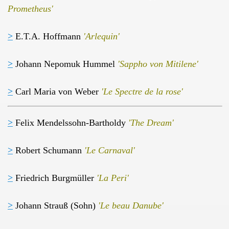
Prometheus'
>
E.T.A. Hoffmann
'Arlequin'
>
Johann Nepomuk Hummel
'Sappho von Mitilene'
>
Carl Maria von Weber
'Le Spectre de la rose'
>
Felix Mendelssohn-Bartholdy
'The Dream'
>
Robert Schumann
'Le Carnaval'
>
Friedrich Burgmüller
'La Peri'
s
>
Johann Strauß (Sohn)
'Le beau Danube'