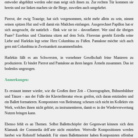
entweder abgeblitzt werden oder man neigt sich ihnen zu. Zur rechten Tür kommen sie
herein und zur linken machen sie die Biege, zuweilen auch umgekehrt.
Pierrot, der ewig Traurige, hat sich vorgenommen, nicht mehr allein zu sein, nimmt
seinen spitzen Hut und will damit ein Mädchen einfangen. Ausgerechnet Papillon hat er
sich ausgesucht, die natürlich - flink wie sie ist - davonflattert. Wer sind die übrigen
Paare? Eusebius und Chiarinna sitzen auf dem Sofa. Florestan gesteht Estrella seine
Liebe und Harlekin legt seine Herz Columbina zu Füßen. Pantalone möchte sich auch
gern mit Columbina in Zweisamkeit zusammenfinden.
Harlekin fällt es am Schwersten, in vornehmer Gesellschaft feine Manieren zu
produzieren. Er bindet Pierrot und Pantalone an ihren langen Ärmeln zusammen. Das ist
bodenlos ungezogen.
Anmerkungen:
Es erstaunt immer wieder, wie die Großen ihrer Zeit – Choreographen, Bühnenbildner
und Tänzer – aus der Fülle der Klavierliteratur etwas greifen, sich daran entzünden und
ein Ballett formatieren. Komponisten von Bedeutung scheuen sich nicht im Kollektiv ein
Werk, welches ihnen nicht gehört, zu instrumentieren, damit es in der Wiederverwertung
Nutzen bringen kann.
Ebenso fehlt es an Themen. Selbst Ballettschöpfer der Gegenwart können sich dem
Klamauk der Commedia dell’arte nicht entziehen. Wertvolle Kompositionen werden
hierbei wie Rohstoff behandelt. Für einen Ballettmeister haben Komponisten offenbar