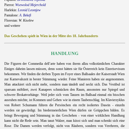
Pierrot:
Wsewolod Mejerchold
Harlekin:
Leonid Leontjew
Pantalone:
A. Bekefi
Florestan:
W. Kiselew
und weitere
Das Geschehen spielt in Wien in der Mitte des 18. Jahrhunderts
HANDLUNG
Die Figuren der Commedia dell’arte haben von ihrem allzu volkstümlichen Charakter
Einiges daheim lassen müssen, denn sonst hätten sie für Österreich kein Einreisevisum
bekommen. Wir finden die derben Typen im Foyer eines Ballsaales der Kaiserstadt Wien
zur Karnevalszeit in bester Stimmung wieder. Feine Manieren haben sie angenommen.
Man attackiert sich nicht mehr, sondern man tändelt und neckt sich. Das Vestibul ist
sparsam möbliert, zwei Kanapees schmücken den Raum, ansonsten nur Spiegel und
schwere Brokatvorhänge. Weil jeder sich vom Tanzen im Ballsaal einmal ein bisschen
ausruhen möchte, ist Kommen und Gehen wie in einem Taubenschlag. Im Klavierzyklus
von Robert Schumann führen die Persönchen ein recht isoliertes Dasein - einzeln
werden sie gewürdigt. Im biedermeierlichen Wien dürfen sie Grüppchen bilden. Es
bringt Bewegung und Stimmung in das Geschehen - von einer wirklichen Handlung
kann nicht die Rede sein. Man tanzt Walzer, man küsst sich und man schenkt sich eine
Rose. Die Damen werden verfolgt, nicht von Räubern, sondern von Verehrern, die