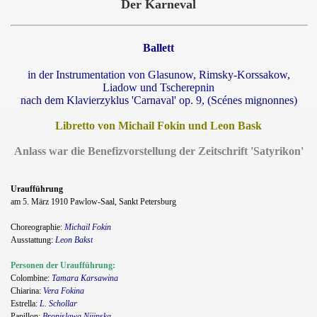
Der Karneval
Ballett
in der Instrumentation von Glasunow, Rimsky-Korssakow,
Liadow und Tscherepnin
nach dem Klavierzyklus 'Carnaval' op. 9, (Scénes mignonnes)
Libretto von Michail Fokin und Leon Bask
Anlass war die Benefizvorstellung der Zeitschrift 'Satyrikon'
Uraufführung
am 5. März 1910 Pawlow-Saal, Sankt Petersburg
Choreographie:
Michail Fokin
Ausstattung:
Leon Bakst
Personen der Uraufführung:
s
Colombine:
Tamara Karsawina
Chiarina:
Vera Fokina
Estrella:
L. Schollar
Papillon:
Bronislawa Nijinska