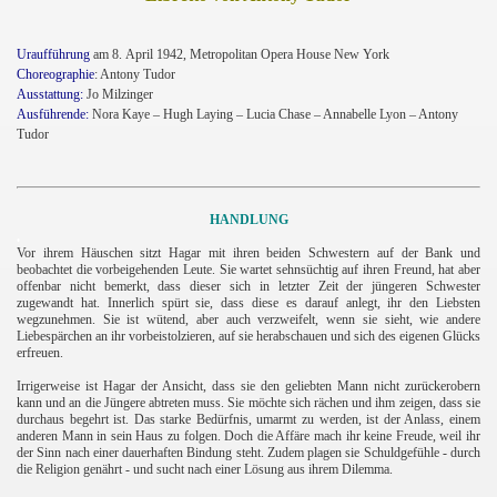
Uraufführung
am 8.
April 1942, Metropolitan Opera House New York
Choreographie
: Antony Tudor
Ausstattung:
Jo Milzinger
Ausführende:
Nora Kaye – Hugh Laying – Lucia Chase – Annabelle Lyon – Antony
Tudor
HANDLUNG
.
Vor ihrem Häuschen sitzt Hagar mit ihren beiden Schwestern auf der Bank und
beobachtet die vorbeigehenden Leute. Sie wartet sehnsüchtig auf ihren Freund, hat aber
offenbar nicht bemerkt, dass dieser sich in letzter Zeit der jüngeren Schwester
zugewandt hat. Innerlich spürt sie, dass diese es darauf anlegt, ihr den Liebsten
wegzunehmen. Sie ist wütend, aber auch verzweifelt, wenn sie sieht, wie andere
Liebespärchen an ihr vorbeistolzieren, auf sie herabschauen und sich des eigenen Glücks
erfreuen.
Irrigerweise ist Hagar der Ansicht, dass sie den geliebten Mann nicht zurückerobern
kann und an die Jüngere abtreten muss. Sie möchte sich rächen und ihm zeigen, dass sie
s
durchaus begehrt ist. Das starke Bedürfnis, umarmt zu werden, ist der Anlass,
einem
anderen Mann in sein Haus zu folgen. Doch die Affäre mach ihr keine Freude, weil ihr
der Sinn nach einer dauerhaften Bindung steht. Zudem plagen sie Schuldgefühle - durch
die Religion genährt - und sucht nach einer Lösung aus ihrem Dilemma.