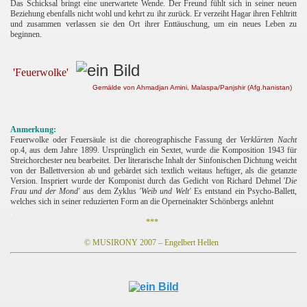
Das Schicksal bringt eine unerwartete Wende. Der Freund fühlt sich in seiner neuen
Beziehung ebenfalls nicht wohl und kehrt zu ihr zurück. Er verzeiht Hagar ihren Fehltritt
und zusammen verlassen sie den Ort ihrer Enttäuschung, um ein neues Leben zu
beginnen.
'Feuerwolke'
Gemälde von Ahmadjan Amini, Malaspa/Panjshir (Afg.hanistan)
Anmerkung:
Feuerwolke oder Feuersäule ist die choreographische Fassung der
Verklärten Nacht
op.4, aus dem Jahre 1899. Ursprünglich ein Sextet, wurde die Komposition 1943 für
Streichorchester neu bearbeitet. Der literarische Inhalt der Sinfonischen Dichtung weicht
von der Ballettversion ab und gebärdet sich textlich weitaus heftiger, als die getanzte
Version.
Inspriert wurde der Komponist durch das Gedicht von Richard Dehmel '
Die
Frau und der Mond'
aus dem Zyklus
'Weib und Welt'
Es entstand ein Psycho-Ballett,
welches sich in seiner reduzierten Form an die Operneinakter Schönbergs anlehnt
.
***
© MUSIRONY 2007 – Engelbert Hellen