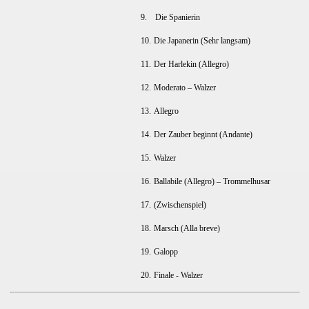
9.
Die Spanierin
10.
Die Japanerin (Sehr langsam)
11.
Der Harlekin (Allegro)
12.
Moderato – Walzer
13.
Allegro
14.
Der Zauber beginnt (Andante)
15.
Walzer
16.
Ballabile (Allegro) – Trommelhusar
17.
(Zwischenspiel)
18.
Marsch (Alla breve)
19.
Galopp
20.
Finale - Walzer