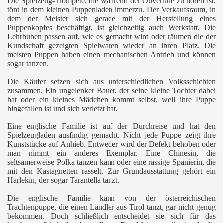
Die Spielzeug-Trompete, die während der Ouvertüre zu hören ist,
tönt in dem kleinen Puppenladen immerzu. Der Verkaufsraum, in
dem der Meister sich gerade mit der Herstellung eines
Puppenkopfes beschäftigt, ist gleichzeitig auch Werkstatt. Die
Lehrbuben passen auf, wie es gemacht wird oder räumen die der
Kundschaft gezeigten Spielwaren wieder an ihren Platz. Die
meisten Puppen haben einen mechanischen Antrieb und können
sogar tanzen.
Die Käufer setzen sich aus unterschiedlichen Volksschichten
zusammen. Ein ungelenker Bauer, der seine kleine Tochter dabei
hat oder ein kleines Mädchen kommt selbst, weil ihre Puppe
hingefallen ist und sich verletzt hat.
Eine englische Familie ist auf der Durchreise und hat den
Spielzeugladen ausfindig gemacht. Nicht jede Puppe zeigt ihre
Kunststücke auf Anhieb. Entweder wird der Defekt behoben oder
man nimmt ein anderes Exemplar. Eine Chinesin, die
seltsamerweise Polka tanzen kann oder eine rassige Spanierin, die
mit den Kastagnetten rasselt. Zur Grundausstattung gehört ein
Harlekin, der sogar Tarantella tanzt.
Die englische Familie kann von der österreichischen
Trachtenpuppe, die einen Ländler aus Tirol tanzt, gar nicht genug
bekommen. Doch schließlich entscheidet sie sich für das