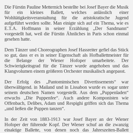
Die Fürstin Pauline Metternich bestellte bei Josef Bayer die Musik
für ein kleines Ballett, welches anlässlich einer
Wohltätigkeitsveranstaltung für die aristokratische Jugend
aufgeführt werden sollte. Man einigte sich auf ein Thema, wie es
E.T.A. Hoffmann in seiner Erzählung „Der Sandmann“
vorgestellt hat, weil die Fürstin Ähnliches in Paris schon einmal
gesehen hatte.
Dem Tänzer und Choreographen Josef Hassreiter gefiel das Stück
so gut, dass er es in seiner Eigenschaft als Hofballettmeister für
die Belange der Wiener Hofoper umarbeitete. Der
Schwierigkeitsgrad für die Tänzer wurde angehoben und das
Klangvolumen einem größeren Orchester musikalisch angepasst.
Der Erfolg des „Pantomimischen Divertissements“ war
überwältigend. in Mailand und in Lissabon wurde es sogar unter
seinem deutschen Namen vorgestellt. Aus dem „Puppenladen“
erwuchs „Die Puppenfee“. Auch andere Komponisten wie
Offenbach, Delibes, Adam und Respighi griffen sich das Thema
„und ließen die Puppen tanzen“.
In der Zeit von 1883-1913 war Josef Bayer an der Wiener
Hofoper der führende Kopf. Der Wiener schuf an die zwanzig
einaktige Ballette, von denen noch das Jahreszeiten-Ballett