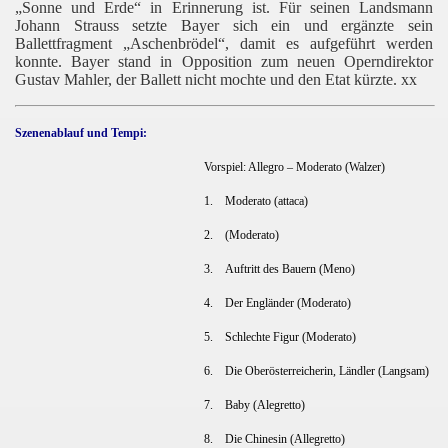
„Sonne und Erde“ in Erinnerung ist. Für seinen Landsmann
Johann Strauss setzte Bayer sich ein und ergänzte sein
Ballettfragment „Aschenbrödel“, damit es aufgeführt werden
konnte. Bayer stand in Opposition zum neuen Operndirektor
Gustav Mahler, der Ballett nicht mochte und den Etat kürzte. xx
Szenenablauf und Tempi:
Vorspiel: Allegro – Moderato (Walzer)
1.
Moderato (attaca)
2.
(Moderato)
3.
Auftritt des Bauern (Meno)
4.
Der Engländer (Moderato)
5.
Schlechte Figur (Moderato)
6.
Die Oberösterreicherin, Ländler (Langsam)
7.
Baby (Alegretto)
8.
Die Chinesin (Allegretto)