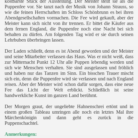
kostbarste Stück der Ausstellung. Der Meister stellt sie als die
Puppenfee vor. Sie tanzt nach der Musik von Johann Strauss, so
wie die feinen Herrschaften im Schloss Schönbrunn es bei ihren
Abendgesellschaften vormachen. Die Fee wird gekauft, aber der
Meister kann sich nicht von ihr trennen. Er bittet die Käufer aus
dem fernen England, die Puppenfee noch eine Nacht bei sich
behalten zu dürfen. Am folgenden Tag wird er sie durch seinen
Lehrbuben überbringen lassen.
Der Laden schließt, denn es ist Abend geworden und der Meister
und seine Mitarbeiter verlassen das Haus. Was er nicht weiß, dass
zur Mitternacht Punkt 12 Uhr alle Puppen lebendig werden und
sich wie Menschen verhalten. Sie sind ausgelassen und fröhlich
und haben nur das Tanzen im Sinn. Ein bisschen Trauer mischt
sich ein, denn die Puppenfee wird sie verlassen und nach England
reisen. Aber der Meister wird schon dafür sorgen, dass eine neue
Fee das Licht der Welt erblickt. Schließlich ist seine
handwerkliche Kunst im ganzen Land berühmt.
Der Morgen graut, der ungeliebte Hahnenschrei ertönt und in
einem großen Tableau umringen alle noch ein letztes Mal ihre
Märchenkönigin und dann geht es zurück in die
Puppenschachtel.
Anmerkungen: