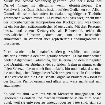
Musik von Arnold Schönberg gegriffen. Von der Essenz des
Pierrot lunaire
ist allerdings wenig übriggeblieben. Das
Vokalwerk des Österreichers basiert auf den Gedichten von Albert
Giraud, die sehr akzentuiert in exakt ausgeklügelter Tonhöhe
gesprochen werden müssen. Lässt man die Lyrik weg, bricht man
der Schönbergschen Komposition das Rückgrat und was bleibt,
ist ein bisschen spätromantischer Magerquark. Mit drei Personen
besetzt und einem Klettergerüst als Bühnenbild, reicht die
musikalische Substanz jedoch aus, um den bescheiden
anmutenden, in Wahrheit aber gepfefferten Handlungsablauf zu
illustrieren.
Pierrot ist nicht mehr ‚lunaire’, sondert ganz schlicht und einfach
aus der Commedia dell’arte geraubt worden. Er hat unter seinen
beiden Artgenossen Columbina, der Ballerina und dem Intriganten
und Draufgänger Brighella viel zu leiden. Gelassen nimmt er die
üblen Scherze, die man mit ihm aufstellt, hin und denkt, dass man
die unbehaglichen Dinge dieser Welt ertragen muss. In Columbina
ist er verliebt und die Gesellschaft Brighellas braucht er - sonst ist
der traurige Pierrot einsam und allein und weiß nichts mit sich
anzufangen.
So wie mit ihm, wird mit vielen Menschen umgegangen. Sie
ignorieren es einfach und machen freundliche Miene zum bösen
Spiel, weil sie entweder zu ungeübt oder zu träge sind, sich zur