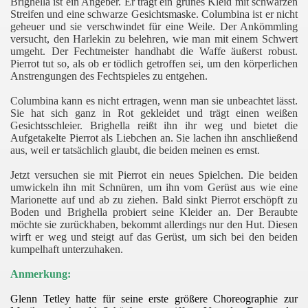
Brighella ist ein Angeber. Er trägt ein grünes Kleid mit schwarzen
Streifen und eine schwarze Gesichtsmaske. Columbina ist er nicht
geheuer und sie verschwindet für eine Weile. Der Ankömmling
versucht, den Harlekin zu belehren, wie man mit einem Schwert
umgeht. Der Fechtmeister handhabt die Waffe äußerst robust.
Pierrot tut so, als ob er tödlich getroffen sei, um den körperlichen
Anstrengungen des Fechtspieles zu entgehen.
Columbina kann es nicht ertragen, wenn man sie unbeachtet lässt.
Sie hat sich ganz in Rot gekleidet und trägt einen weißen
Gesichtsschleier. Brighella reißt ihn ihr weg und bietet die
Aufgetakelte Pierrot als Liebchen an. Sie lachen ihn anschließend
aus, weil er tatsächlich glaubt, die beiden meinen es ernst.
Jetzt versuchen sie mit Pierrot ein neues Spielchen. Die beiden
umwickeln ihn mit Schnüren, um ihn vom Gerüst aus wie eine
Marionette auf und ab zu ziehen. Bald sinkt Pierrot erschöpft zu
Boden und Brighella probiert seine Kleider an. Der Beraubte
möchte sie zurückhaben, bekommt allerdings nur den Hut. Diesen
wirft er weg und steigt auf das Gerüst, um sich bei den beiden
kumpelhaft unterzuhaken.
Anmerkung:
Glenn Tetley hatte für seine erste größere Choreographie zur