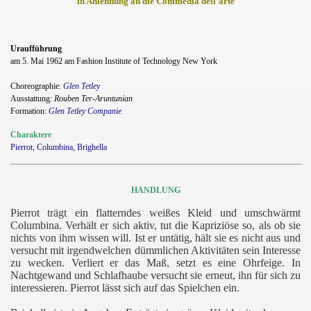
in Anlehnung an die Commedia dell'arte
Uraufführung
am 5.
Mai 1962 am Fashion Institute of Technology New York
Choreographie:
Glen Tetley
Ausstattung:
Rouben Ter-Aruntunian
Formation:
Glen Tetley Companie
Charaktere
Pierrot, Columbina, Brighella
HANDLUNG
Pierrot trägt ein flatterndes weißes Kleid und umschwärmt
Columbina. Verhält er sich aktiv, tut die Kapriziöse so, als ob sie
nichts von ihm wissen will. Ist er untätig, hält sie es nicht aus und
versucht mit irgendwelchen dümmlichen Aktivitäten sein Interesse
s
zu wecken. Verliert er das Maß, setzt es eine Ohrfeige. In
Nachtgewand und Schlafhaube versucht sie erneut, ihn für sich zu
interessieren. Pierrot lässt sich auf das Spielchen ein.