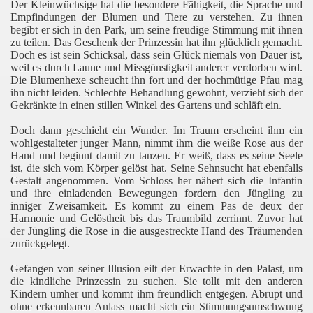
Der Kleinwüchsige hat die besondere Fähigkeit, die Sprache und
Empfindungen der Blumen und Tiere zu verstehen. Zu ihnen
begibt er sich in den Park, um seine freudige Stimmung mit ihnen
zu teilen. Das Geschenk der Prinzessin hat ihn glücklich gemacht.
Doch es ist sein Schicksal, dass sein Glück niemals von Dauer ist,
weil es durch Laune und Missgünstigkeit anderer verdorben wird.
Die Blumenhexe scheucht ihn fort und der hochmütige Pfau mag
ihn nicht leiden. Schlechte Behandlung gewohnt, verzieht sich der
Gekränkte in einen stillen Winkel des Gartens und schläft ein.
Doch dann geschieht ein Wunder. Im Traum erscheint ihm ein
wohlgestalteter junger Mann, nimmt ihm die weiße Rose aus der
Hand und beginnt damit zu tanzen. Er weiß, dass es seine Seele
ist, die sich vom Körper gelöst hat. Seine Sehnsucht hat ebenfalls
Gestalt angenommen. Vom Schloss her nähert sich die Infantin
und ihre einladenden Bewegungen fordern den Jüngling zu
inniger Zweisamkeit. Es kommt zu einem Pas de deux der
Harmonie und Gelöstheit bis das Traumbild zerrinnt. Zuvor hat
der Jüngling die Rose in die ausgestreckte Hand des Träumenden
zurückgelegt.
Gefangen von seiner Illusion eilt der Erwachte in den Palast, um
die kindliche Prinzessin zu suchen. Sie tollt mit den anderen
Kindern umher und kommt ihm freundlich entgegen. Abrupt und
ohne erkennbaren Anlass macht sich ein Stimmungsumschwung