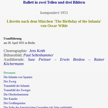
Ballett in zwei Teilen und drei Bildern
komponiert 1951
Libretto nach dem Märchen 'The Birthday of the Infanta'
von Oscar Wilde
Uraufführung
am 28. April 1951 in Berlin
Choreographie:
Jens Keith
Bühnenbild:
Paul Seltenhamme
r
Ausführende:
Suse Preisser – Erwin Bredow – Rainer
Köchermann
Personen:
Die Infantin von Spanien
Der Zwerg
Traumbild der Infantin
Traumbild des Zwerges
s
Die Oberhofmeisterin
Der Kanzler
Der Großinquisitor
Der Sohn des französischen Gesandten (als Stier verkleidet)