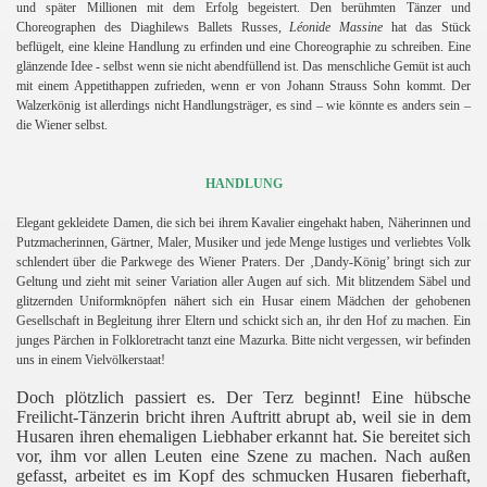
und später Millionen mit dem Erfolg begeistert. Den berühmten Tänzer und
Choreographen des Diaghilews Ballets Russes,
Léonide Massine
hat das Stück
beflügelt, eine kleine Handlung zu erfinden und eine Choreographie zu schreiben. Eine
glänzende Idee - selbst wenn sie nicht abendfüllend ist. Das menschliche Gemüt ist auch
mit einem Appetithappen zufrieden, wenn er von Johann Strauss Sohn kommt. Der
Walzerkönig ist allerdings nicht Handlungsträger, es sind – wie könnte es anders sein –
die Wiener selbst.
HANDLUNG
Elegant gekleidete Damen, die sich bei ihrem Kavalier eingehakt haben, Näherinnen und
Putzmacherinnen, Gärtner, Maler, Musiker und jede Menge lustiges und verliebtes Volk
schlendert über die Parkwege des Wiener Praters. Der ‚Dandy-König’ bringt sich zur
Geltung und zieht mit seiner Variation aller Augen auf sich. Mit blitzendem Säbel und
glitzernden Uniformknöpfen nähert sich ein Husar einem Mädchen der gehobenen
Gesellschaft in Begleitung ihrer Eltern und schickt sich an, ihr den Hof zu machen. Ein
junges Pärchen in Folkloretracht tanzt eine Mazurka. Bitte nicht vergessen, wir befinden
uns in einem Vielvölkerstaat!
Doch plötzlich passiert es. Der Terz beginnt! Eine hübsche
Freilicht-Tänzerin bricht ihren Auftritt abrupt ab, weil sie in dem
Husaren ihren ehemaligen Liebhaber erkannt hat. Sie bereitet sich
vor, ihm vor allen Leuten eine Szene zu machen. Nach außen
gefasst, arbeitet es im Kopf des schmucken Husaren fieberhaft,