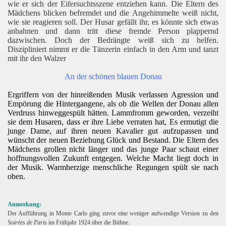
wie er sich der Eifersuchtsszene entziehen kann. Die Eltern des
Mädchens blicken befremdet und die Angehimmelte weiß nicht,
wie sie reagieren soll. Der Husar gefällt ihr, es könnte sich etwas
anbahnen und dann tritt diese fremde Person plappernd
dazwischen. Doch der Bedrängte weiß sich zu helfen.
Diszipliniert nimmt er die Tänzerin einfach in den Arm und tanzt
mit ihr den Walzer
.
An der schönen blauen Donau
Ergriffern von der hinreißenden Musik verlassen Agression und
Empörung die Hintergangene, als ob die Wellen der Donau allen
Verdruss hinweggespült hätten. Lammfromm geworden, verzeiht
sie dem Husaren, dass er ihre Liebe verraten hat, Es ermutigt die
junge Dame, auf ihren neuen Kavalier gut aufzupassen und
wünscht der neuen Beziehung Glück und Bestand. Die Eltern des
Mädchens grollen nicht länger und das junge Paar schaut einer
hoffnungsvollen Zukunft entgegen. Welche Macht liegt doch in
der Musik. Warmherzige menschliche Regungen spült sie nach
oben.
.
Anmerkung:
Der Aufführung in Monte Carlo ging zuvor eine weniger aufwendige Version zu den
Soirées de Paris
im Frühjahr 1924 über die Bühne.