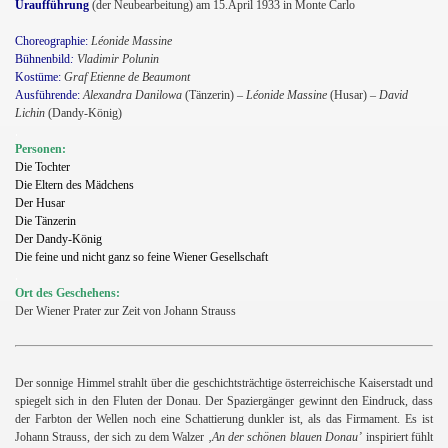
Uraufführung
(der Neubearbeitung) am 15.April 1933 in Monte Carlo
Choreographie:
Léonide Massine
Bühnenbild
:
Vladimir Polunin
Kostüme:
Graf Etienne de Beaumont
Ausführende:
Alexandra Danilowa
(Tänzerin)
–
Léonide Massine
(Husar) –
David
Lichin
(Dandy-König)
.
Personen:
Die Tochter
Die Eltern des Mädchens
Der Husar
Die Tänzerin
Der Dandy-König
Die feine und nicht ganz so feine Wiener Gesellschaft
.
Ort des Geschehens:
Der Wiener Prater zur Zeit von Johann Strauss
s
Der sonnige Himmel strahlt über die geschichtsträchtige österreichische Kaiserstadt und
spiegelt sich in den Fluten der Donau. Der Spaziergänger gewinnt den Eindruck, dass
der Farbton der Wellen noch eine Schattierung dunkler ist, als das Firmament. Es ist
Johann Strauss, der sich zu dem Walzer
‚An
der schönen blauen Donau’
inspiriert fühlt